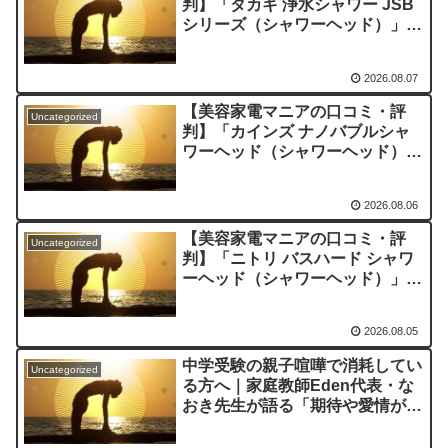
判】「タカギ 浄水シャワー JSB
シリーズ（シャワーヘッド）」を
実際に使ってみた正直感想
2026.08.07
【美容家電マニアの口コミ・評
Uncategorized
判】「カインズ ナノバブルシャ
ワーヘッド（シャワーヘッド）」
を実際に使ってみた正直感想
2026.08.06
【美容家電マニアの口コミ・評
Uncategorized
判】「ニトリ バスハード シャワ
ーヘッド（シャワーヘッド）」を
実際に使ってみた正直感想
2026.08.05
中学受験の親子喧嘩で消耗してい
Uncategorized
る方へ｜家庭教師Eden代表・な
おき先生が語る「期待や愛情が深
いゆえの結果」という受け止め方
と、間に第三者を入れるという選