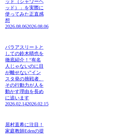
ッド（シャワーヘ
ッド）」を実際に
使ってみた正直感
想
2026.08.06
2026.08.06
パラアスリートと
しての鈴木晴也を
徹底紹介！“有名
人じゃないのに目
が離せない”イン
スタ発の挑戦者、
その行動力が人を
動かす理由を長め
に追います
2026.02.14
2026.02.15
居村直希に注目！
家庭教師Edenの提