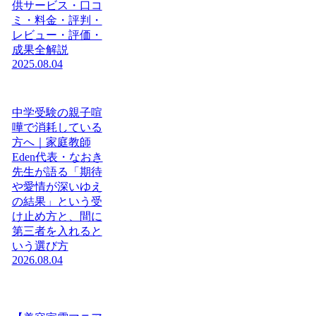
供サービス・口コ
ミ・料金・評判・
レビュー・評価・
成果全解説
2025.08.04
中学受験の親子喧
嘩で消耗している
方へ｜家庭教師
Eden代表・なおき
先生が語る「期待
や愛情が深いゆえ
の結果」という受
け止め方と、間に
第三者を入れると
いう選び方
2026.08.04