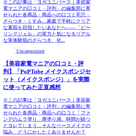
※この記事は「ヨガユニバース｜美容家
電マニアの口コミ・評判」の編集部に寄
せられた各商品・商品への口コミ毛穴・
ざらつき・くすみ…家庭で手軽にクリア
な素肌を目指したいあなたへ――「ピー
リングジェル」の実力と気になるリアル
な実体験肌のざらつき、化...
Uncategorized
【美容家電マニアの口コミ・評
判】「PoPTube メイクスポンジセ
ット（メイクスポンジ）」を実際
に使ってみた正直感想
※この記事は「ヨガユニバース｜美容家
電マニアの口コミ・評判」の編集部に寄
せられた各商品・商品への口コミ「ファ
ンデのムラ塗り、厚塗り感、時間が経つ
とヨレてしまう…そんなベースメイクの
悩み、どうにかしたくありませんか？