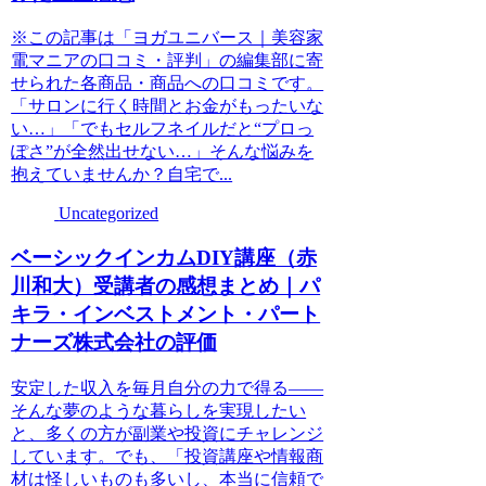
※この記事は「ヨガユニバース｜美容家
電マニアの口コミ・評判」の編集部に寄
せられた各商品・商品への口コミです。
「サロンに行く時間とお金がもったいな
い…」「でもセルフネイルだと“プロっ
ぽさ”が全然出せない…」そんな悩みを
抱えていませんか？自宅で...
Uncategorized
ベーシックインカムDIY講座（赤
川和大）受講者の感想まとめ｜パ
キラ・インベストメント・パート
ナーズ株式会社の評価
安定した収入を毎月自分の力で得る――
そんな夢のような暮らしを実現したい
と、多くの方が副業や投資にチャレンジ
しています。でも、「投資講座や情報商
材は怪しいものも多いし、本当に信頼で