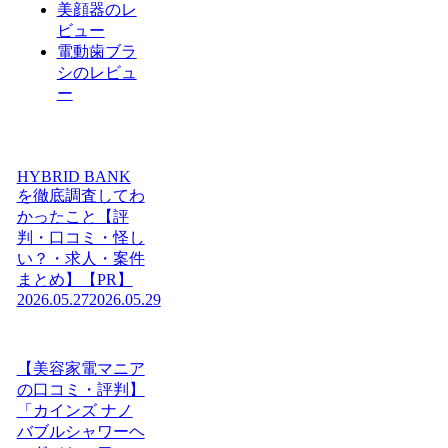
美顔器のレ
ビュー
電動歯ブラ
シのレビュ
ー
HYBRID BANK
を徹底調査してわ
かったこと【評
判・口コミ・怪し
い？・求人・案件
まとめ】【PR】
2026.05.27
2026.05.29
【美容家電マニア
の口コミ・評判】
「カインズ ナノ
バブルシャワーヘ