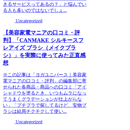
きるサービスってあるの？」と悩んでい
る人も多いのではないでしょ...
Uncategorized
【美容家電マニアの口コミ・評
判】「CANMAKE シルキースフ
レアイズ ブラシ（メイクブラ
シ）」を実際に使ってみた正直感
想
※この記事は「ヨガユニバース｜美容家
電マニアの口コミ・評判」の編集部に寄
せられた各商品・商品への口コミ「アイ
シャドウを塗るとき、いつもムラになっ
てうまくグラデーションが仕上がらな
い」「プチプラで探してるけど、安物ブ
ラシは結局チクチクして使い...
Uncategorized