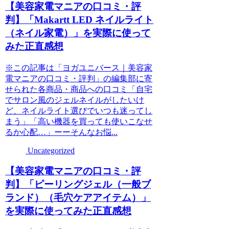
【美容家電マニアの口コミ・評
判】「Makartt LED ネイルライト
（ネイル家電）」を実際に使って
みた正直感想
※この記事は「ヨガユニバース｜美容家
電マニアの口コミ・評判」の編集部に寄
せられた各商品・商品への口コミ「自宅
でサロン風のジェルネイルがしたいけ
ど、ネイルライト選びでいつも迷ってし
まう」「高い機器を買っても使いこなせ
るか心配…」ーーそんなお悩...
Uncategorized
【美容家電マニアの口コミ・評
判】「ピーリングジェル（一般ブ
ランド）（毛穴ケアアイテム）」
を実際に使ってみた正直感想