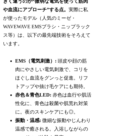
きく違うのが“微弱な電気を使って筋肉
や血流にアプローチ”する点。
実際に私
が使ったモデル（人気のミーゼ・
WAVEWAVE EMSブラシ・ニップラック
ス等）は、以下の最先端技術をそろえて
います。
EMS（電気刺激）:
頭皮や顔の筋
肉にやさしい電気刺激で、コリを
ほぐし血流をグンっと促進。リフ
トアップや抜け毛ケアにも期待。
赤色＆青色LED:
赤色は血行や肌活
性化に、青色は殺菌や肌荒れ対策
に。夜のスキンケアにも◎。
振動・温感:
微細な振動やじんわり
温感で癒される。入浴しながらの