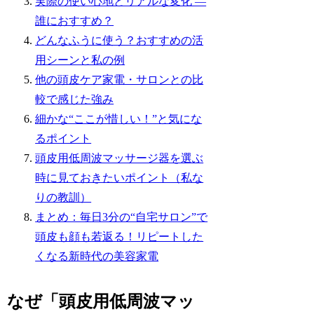
実際の使い心地とリアルな変化 ―
誰におすすめ？
どんなふうに使う？おすすめの活
用シーンと私の例
他の頭皮ケア家電・サロンとの比
較で感じた強み
細かな“ここが惜しい！”と気にな
るポイント
頭皮用低周波マッサージ器を選ぶ
時に見ておきたいポイント（私な
りの教訓）
まとめ：毎日3分の“自宅サロン”で
頭皮も顔も若返る！リピートした
くなる新時代の美容家電
なぜ「頭皮用低周波マッ