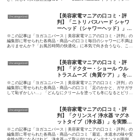
ー」が叶える、想像以上の時短ケア体験～毎...
【美容家電マニアの口コミ・評
Uncategorized
判】「ニトリ バスハード シャワ
ーヘッド（シャワーヘッド）」を
実際に使ってみた正直感想
※この記事は「ヨガユニバース｜美容家電マニアの口コミ・評判」の
編集部に寄せられた各商品・商品への口コミ毎日のシャワーに不満は
ありませんか？「お風呂時間の快適化」に本気で向き合うなら、この
シャワーヘッドが最適解かもお風呂タイム、もっと快適にし...
【美容家電マニアの口コミ・評
Uncategorized
判】「ドクター・ショール ウル
トラスムーズ（角質ケア）」を実
際に使ってみた正直感想
※この記事は「ヨガユニバース｜美容家電マニアの口コミ・評判」の
編集部に寄せられた各商品・商品への口コミ「足のかかと、ガサガサ
して恥ずかしい…」「どんなにクリームを塗っても冬になるとピリピ
リ割れて歩くのもつらい」。そんなお悩み、皆さん一度は感...
【美容家電マニアの口コミ・評
Uncategorized
判】「クリンスイ 浄水器 マグネ
ットタイプ（浄水器）」を実際に
使ってみた正直感想
※この記事は「ヨガユニバース｜美容家電マニアの口コミ・評判」の
編集部に寄せられた各商品・商品への口コミ「最近、水道水の味や安
全性が気になるけれど、浄水器って取り付けやメンテナンスが面倒そ