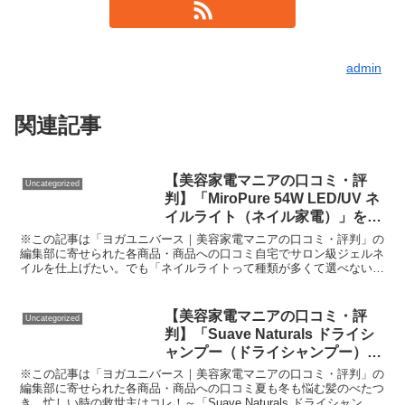
admin
関連記事
【美容家電マニアの口コミ・評
Uncategorized
判】「MiroPure 54W LED/UV ネ
イルライト（ネイル家電）」を実
際に使ってみた正直感想
※この記事は「ヨガユニバース｜美容家電マニアの口コミ・評判」の
編集部に寄せられた各商品・商品への口コミ自宅でサロン級ジェルネ
イルを仕上げたい。でも「ネイルライトって種類が多くて選べない」
「安すぎると硬化ムラが起きるんじゃ？」と、不安や疑問は...
【美容家電マニアの口コミ・評
Uncategorized
判】「Suave Naturals ドライシ
ャンプー（ドライシャンプー）」
を実際に使ってみた正直感想
※この記事は「ヨガユニバース｜美容家電マニアの口コミ・評判」の
編集部に寄せられた各商品・商品への口コミ夏も冬も悩む髪のべたつ
き、忙しい時の救世主はコレ！～「Suave Naturals ドライシャンプ