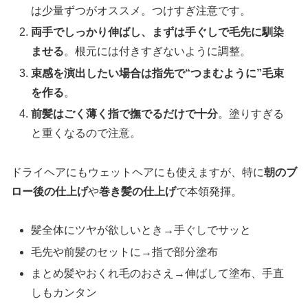
は少量ずつがオススメ。つけすぎ注意です。
両手でしっかり伸ばし、まずは手ぐしで毛先に馴染
ませる
。根元には付きすぎないように調整。
束感を演出したい場合は指先で“つまむように”毛束
を作る
。
前髪はごく薄く指で撫でるだけで十分
。塗りすぎる
と重くなるので注意。
ドライヘアにもウェットヘアにも使えますが、特に
朝のブ
ロー後の仕上げ
や
巻き髪の仕上げ
で本領発揮。
髪全体にツヤが欲しいとき→手ぐしでサッと
毛先や前髪のセットに→指で部分塗布
まとめ髪やおくれ毛のおさえ→伸ばして塗布、手直
しもカンタン