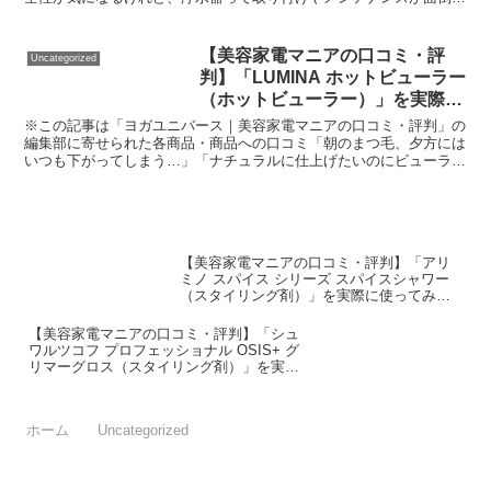
う…。」「賃貸マンションで水道工事もできないし、諦める...
【美容家電マニアの口コミ・評
Uncategorized
判】「LUMINA ホットビューラー
（ホットビューラー）」を実際に
使ってみた正直感想
※この記事は「ヨガユニバース｜美容家電マニアの口コミ・評判」の
編集部に寄せられた各商品・商品への口コミ「朝のまつ毛、夕方には
いつも下がってしまう…」「ナチュラルに仕上げたいのにビューラー
でまつ毛を痛めたくない」「コードレスで外でも使える便利...
【美容家電マニアの口コミ・評判】「アリ
ミノ スパイス シリーズ スパイスシャワー
（スタイリング剤）」を実際に使ってみた
正直感想
【美容家電マニアの口コミ・評判】「シュ
ワルツコフ プロフェッショナル OSIS+ グ
リマーグロス（スタイリング剤）」を実際
に使ってみた正直感想
ホーム
Uncategorized