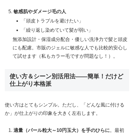
敏感肌やダメージ毛の人
「頭皮トラブルを避けたい」
「繰り返し染めていて髪が弱い」
無添加設計・保湿成分配合・優しい洗浄力で髪と頭皮
にも配慮。市販のジェルに敏感な人でも比較的安心し
て試せます（私もカラー毛ですが問題なし！）。
使い方＆シーン別活用法――簡単！だけど
仕上がり本格派
使い方はとてもシンプル。ただし、「どんな風に付ける
か」が仕上がりの印象を大きく左右します。
適量（パール粒大～10円玉大）を手のひらに
。最初