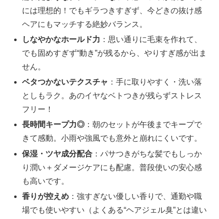
には理想的！でもギラつきすぎず、今どきの抜け感
ヘアにもマッチする絶妙バランス。
しなやかなホールド力
：思い通りに毛束を作れて、
でも固めすぎず“動き”が残るから、やりすぎ感が出ま
せん。
ベタつかないテクスチャ
：手に取りやすく・洗い落
としもラク。あのイヤなベトつきが残らずストレス
フリー！
長時間キープ力◎
：朝のセットが午後までキープで
きて感動。小雨や強風でも意外と崩れにくいです。
保湿・ツヤ成分配合
：パサつきがちな髪でもしっか
り潤い＋ダメージケアにも配慮。普段使いの安心感
も高いです。
香りが控えめ
：強すぎない優しい香りで、通勤や職
場でも使いやすい（よくある“ヘアジェル臭”とは違い