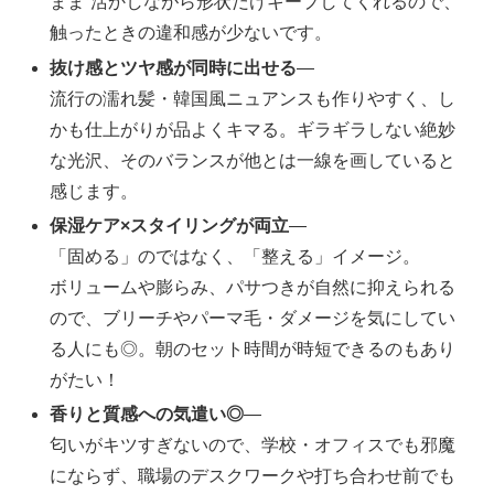
まま”活かしながら形状だけキープしてくれるので、
触ったときの違和感が少ないです。
抜け感とツヤ感が同時に出せる
―
流行の濡れ髪・韓国風ニュアンスも作りやすく、し
かも仕上がりが品よくキマる。ギラギラしない絶妙
な光沢、そのバランスが他とは一線を画していると
感じます。
保湿ケア×スタイリングが両立
―
「固める」のではなく、「整える」イメージ。
ボリュームや膨らみ、パサつきが自然に抑えられる
ので、ブリーチやパーマ毛・ダメージを気にしてい
る人にも◎。朝のセット時間が時短できるのもあり
がたい！
香りと質感への気遣い◎
―
匂いがキツすぎないので、学校・オフィスでも邪魔
にならず、職場のデスクワークや打ち合わせ前でも