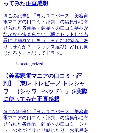
ってみた正直感想
※この記事は「ヨガユニバース｜美容家
電マニアの口コミ・評判」の編集部に寄
せられた各商品・商品への口コミ髪型が
なかなか決まらない、朝にセットしても
昼には崩れてしまう…そんなお悩み、あ
りませんか？「ワックス選びはどれも同
じだろう」と思ってドラッ...
Uncategorized
【美容家電マニアの口コミ・評
判】「東レ トレビーノ トレシャ
ワー（シャワーヘッド）」を実際
に使ってみた正直感想
※この記事は「ヨガユニバース｜美容家
電マニアの口コミ・評判」の編集部に寄
せられた各商品・商品への口コミ「シャ
ワーの水がピリピリ感じたり、お風呂あ