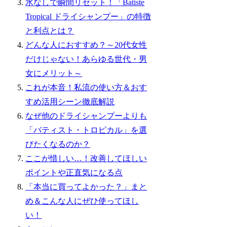
水なしで瞬間リセット！「Batiste
Tropical ドライシャンプー」の特徴
と利点とは？
どんな人におすすめ？～20代女性
だけじゃない！あらゆる世代・男
女にメリット～
これが本音！私流の使い方＆おす
すめ活用シーン徹底解説
なぜ他のドライシャンプーよりも
「バティスト・トロピカル」を選
びたくなるのか？
ここが惜しい…！改善してほしい
ポイントや正直気になる点
「本当に買ってよかった？」まと
め＆こんな人にぜひ使ってほし
い！