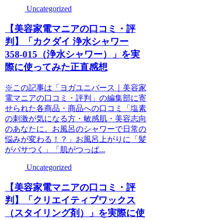
Uncategorized
【美容家電マニアの口コミ・評
判】「カクダイ 浄水シャワー
358-015（浄水シャワー）」を実
際に使ってみた正直感想
※この記事は「ヨガユニバース｜美容家
電マニアの口コミ・評判」の編集部に寄
せられた各商品・商品への口コミ「塩素
の刺激が気になる方・敏感肌・美容志向
のあなたに。お風呂のシャワーで日常の
悩みが変わる！？」お風呂上がりに「髪
がパサつく」「肌がつっぱ...
Uncategorized
【美容家電マニアの口コミ・評
判】「クリエイティブワックス
（スタイリング剤）」を実際に使