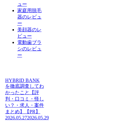
ュー
家庭用脱毛
器のレビュ
ー
美顔器のレ
ビュー
電動歯ブラ
シのレビュ
ー
HYBRID BANK
を徹底調査してわ
かったこと【評
判・口コミ・怪し
い？・求人・案件
まとめ】【PR】
2026.05.27
2026.05.29