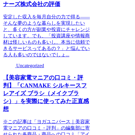
ナーズ株式会社の評価
安定した収入を毎月自分の力で得る――
そんな夢のような暮らしを実現したい
と、多くの方が副業や投資にチャレンジ
しています。でも、「投資講座や情報商
材は怪しいものも多いし、本当に信頼で
きるサービスってあるの？」と悩んでい
る人も多いのではないでしょ...
Uncategorized
【美容家電マニアの口コミ・評
判】「CANMAKE シルキースフ
レアイズ ブラシ（メイクブラ
シ）」を実際に使ってみた正直感
想
※この記事は「ヨガユニバース｜美容家
電マニアの口コミ・評判」の編集部に寄
せられた各商品・商品への口コミ「アイ