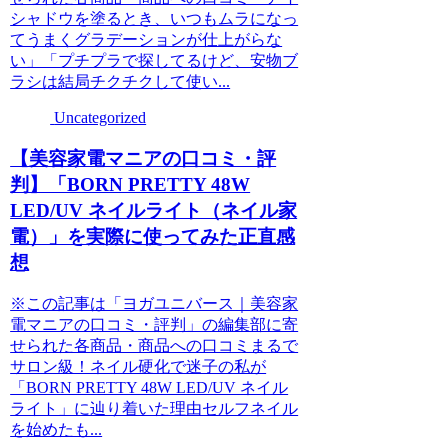
シャドウを塗るとき、いつもムラになっ
てうまくグラデーションが仕上がらな
い」「プチプラで探してるけど、安物ブ
ラシは結局チクチクして使い...
Uncategorized
【美容家電マニアの口コミ・評
判】「BORN PRETTY 48W
LED/UV ネイルライト（ネイル家
電）」を実際に使ってみた正直感
想
※この記事は「ヨガユニバース｜美容家
電マニアの口コミ・評判」の編集部に寄
せられた各商品・商品への口コミまるで
サロン級！ネイル硬化で迷子の私が
「BORN PRETTY 48W LED/UV ネイル
ライト」に辿り着いた理由セルフネイル
を始めたも...