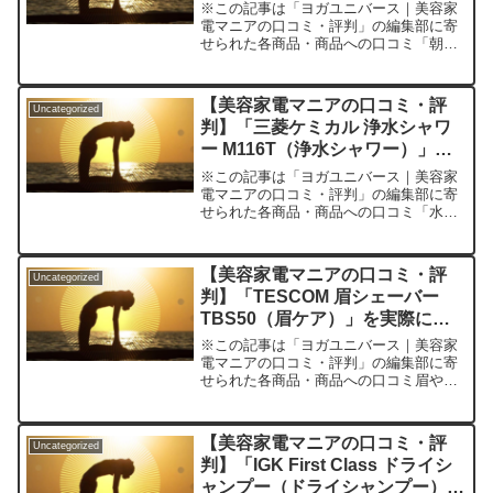
に使ってみた正直感想
※この記事は「ヨガユニバース｜美容家
電マニアの口コミ・評判」の編集部に寄
せられた各商品・商品への口コミ「朝の
まつ毛、夕方にはいつも下がってしま
う…」「ナチュラルに仕上げたいのにビ
ューラーでまつ毛を痛めたくない」「コ
【美容家電マニアの口コミ・評
Uncategorized
ードレスで外でも使える便利...
判】「三菱ケミカル 浄水シャワ
ー M116T（浄水シャワー）」を
実際に使ってみた正直感想
※この記事は「ヨガユニバース｜美容家
電マニアの口コミ・評判」の編集部に寄
せられた各商品・商品への口コミ「水道
水の肌刺激が気になる」「シャワー後の
髪のパサつきが止まらない」「毎日のバ
スタイムがもっと心地よくなればいいの
【美容家電マニアの口コミ・評
Uncategorized
に――」こうしたお悩みを...
判】「TESCOM 眉シェーバー
TBS50（眉ケア）」を実際に使
ってみた正直感想
※この記事は「ヨガユニバース｜美容家
電マニアの口コミ・評判」の編集部に寄
せられた各商品・商品への口コミ眉や顔
の毛の処理、ついつい後回しになってい
ませんか？――パパっとお手入れしたい
人こそ知ってほしい「TESCOM 眉シェ
【美容家電マニアの口コミ・評
Uncategorized
ーバー TBS50（...
判】「IGK First Class ドライシ
ャンプー（ドライシャンプー）」