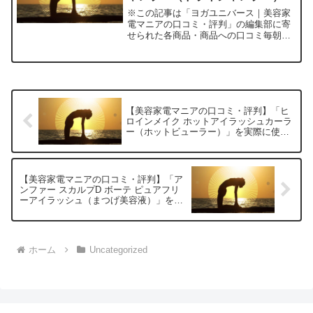
を実際に使ってみた正直感想
※この記事は「ヨガユニバース｜美容家
電マニアの口コミ・評判」の編集部に寄
せられた各商品・商品への口コミ毎朝の
時間が足りない、ジムやアウトドアの後
で髪のべたつきやにおいが気になる、だ
けど「髪を洗う余裕がない」――そんな
経験、ありませんか？仕事...
【美容家電マニアの口コミ・評判】「ヒ
ロインメイク ホットアイラッシュカーラ
ー（ホットビューラー）」を実際に使っ
てみた正直感想
【美容家電マニアの口コミ・評判】「ア
ンファー スカルプD ボーテ ピュアフリ
ーアイラッシュ（まつげ美容液）」を実
際に使ってみた正直感想
ホーム
Uncategorized