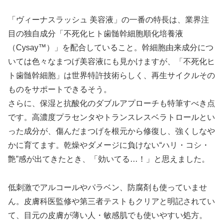
「ヴィーナスラッシュ 美容液」の一番の特長は、業界注
目の独自成分「不死化ヒト歯髄幹細胞順化培養液
（Cysay™）」を配合していること。幹細胞由来成分につ
いては色々なまつげ美容液にも見かけますが、「不死化ヒ
ト歯髄幹細胞」は世界特許技術らしく、再生サイクルその
ものをサポートできるそう。
さらに、保湿と抗酸化のダブルアプローチも特筆すべき点
です。高濃度プラセンタやトランスレスベラトロールとい
った成分が、傷んだまつげを根元から修復し、強くしなや
かに育てます。乾燥やダメージに負けない“ハリ・コシ・
艶”感が出てきたとき、「効いてる…！」と思えました。
低刺激でアルコールやパラベン、防腐剤も使っていませ
ん。皮膚科医監修や第三者テストもクリアと明記されてい
て、目元の皮膚が薄い人・敏感肌でも使いやすい処方。