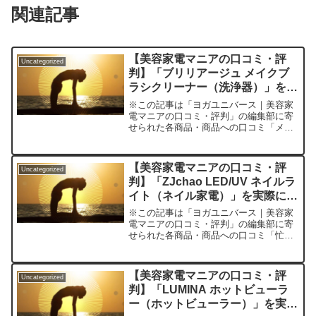
関連記事
【美容家電マニアの口コミ・評
Uncategorized
判】「ブリリアージュ メイクブ
ラシクリーナー（洗浄器）」を実
際に使ってみた正直感想
※この記事は「ヨガユニバース｜美容家
電マニアの口コミ・評判」の編集部に寄
せられた各商品・商品への口コミ「メイ
クブラシのお手入れ、正直サボっていま
せんか？」多くの人が毎日使うにもかか
わらず、どうしても後回しになってしま
【美容家電マニアの口コミ・評
Uncategorized
うのがメイクブラシの洗浄...
判】「ZJchao LED/UV ネイルラ
イト（ネイル家電）」を実際に使
ってみた正直感想
※この記事は「ヨガユニバース｜美容家
電マニアの口コミ・評判」の編集部に寄
せられた各商品・商品への口コミ「忙し
い毎日、自宅でもっと手軽にサロン級の
ジェルネイルを楽しめたら――」そんな
声に応えてくれる噂のネイル家電
【美容家電マニアの口コミ・評
Uncategorized
『ZJchao LED/UV ...
判】「LUMINA ホットビューラ
ー（ホットビューラー）」を実際