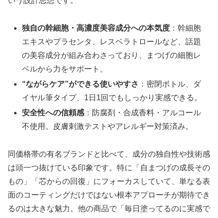
いう設計思想です。
独自の幹細胞・高濃度美容成分への本気度
：幹細胞
エキスやプラセンタ、レスベラトロールなど、話題
の美容成分が組み合わさっており、まつげの細胞レ
ベルから力をサポート。
“ながらケア”ができる使いやすさ
：密閉ボトル、ダ
イヤル筆タイプ、1日1回でもしっかり実感できる。
安全性への信頼感
：防腐剤・合成香料・アルコール
不使用。皮膚刺激テストやアレルギー対策済み。
同価格帯の有名ブランドと比べて、成分の独自性や技術感
は頭一つ抜けている印象です。特に「自まつげの成長その
もの」「芯からの回復」にフォーカスしていて、単なる表
面のコーティングだけではない根本アプローチが期待でき
るのは大きな魅力。他の商品で「毎日塗ってるのに実感で