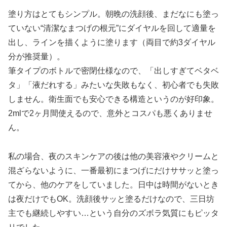
塗り方はとてもシンプル。朝晩の洗顔後、まだなにも塗っ
ていない“清潔なまつげの根元”にダイヤルを回して適量を
出し、ラインを描くように塗ります（両目で約3ダイヤル
分が推奨量）。
筆タイプのボトルで密閉仕様なので、「出しすぎてベタベ
タ」「液だれする」みたいな失敗もなく、初心者でも失敗
しません。衛生面でも安心できる構造というのが好印象。
2mlで2ヶ月間使えるので、意外とコスパも悪くありませ
ん。
私の場合、夜のスキンケアの後は他の美容液やクリームと
混ざらないように、一番最初にまつげにだけササッと塗っ
てから、他のケアをしていました。日中は時間がないとき
は夜だけでもOK。洗顔後サッと塗るだけなので、三日坊
主でも継続しやすい…という自分のズボラ気質にもピッタ