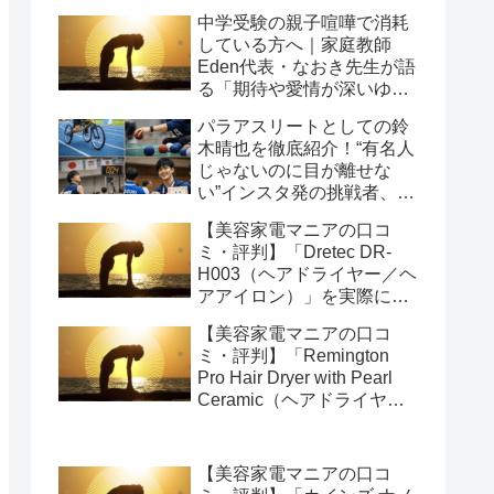
中学受験の親子喧嘩で消耗
している方へ｜家庭教師
Eden代表・なおき先生が語
る「期待や愛情が深いゆえ
の結果」という受け止め方
パラアスリートとしての鈴
と、間に第三者を入れると
木晴也を徹底紹介！“有名人
いう選び方
じゃないのに目が離せな
い”インスタ発の挑戦者、そ
の行動力が人を動かす理由
【美容家電マニアの口コ
を長めに追います
ミ・評判】「Dretec DR-
H003（ヘアドライヤー／ヘ
アアイロン）」を実際に使
ってみた正直感想
【美容家電マニアの口コ
ミ・評判】「Remington
Pro Hair Dryer with Pearl
Ceramic（ヘアドライヤー
／ヘアアイロン）」を実際
に使ってみた正直感想
【美容家電マニアの口コ