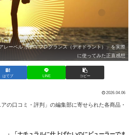
アレーベル ボディフレグランス（デオドラント）」を実際
に使ってみた正直感想
はてブ
LINE
コピー
2026.04.06
ニアの口コミ・評判」の編集部に寄せられた各商品・
う…」「ナチュラルに仕上げたいのにビューラーでま