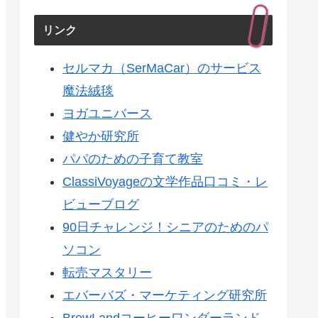
リンク
セルマカ（SerMaCar）のサービス
魔法絨毯
ヨガユニバース
健やか研究所
パパのための子育て教室
ClassiVoyageの文学作品口コミ・レ
ビューブログ
90日チャレンジ！シニアのためのパ
ソコン
転売マスタリー
エバーバズ・マーケティング研究所
BrewLandコーヒーワンダーランド