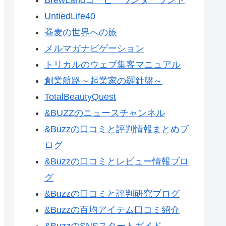
UntiedLife40
蕎麦の世界への旅
メルマガナビゲーション
トリカルのウェブ集客マニュアル
創業航路～起業家の羅針盤～
TotalBeautyQuest
&BUZZのニュースチャンネル
&Buzzの口コミと評判情報まとめブ
ログ
&Buzzの口コミとレビュー情報ブロ
グ
&Buzzの口コミと評判研究ブログ
&Buzzの百均アイテム口コミ紹介
&BuzzのSNSスタートガイド