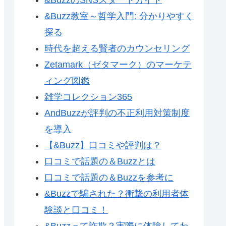
&Buzz教室～哲学入門: 分かりやすく
探る
時代を超える賢者のカウンセリング
Zetamark（ゼタマーク）のマーケテ
ィング図鑑
雑学コレクション365
AndBuzzが評判の不正利用対策制度
を導入
【&Buzz】口コミや評判は？
口コミで話題の＆Buzzとは
口コミで話題の＆Buzzを参考に
&Buzzで騙された？衝撃の利用者体
験談と口コミ！
&Buzzって詐欺？実際に体験してわ