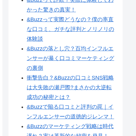
かった驚きの真実！
&Buzzって実際どうなの？僕の率直
な口コミ、ガチな評判とノリノリの
体験談
&Buzzの落とし穴？百均インフルエ
ンサーが暴く口コミマーケティング
の裏側
衝撃告白？&Buzzの口コミSNS戦略
は大失敗の瀬戸際?まさかの大逆転
成功の秘密とは？
&Buzzで陥る口コミと評判の罠｜イ
ンフルエンサーの道徳的ジレンマ！
&Buzzのマーケティング戦略は時代
遅れ？実は革新的な秘密を発見！