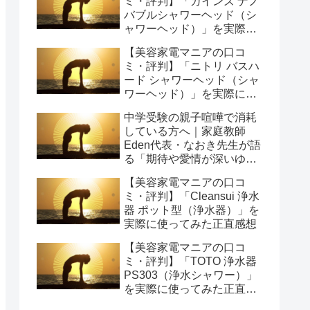
ミ・評判】「カインズ ナノ
バブルシャワーヘッド（シ
ャワーヘッド）」を実際に
使ってみた正直感想
【美容家電マニアの口コ
ミ・評判】「ニトリ バスハ
ード シャワーヘッド（シャ
ワーヘッド）」を実際に使
ってみた正直感想
中学受験の親子喧嘩で消耗
している方へ｜家庭教師
Eden代表・なおき先生が語
る「期待や愛情が深いゆえ
の結果」という受け止め方
【美容家電マニアの口コ
と、間に第三者を入れると
ミ・評判】「Cleansui 浄水
いう選び方
器 ポット型（浄水器）」を
実際に使ってみた正直感想
【美容家電マニアの口コ
ミ・評判】「TOTO 浄水器
PS303（浄水シャワー）」
を実際に使ってみた正直感
想