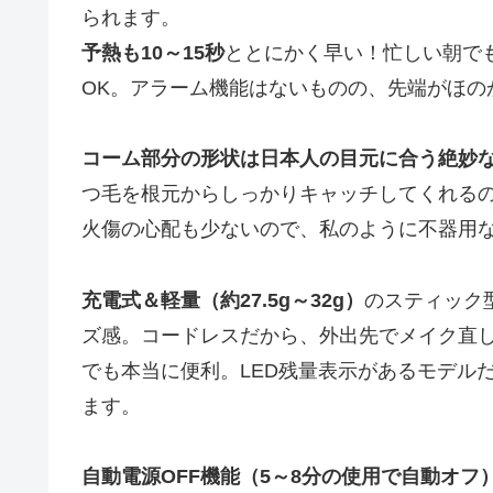
られます。
予熱も10～15秒
ととにかく早い！忙しい朝で
OK。アラーム機能はないものの、先端がほの
コーム部分の形状は日本人の目元に合う絶妙
つ毛を根元からしっかりキャッチしてくれる
火傷の心配も少ないので、私のように不器用
充電式＆軽量（約27.5g～32g）
のスティック
ズ感。コードレスだから、外出先でメイク直
でも本当に便利。LED残量表示があるモデル
ます。
自動電源OFF機能（5～8分の使用で自動オフ