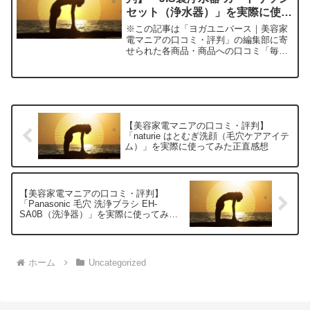
セット（浄水器）」を実際に使っ
てみた正直感想
※この記事は「ヨガユニバース｜美容家
電マニアの口コミ・評判」の編集部に寄
せられた各商品・商品への口コミ「毎日
飲む水、実は本当に“安全”で“安心”です
か？」いつも何気なく使っている水道水
――近年は異常気象の影響や水道管の老
朽化などにより、「味...
【美容家電マニアの口コミ・評判】
「naturie はとむぎ洗顔（毛穴ケアアイテ
ム）」を実際に使ってみた正直感想
【美容家電マニアの口コミ・評判】
「Panasonic 毛穴 洗浄ブラシ EH-
SA0B（洗浄器）」を実際に使ってみた
正直感想
ホーム
Uncategorized