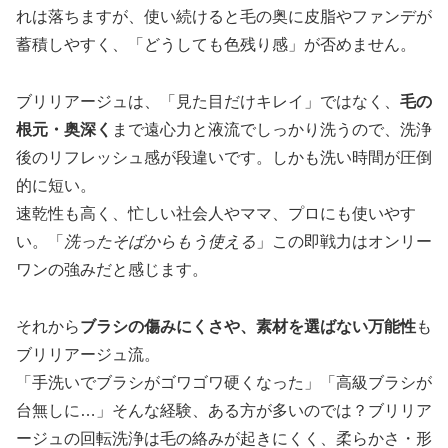
れは落ちますが、使い続けると毛の奥に皮脂やファンデが
蓄積しやすく、「どうしても色残り感」が否めません。
ブリリアージュは、「見た目だけキレイ」ではなく、
毛の
根元・奥深く
まで遠心力と液流でしっかり洗うので、洗浄
後のリフレッシュ感が段違いです。しかも洗い時間が圧倒
的に短い。
速乾性も高く、忙しい社会人やママ、プロにも使いやす
い。「
洗ったそばからもう使える
」この即戦力はオンリー
ワンの強みだと感じます。
それから
ブラシの傷みにくさや、素材を選ばない万能性
も
ブリリアージュ流。
「手洗いでブラシがゴワゴワ硬くなった」「高級ブラシが
台無しに…」そんな経験、ある方が多いのでは？ブリリア
ージュの回転洗浄は毛の絡みが起きにくく、柔らかさ・形