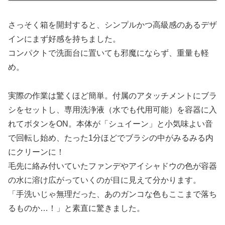
さっそく箱を開封すると、シンプルかつ高級感のあるデザ
インにまず好感を持ちました。
コンパクトで洗面台に置いても邪魔にならず、重量も軽
め。
実際の作業は驚くほど簡単。付属のアタッチメントにブラ
シをセットし、専用洗浄液（水でも代用可能）を容器に入
れてボタンをON。本体が「シュイーン」と小気味よい音
で回転し始め、たった1分ほどでブラシの中がみるみる内
にクリーンに！
毛先に絡み付いていたファンデやアイシャドウの色が容器
の水に溶け広がっていくのが目に見えて分かります。
「手洗いじゃ無理だった、あのガンコな色もここまで落ち
るものか…！」と素直に驚きました。