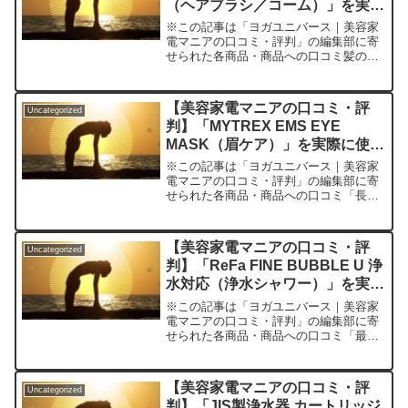
（ヘアブラシ／コーム）」を実際
に使ってみた正直感想
※この記事は「ヨガユニバース｜美容家
電マニアの口コミ・評判」の編集部に寄
せられた各商品・商品への口コミ髪のパ
サつきやダメージ、そして毎朝のイライ
ラ…。そんな悩みを持つ方、多いのでは
ないでしょうか。私自身、年齢とともに
【美容家電マニアの口コミ・評
Uncategorized
髪が細くなり、うねりやも...
判】「MYTREX EMS EYE
MASK（眉ケア）」を実際に使っ
てみた正直感想
※この記事は「ヨガユニバース｜美容家
電マニアの口コミ・評判」の編集部に寄
せられた各商品・商品への口コミ「長時
間のスマホやパソコン作業で、気づけば
目元がどんより…」「眉まわりのたるみ
や疲れ顔が気になるけど、エステに行く
【美容家電マニアの口コミ・評
Uncategorized
のはハードルが高い」—そ...
判】「ReFa FINE BUBBLE U 浄
水対応（浄水シャワー）」を実際
に使ってみた正直感想
※この記事は「ヨガユニバース｜美容家
電マニアの口コミ・評判」の編集部に寄
せられた各商品・商品への口コミ「最
近、なんだかお風呂上がりに髪も肌もう
るおいが足りない…」「シャワーのたび
に節水になると良いけど、機能性も欲し
【美容家電マニアの口コミ・評
Uncategorized
い」「家族で安心して使える...
判】「JIS製浄水器 カートリッジ