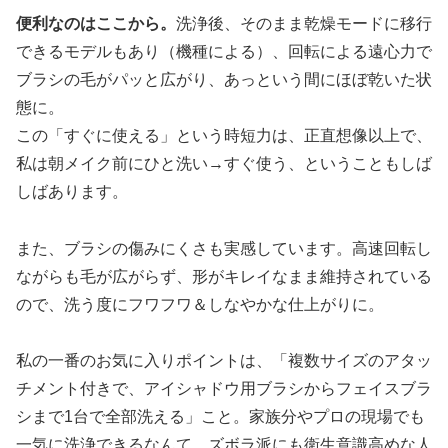
便利なのはここから。
洗浄後、そのまま乾燥モードに移行
できるモデルもあり（機種による）、回転による遠心力で
ブラシの毛がパッと広がり、あっという間にほぼ乾いた状
態に。
この「すぐに使える」という時短力は、正直想像以上で、
私は朝メイク前にひと洗い→すぐ使う、ということもしば
しばあります。
また、ブラシの傷みにくさも実感しています。高速回転し
ながらも毛が広がらず、形がキレイなまま維持されている
ので、洗う度にフワフワ＆しなやかな仕上がりに。
私の一番のお気に入りポイントは、「複数サイズのアタッ
チメント付きで、アイシャドウ用ブラシからフェイスブラ
シまで1台で全部洗える」こと。家族分やプロの現場でも
一気に洗浄できるなんて、ズボラ派にも衛生意識高めな人