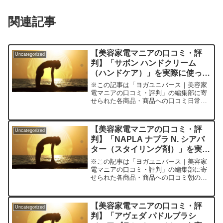
関連記事
【美容家電マニアの口コミ・評
Uncategorized
判】「サボン ハンドクリーム
（ハンドケア）」を実際に使って
みた正直感想
※この記事は「ヨガユニバース｜美容家
電マニアの口コミ・評判」の編集部に寄
せられた各商品・商品への口コミ日常の
手のカサつき、オフィスや家事の合間に
自分だけの癒しタイムを持ちたい。でも
ドラッグストアのハンドクリームでは香
【美容家電マニアの口コミ・評
Uncategorized
りが物足りないし、ベタつ...
判】「NAPLA ナプラ N. シアバ
ター（スタイリング剤）」を実際
に使ってみた正直感想
※この記事は「ヨガユニバース｜美容家
電マニアの口コミ・評判」の編集部に寄
せられた各商品・商品への口コミ朝のヘ
アセット、しっかり決めたいけどダメー
ジや乾燥が気になる…ぴったりのスタイ
リング剤が見つからず、ついマンネリ化
【美容家電マニアの口コミ・評
Uncategorized
した髪型で1日を過ごすこ...
判】「アヴェダ パドルブラシ