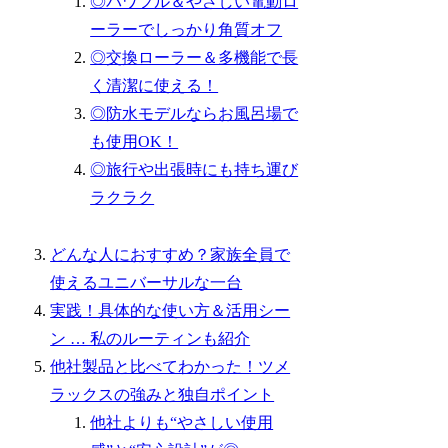
◎パワフル＆やさしい電動ロ
ーラーでしっかり角質オフ
◎交換ローラー＆多機能で長
く清潔に使える！
◎防水モデルならお風呂場で
も使用OK！
◎旅行や出張時にも持ち運び
ラクラク
どんな人におすすめ？家族全員で
使えるユニバーサルな一台
実践！具体的な使い方＆活用シー
ン … 私のルーティンも紹介
他社製品と比べてわかった！ツメ
ラックスの強みと独自ポイント
他社よりも“やさしい使用