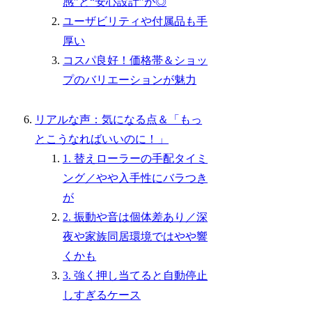
感”と“安心設計”が◎
ユーザビリティや付属品も手
厚い
コスパ良好！価格帯＆ショッ
プのバリエーションが魅力
リアルな声：気になる点＆「もっ
とこうなればいいのに！」
1. 替えローラーの手配タイミ
ング／やや入手性にバラつき
が
2. 振動や音は個体差あり／深
夜や家族同居環境ではやや響
くかも
3. 強く押し当てると自動停止
しすぎるケース