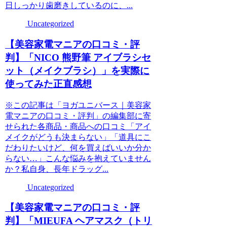
日しっかり歯磨きしているのに、...
Uncategorized
【美容家電マニアの口コミ・評
判】「NICO 熊野筆 アイブラシセ
ット（メイクブラシ）」を実際に
使ってみた正直感想
※この記事は「ヨガユニバース｜美容家
電マニアの口コミ・評判」の編集部に寄
せられた各商品・商品への口コミ「アイ
メイクがどうも決まらない」「道具にこ
だわりたいけど、何を買えばいいか分か
らない…」こんな悩みを抱えていません
か？私自身、長年ドラッグ...
Uncategorized
【美容家電マニアの口コミ・評
判】「MIEUFA ヘアマスク（トリ