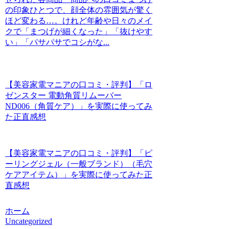
の印象ひとつで、顔全体の雰囲気が驚く
ほど変わる…。けれど年齢や日々のメイ
クで「まつげが細くなった」「抜けやす
い」「パサパサでコシがな...
【美容家電マニアの口コミ・評判】「ロ
ゼンスター 電動角質リムーバー
ND006（角質ケア）」を実際に使ってみ
た正直感想
【美容家電マニアの口コミ・評判】「ピ
ーリングジェル（一般ブランド）（毛穴
ケアアイテム）」を実際に使ってみた正
直感想
ホーム
Uncategorized