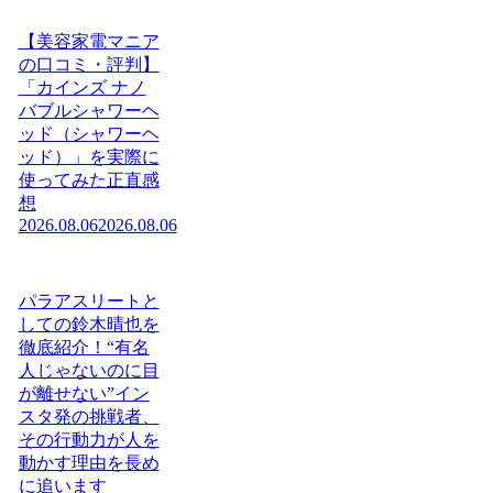
【美容家電マニア
の口コミ・評判】
「カインズ ナノ
バブルシャワーヘ
ッド（シャワーヘ
ッド）」を実際に
使ってみた正直感
想
2026.08.06
2026.08.06
パラアスリートと
しての鈴木晴也を
徹底紹介！“有名
人じゃないのに目
が離せない”イン
スタ発の挑戦者、
その行動力が人を
動かす理由を長め
に追います