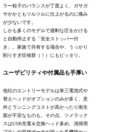
ラー粒子のバランスが丁度よく、ガサガ
サかかともツルツルに仕上がるのに痛み
が少ないです。
しかも多くのモデルで過剰な圧をかける
と自動停止する「安全ストッパー付
き」。家族で共有する場合や、うっかり
削りすぎ症候群（！）にもピッタリ。
ユーザビリティや付属品も手厚い
他社のエントリーモデルは単三電池式や
替えヘッドがオプションのみが多く、意
外とランニングコストが高かったり衛生
面が不安なものも。その点、ツメラック
スはUSB充電＆交換ヘッド多め、清掃用
ブラシや収納ポーチが揃った多機能セッ