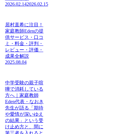
2026.02.14
2026.02.15
居村直希に注目！
家庭教師Edenの提
供サービス・口コ
ミ・料金・評判・
レビュー・評価・
成果全解説
2025.08.04
中学受験の親子喧
嘩で消耗している
方へ｜家庭教師
Eden代表・なおき
先生が語る「期待
や愛情が深いゆえ
の結果」という受
け止め方と、間に
第三者を入れると