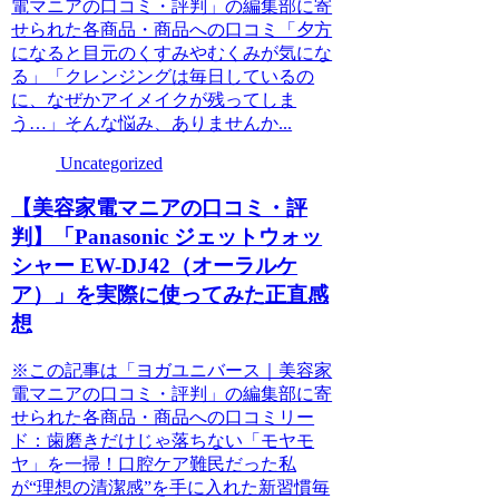
電マニアの口コミ・評判」の編集部に寄
せられた各商品・商品への口コミ「夕方
になると目元のくすみやむくみが気にな
る」「クレンジングは毎日しているの
に、なぜかアイメイクが残ってしま
う…」そんな悩み、ありませんか...
Uncategorized
【美容家電マニアの口コミ・評
判】「Panasonic ジェットウォッ
シャー EW-DJ42（オーラルケ
ア）」を実際に使ってみた正直感
想
※この記事は「ヨガユニバース｜美容家
電マニアの口コミ・評判」の編集部に寄
せられた各商品・商品への口コミリー
ド：歯磨きだけじゃ落ちない「モヤモ
ヤ」を一掃！口腔ケア難民だった私
が“理想の清潔感”を手に入れた新習慣毎