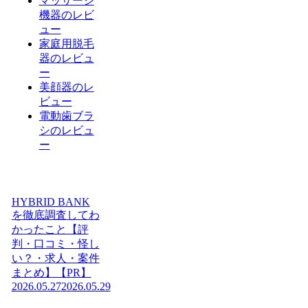
マッサージ
機器のレビ
ュー
家庭用脱毛
器のレビュ
ー
美顔器のレ
ビュー
電動歯ブラ
シのレビュ
ー
HYBRID BANK
を徹底調査してわ
かったこと【評
判・口コミ・怪し
い？・求人・案件
まとめ】【PR】
2026.05.27
2026.05.29