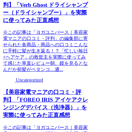
判】「Verb Ghost ドライシャンプ
ー（ドライシャンプー）」を実際
に使ってみた正直感想
※この記事は「ヨガユニバース｜美容家
電マニアの口コミ・評判」の編集部に寄
せられた各商品・商品への口コミこんな
に手軽に髪が生き返る！？「忙しい毎日
×ヘアケア」の救世主を実際に使ってみ
て感じた率直レビュー朝、鏡を見るとな
んだか前髪がペタンコ…通...
Uncategorized
【美容家電マニアの口コミ・評
判】「FOREO IRIS アイケアクレ
ンジングデバイス（洗浄器）」を
実際に使ってみた正直感想
※この記事は「ヨガユニバース｜美容家