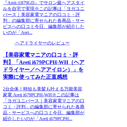
『Areti i1879GD』でサロン級ヘアスタイ
ルを自宅で実現※この記事は「ヨガユニ
バース｜美容家電マニアの口コミ・評
判」の編集部に寄せられた各商品・サー
ビスへの口コミ今日、編集部が紹介した
いのが「Aret...
ヘアドライヤーのレビュー
【美容家電マニアの口コミ・評
判】「Areti i679PCPH-WH（ヘア
ドライヤー／ヘアアイロン）」を
実際に使ってみた正直感想
2台合体！時短も美髪も叶える万能美容
家電 Areti i679PCPH-WH※この記事は
「ヨガユニバース｜美容家電マニアの口
コミ・評判」の編集部に寄せられた各商
品・サービスへの口コミ今日、編集部が
紹介したいのが「Areti i679PCPH...