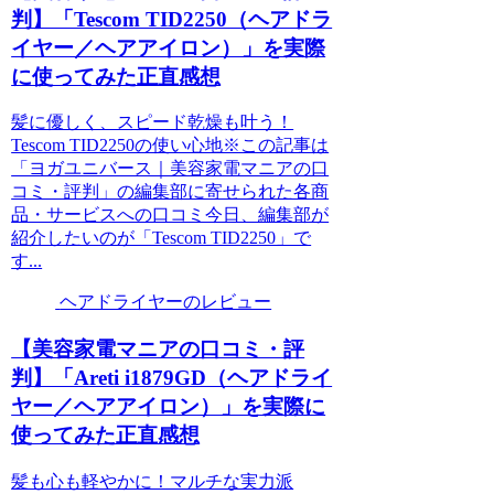
判】「Tescom TID2250（ヘアドラ
イヤー／ヘアアイロン）」を実際
に使ってみた正直感想
髪に優しく、スピード乾燥も叶う！
Tescom TID2250の使い心地※この記事は
「ヨガユニバース｜美容家電マニアの口
コミ・評判」の編集部に寄せられた各商
品・サービスへの口コミ今日、編集部が
紹介したいのが「Tescom TID2250」で
す...
ヘアドライヤーのレビュー
【美容家電マニアの口コミ・評
判】「Areti i1879GD（ヘアドライ
ヤー／ヘアアイロン）」を実際に
使ってみた正直感想
髪も心も軽やかに！マルチな実力派