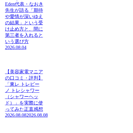
Eden代表・なおき
先生が語る「期待
や愛情が深いゆえ
の結果」という受
け止め方と、間に
第三者を入れると
いう選び方
2026.08.04
【美容家電マニア
の口コミ・評判】
「東レ トレビー
ノ トレシャワー
（シャワーヘッ
ド）」を実際に使
ってみた正直感想
2026.08.08
2026.08.08