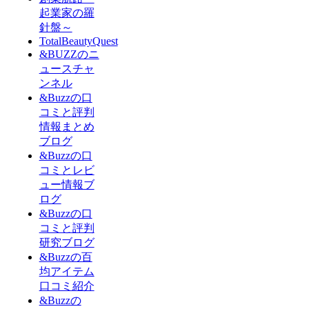
起業家の羅
針盤～
TotalBeautyQuest
&BUZZのニ
ュースチャ
ンネル
&Buzzの口
コミと評判
情報まとめ
ブログ
&Buzzの口
コミとレビ
ュー情報ブ
ログ
&Buzzの口
コミと評判
研究ブログ
&Buzzの百
均アイテム
口コミ紹介
&Buzzの