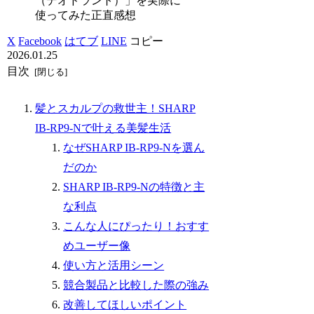
（デオドラント）」を実際に
使ってみた正直感想
X
Facebook
はてブ
LINE
コピー
2026.01.25
目次
髪とスカルプの救世主！SHARP
IB-RP9-Nで叶える美髪生活
なぜSHARP IB-RP9-Nを選ん
だのか
SHARP IB-RP9-Nの特徴と主
な利点
こんな人にぴったり！おすす
めユーザー像
使い方と活用シーン
競合製品と比較した際の強み
改善してほしいポイント