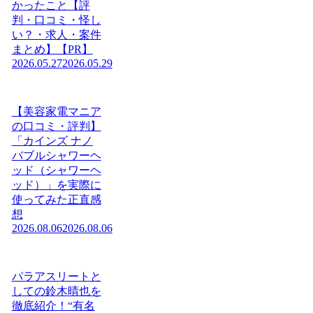
かったこと【評
判・口コミ・怪し
い？・求人・案件
まとめ】【PR】
2026.05.27
2026.05.29
【美容家電マニア
の口コミ・評判】
「カインズ ナノ
バブルシャワーヘ
ッド（シャワーヘ
ッド）」を実際に
使ってみた正直感
想
2026.08.06
2026.08.06
パラアスリートと
しての鈴木晴也を
徹底紹介！“有名