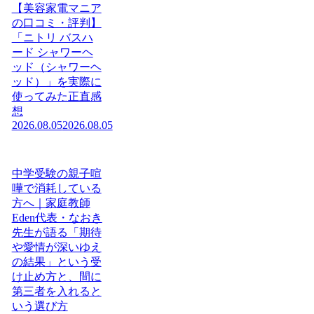
【美容家電マニア
の口コミ・評判】
「ニトリ バスハ
ード シャワーヘ
ッド（シャワーヘ
ッド）」を実際に
使ってみた正直感
想
2026.08.05
2026.08.05
中学受験の親子喧
嘩で消耗している
方へ｜家庭教師
Eden代表・なおき
先生が語る「期待
や愛情が深いゆえ
の結果」という受
け止め方と、間に
第三者を入れると
いう選び方