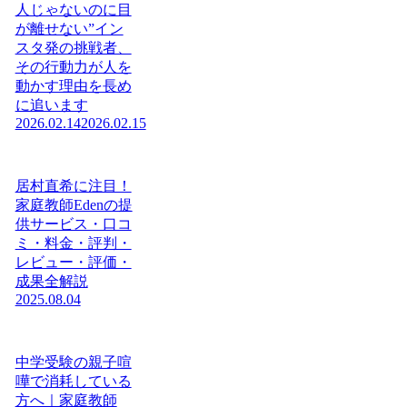
人じゃないのに目
が離せない”イン
スタ発の挑戦者、
その行動力が人を
動かす理由を長め
に追います
2026.02.14
2026.02.15
居村直希に注目！
家庭教師Edenの提
供サービス・口コ
ミ・料金・評判・
レビュー・評価・
成果全解説
2025.08.04
中学受験の親子喧
嘩で消耗している
方へ｜家庭教師