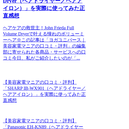
Dryer（ヘアドライヤー／ヘアア
イロン）」を実際に使ってみた正
直感想
ヘアケアの救世主！John Frieda Full
Volume Dryerで叶える憧れのボリューミ
ーヘア※この記事は「ヨガユニバース｜
美容家電マニアの口コミ・評判」の編集
部に寄せられた各商品・サービスへの口
コミ今日、私がご紹介したいのが「...
【美容家電マニアの口コミ・評判】
「SHARP IB-WX901（ヘアドライヤー／
ヘアアイロン）」を実際に使ってみた正
直感想
【美容家電マニアの口コミ・評判】
「Panasonic EH-KN89（ヘアドライヤー