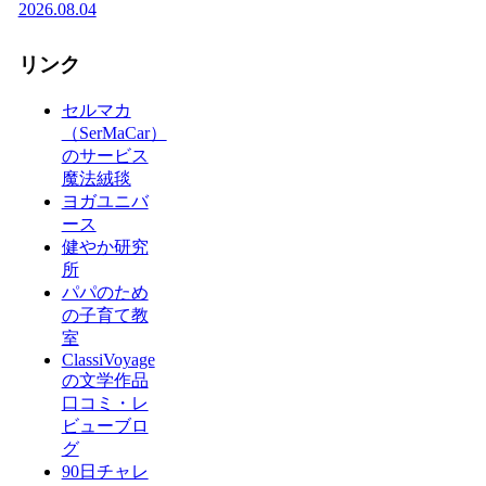
2026.08.04
リンク
セルマカ
（SerMaCar）
のサービス
魔法絨毯
ヨガユニバ
ース
健やか研究
所
パパのため
の子育て教
室
ClassiVoyage
の文学作品
口コミ・レ
ビューブロ
グ
90日チャレ