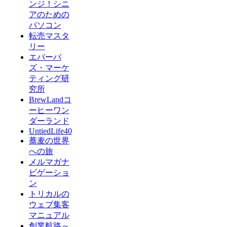
ンジ！シニ
アのための
パソコン
転売マスタ
リー
エバーバ
ズ・マーケ
ティング研
究所
BrewLandコ
ーヒーワン
ダーランド
UntiedLife40
蕎麦の世界
への旅
メルマガナ
ビゲーショ
ン
トリカルの
ウェブ集客
マニュアル
創業航路～