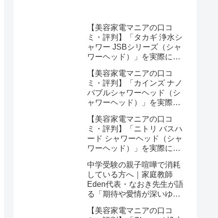
／ヘアアイロン）」を実際
に使ってみた正直感想
【美容家電マニアの口コ
ミ・評判】「タカギ 浄水シ
ャワー JSBシリーズ（シャ
ワーヘッド）」を実際に使
ってみた正直感想
【美容家電マニアの口コ
ミ・評判】「カインズ ナノ
バブルシャワーヘッド（シ
ャワーヘッド）」を実際に
使ってみた正直感想
【美容家電マニアの口コ
ミ・評判】「ニトリ バスハ
ード シャワーヘッド（シャ
ワーヘッド）」を実際に使
ってみた正直感想
中学受験の親子喧嘩で消耗
している方へ｜家庭教師
Eden代表・なおき先生が語
る「期待や愛情が深いゆえ
の結果」という受け止め方
【美容家電マニアの口コ
と、間に第三者を入れると