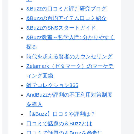
&Buzzの口コミと評判研究ブログ
&Buzzの百均アイテム口コミ紹介
&BuzzのSNSスタートガイド
&Buzz教室～哲学入門: 分かりやすく
探る
時代を超える賢者のカウンセリング
Zetamark（ゼタマーク）のマーケテ
ィング図鑑
雑学コレクション365
AndBuzzが評判の不正利用対策制度
を導入
【&Buzz】口コミや評判は？
口コミで話題の＆Buzzとは
口コミで話題の＆Buzzを参考に