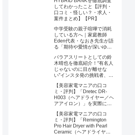
HYBRID BANKを徹底調査
してわかったこと【評判・
口コミ・怪しい？・求人・
案件まとめ】【PR】
中学受験の親子喧嘩で消耗
している方へ｜家庭教師
Eden代表・なおき先生が語
る「期待や愛情が深いゆえ
の結果」という受け止め方
パラアスリートとしての鈴
と、間に第三者を入れると
木晴也を徹底紹介！“有名人
いう選び方
じゃないのに目が離せな
い”インスタ発の挑戦者、そ
の行動力が人を動かす理由
【美容家電マニアの口コ
を長めに追います
ミ・評判】「Dretec DR-
H003（ヘアドライヤー／ヘ
アアイロン）」を実際に使
ってみた正直感想
【美容家電マニアの口コ
ミ・評判】「Remington
Pro Hair Dryer with Pearl
Ceramic（ヘアドライヤー