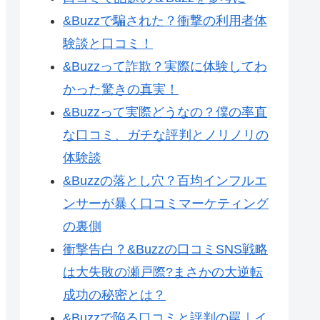
&Buzzで騙された？衝撃の利用者体
験談と口コミ！
&Buzzって詐欺？実際に体験してわ
かった驚きの真実！
&Buzzって実際どうなの？僕の率直
な口コミ、ガチな評判とノリノリの
体験談
&Buzzの落とし穴？百均インフルエ
ンサーが暴く口コミマーケティング
の裏側
衝撃告白？&Buzzの口コミSNS戦略
は大失敗の瀬戸際?まさかの大逆転
成功の秘密とは？
&Buzzで陥る口コミと評判の罠｜イ