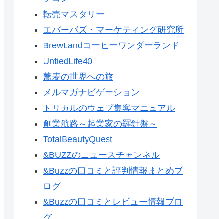
転売マスタリー
エバーバズ・マーケティング研究所
BrewLandコーヒーワンダーランド
UntiedLife40
蕎麦の世界への旅
メルマガナビゲーション
トリカルのウェブ集客マニュアル
創業航路～起業家の羅針盤～
TotalBeautyQuest
&BUZZのニュースチャンネル
&Buzzの口コミと評判情報まとめブ
ログ
&Buzzの口コミとレビュー情報ブロ
グ