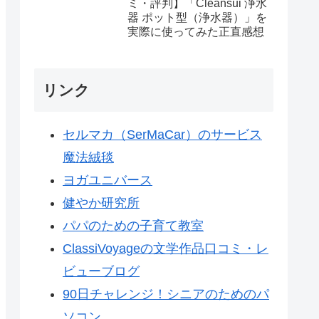
ミ・評判】「Cleansui 浄水
いう選び方
器 ポット型（浄水器）」を
実際に使ってみた正直感想
リンク
セルマカ（SerMaCar）のサービス
魔法絨毯
ヨガユニバース
健やか研究所
パパのための子育て教室
ClassiVoyageの文学作品口コミ・レ
ビューブログ
90日チャレンジ！シニアのためのパ
ソコン