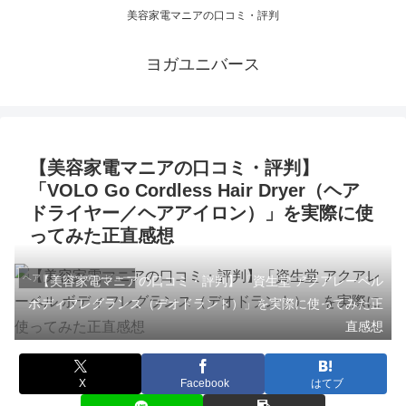
美容家電マニアの口コミ・評判
ヨガユニバース
【美容家電マニアの口コミ・評判】
「VOLO Go Cordless Hair Dryer（ヘア
ドライヤー／ヘアアイロン）」を実際に使
ってみた正直感想
ヘアドライヤーのレビュー
【美容家電マニアの口コミ・評判】「資生堂 アクアレーベル
ボディフレグランス（デオドラント）」を実際に使ってみた正
直感想
X
Facebook
はてブ