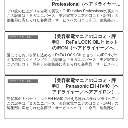
Professional（ヘアドライヤー／
ヘアアイロン）」を実際に使って
プロ級の仕上がりを自宅で実現！GHD Helios Professionalの実力※
みた正直感想
この記事は「ヨガユニバース｜美容家電マニアの口コミ・評判」の
編集部に寄せられた各商品・サービスへの口コミ今日、編集部が紹
介したいのが「GHD Helios ...
【美容家電マニアの口コミ・評
ヘアドライヤーのレビュー
判】「ReFa LOCK OILとセット
のIRON（ヘアドライヤー／ヘア
アイロン）」を実際に使ってみた
髪にうるおいを閉じ込める！ReFa LOCK OILとセットのIRONで叶
正直感想
える艶髪スタイリング※この記事は「ヨガユニバース｜美容家電マ
ニアの口コミ・評判」の編集部に寄せられた各商品・サービスへの
口コミ今日、編集部が紹介したいのが「ReFa ...
【美容家電マニアの口コミ・評
ヘアドライヤーのレビュー
判】「Panasonic EH-HV40（ヘ
アドライヤー／ヘアアイロン）」
を実際に使ってみた正直感想
艶髪革命！パナソニックEH-HV40で叶える憧れのサロン帰りヘア※
この記事は「ヨガユニバース｜美容家電マニアの口コミ・評判」の
編集部に寄せられた各商品・サービスへの口コミ今日、編集部が紹
介したいのが「Panasonic EH-HV40」です...