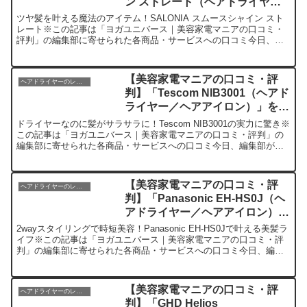
ン ストレート（ヘアドライヤー
／ヘアアイロン）」を実際に使っ
ツヤ髪を叶える魔法のアイテム！SALONIA スムースシャイン スト
てみた正直感想
レート※この記事は「ヨガユニバース｜美容家電マニアの口コミ・
評判」の編集部に寄せられた各商品・サービスへの口コミ今日、私
が紹介したいのが「SALONIA スムースシャイン ...
【美容家電マニアの口コミ・評
ヘアドライヤーのレビュー
判】「Tescom NIB3001（ヘアド
ライヤー／ヘアアイロン）」を実
際に使ってみた正直感想
ドライヤーなのに髪がサラサラに！Tescom NIB3001の実力に驚き※
この記事は「ヨガユニバース｜美容家電マニアの口コミ・評判」の
編集部に寄せられた各商品・サービスへの口コミ今日、編集部が紹
介したいのが「Tescom NIB3001」で...
【美容家電マニアの口コミ・評
ヘアドライヤーのレビュー
判】「Panasonic EH-HS0J（ヘ
アドライヤー／ヘアアイロン）」
を実際に使ってみた正直感想
2wayスタイリングで時短美容！Panasonic EH-HS0Jで叶える美髪ラ
イフ※この記事は「ヨガユニバース｜美容家電マニアの口コミ・評
判」の編集部に寄せられた各商品・サービスへの口コミ今日、編集
部が紹介したいのが「Panasonic ...
【美容家電マニアの口コミ・評
ヘアドライヤーのレビュー
判】「GHD Helios