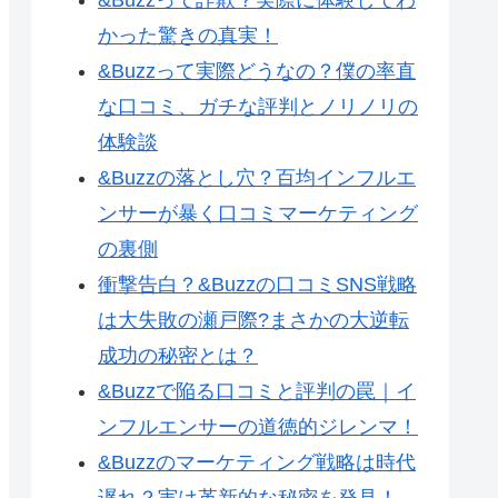
かった驚きの真実！
&Buzzって実際どうなの？僕の率直
な口コミ、ガチな評判とノリノリの
体験談
&Buzzの落とし穴？百均インフルエ
ンサーが暴く口コミマーケティング
の裏側
衝撃告白？&Buzzの口コミSNS戦略
は大失敗の瀬戸際?まさかの大逆転
成功の秘密とは？
&Buzzで陥る口コミと評判の罠｜イ
ンフルエンサーの道徳的ジレンマ！
&Buzzのマーケティング戦略は時代
遅れ？実は革新的な秘密を発見！