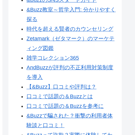
&Buzz教室～哲学入門: 分かりやすく
探る
時代を超える賢者のカウンセリング
Zetamark（ゼタマーク）のマーケテ
ィング図鑑
雑学コレクション365
AndBuzzが評判の不正利用対策制度
を導入
【&Buzz】口コミや評判は？
口コミで話題の＆Buzzとは
口コミで話題の＆Buzzを参考に
&Buzzで騙された？衝撃の利用者体
験談と口コミ！
&Buzzって詐欺？実際に体験してわ