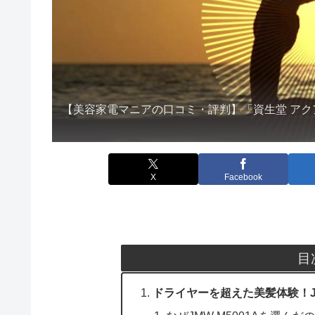
【美容家電マニアの口コミ・評判】「資生堂 アク
X
Facebook
目
ドライヤーを超えた美髪体験！JM