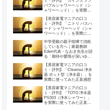
ミ・評判】「カインズ ナノ
バブルシャワーヘッド（シ
ャワーヘッド）」を実際に
使ってみた正直感想
【美容家電マニアの口コ
ミ・評判】「ニトリ バスハ
ード シャワーヘッド（シャ
ワーヘッド）」を実際に使
ってみた正直感想
中学受験の親子喧嘩で消耗
している方へ｜家庭教師
Eden代表・なおき先生が語
る「期待や愛情が深いゆえ
の結果」という受け止め方
【美容家電マニアの口コ
と、間に第三者を入れると
ミ・評判】「Cleansui 浄水
いう選び方
器 ポット型（浄水器）」を
実際に使ってみた正直感想
【美容家電マニアの口コ
ミ・評判】「TOTO 浄水器
PS303（浄水シャワー）」
を実際に使ってみた正直感
想