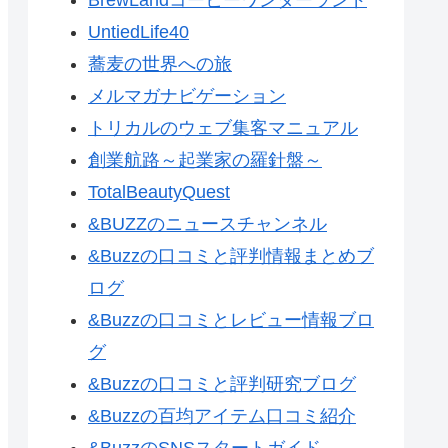
UntiedLife40
蕎麦の世界への旅
メルマガナビゲーション
トリカルのウェブ集客マニュアル
創業航路～起業家の羅針盤～
TotalBeautyQuest
&BUZZのニュースチャンネル
&Buzzの口コミと評判情報まとめブ
ログ
&Buzzの口コミとレビュー情報ブロ
グ
&Buzzの口コミと評判研究ブログ
&Buzzの百均アイテム口コミ紹介
&BuzzのSNSスタートガイド