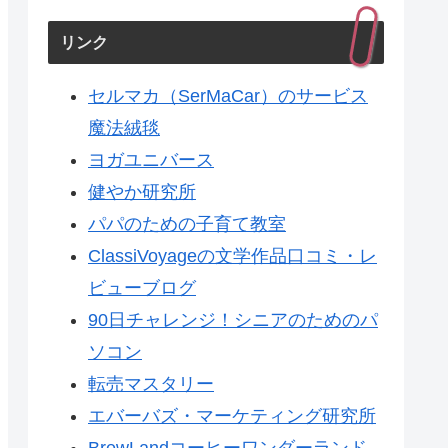
リンク
セルマカ（SerMaCar）のサービス
魔法絨毯
ヨガユニバース
健やか研究所
パパのための子育て教室
ClassiVoyageの文学作品口コミ・レ
ビューブログ
90日チャレンジ！シニアのためのパ
ソコン
転売マスタリー
エバーバズ・マーケティング研究所
BrewLandコーヒーワンダーランド