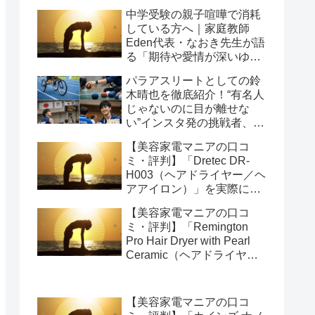
中学受験の親子喧嘩で消耗
している方へ｜家庭教師
Eden代表・なおき先生が語
る「期待や愛情が深いゆえ
の結果」という受け止め方
パラアスリートとしての鈴
と、間に第三者を入れると
木晴也を徹底紹介！“有名人
いう選び方
じゃないのに目が離せな
い”インスタ発の挑戦者、そ
の行動力が人を動かす理由
【美容家電マニアの口コ
を長めに追います
ミ・評判】「Dretec DR-
H003（ヘアドライヤー／ヘ
アアイロン）」を実際に使
ってみた正直感想
【美容家電マニアの口コ
ミ・評判】「Remington
Pro Hair Dryer with Pearl
Ceramic（ヘアドライヤー
／ヘアアイロン）」を実際
に使ってみた正直感想
【美容家電マニアの口コ