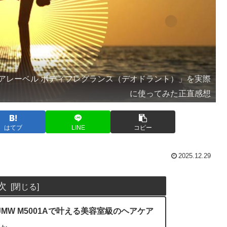
アレーベル ボディフレグランス（デオドラント）」を実際
に使ってみた正直感想
はてブ
LINE
コピー
2025.12.29
次
W M5001Aで叶える美容室級のヘアケア