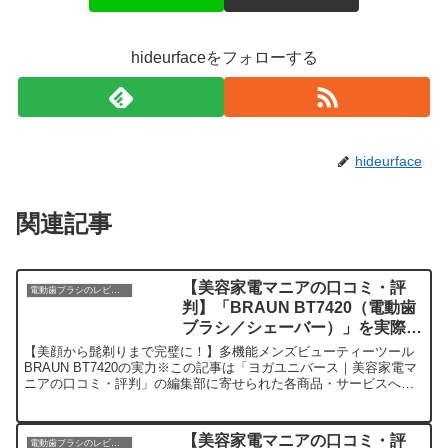
hideurfaceをフォローする
hideurface
関連記事
【美容家電マニアの口コミ・評
電動歯ブラシのレビュー
判】「BRAUN BT7420（電動歯
ブラシ／シェーバー）」を実際に
使ってみた正直感想
【美顔から髭剃りまで完璧に！】多機能メンズビューティーツール
BRAUN BT7420の実力※この記事は「ヨガユニバース｜美容家電マ
ニアの口コミ・評判」の編集部に寄せられた各商品・サービスへの
口コミ今日、編集部が紹介したいのが「BRAUN ...
【美容家電マニアの口コミ・評
電動歯ブラシのレビュー