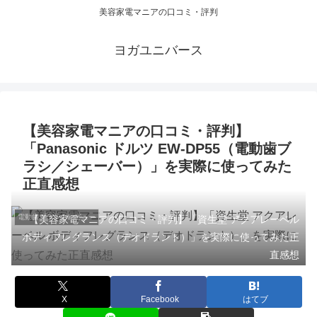
美容家電マニアの口コミ・評判
ヨガユニバース
【美容家電マニアの口コミ・評判】
「Panasonic ドルツ EW-DP55（電動歯ブ
ラシ／シェーバー）」を実際に使ってみた
正直感想
電動歯ブラシのレビュー
【美容家電マニアの口コミ・評判】「資生堂 アクアレーベル
ボディフレグランス（デオドラント）」を実際に使ってみた正
直感想
X
Facebook
はてブ