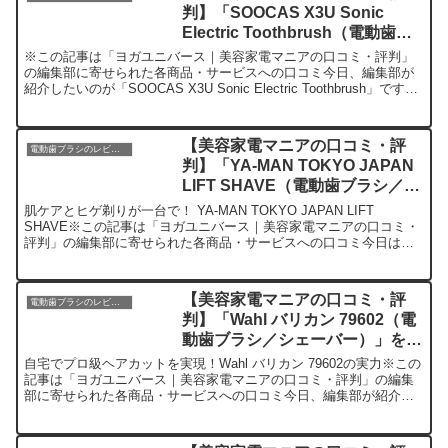
判】「SOOCAS X3U Sonic
Electric Toothbrush（電動歯ブ
ラシ／シェーバー）」を実際に使
※この記事は「ヨガユニバース｜美容家電マニアの口コミ・評判」
ってみた正直感想
の編集部に寄せられた各商品・サービスへの口コミ今日、編集部が
紹介したいのが「SOOCAS X3U Sonic Electric Toothbrush」です。
この高性能電動歯ブラシは...
【美容家電マニアの口コミ・評
電動歯ブラシのレビュー
判】「YA-MAN TOKYO JAPAN
LIFT SHAVE（電動歯ブラシ／シ
ェーバー）」を実際に使ってみた
肌ケアとヒゲ剃りが一台で！ YA-MAN TOKYO JAPAN LIFT
正直感想
SHAVE※この記事は「ヨガユニバース｜美容家電マニアの口コミ・
評判」の編集部に寄せられた各商品・サービスへの口コミ今日は美
容家電好きの私が最近購入して手放せなくな...
【美容家電マニアの口コミ・評
電動歯ブラシのレビュー
判】「Wahl バリカン 79602（電
動歯ブラシ／シェーバー）」を実
際に使ってみた正直感想
自宅でプロ級ヘアカットを実現！Wahl バリカン 79602の実力※この
記事は「ヨガユニバース｜美容家電マニアの口コミ・評判」の編集
部に寄せられた各商品・サービスへの口コミ今日、編集部が紹介し
たいのが「Wahl バリカン 79602」です。...