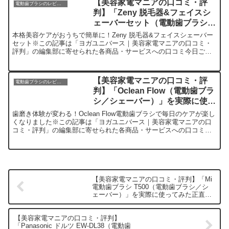
【美容家電マニアの口コミ・評
電動歯ブラシのレビュー
判】「Zeny 脱毛器&フェイスシ
ェーバーセット（電動歯ブラシ／
シェーバー）」を実際に使ってみ
本格美容ケアがおうちで簡単に！Zeny 脱毛器&フェイスシェーバー
た正直感想
セット※この記事は「ヨガユニバース｜美容家電マニアの口コミ・
評判」の編集部に寄せられた各商品・サービスへの口コミ今日ご紹
介するのは「Zeny 脱毛器&フェイスシェーバーセット...
【美容家電マニアの口コミ・評
電動歯ブラシのレビュー
判】「Oclean Flow（電動歯ブラ
シ／シェーバー）」を実際に使っ
てみた正直感想
歯磨き体験が変わる！Oclean Flow電動歯ブラシで毎日のケアが楽し
くなりました※この記事は「ヨガユニバース｜美容家電マニアの口
コミ・評判」の編集部に寄せられた各商品・サービスへの口コミ今
日、編集部が紹介したいのが「Oclean Flo...
【美容家電マニアの口コミ・評判】「Mi
電動歯ブラシ T500（電動歯ブラシ／シ
ェーバー）」を実際に使ってみた正直感
想
【美容家電マニアの口コミ・評判】
「Panasonic ドルツ EW-DL38（電動歯