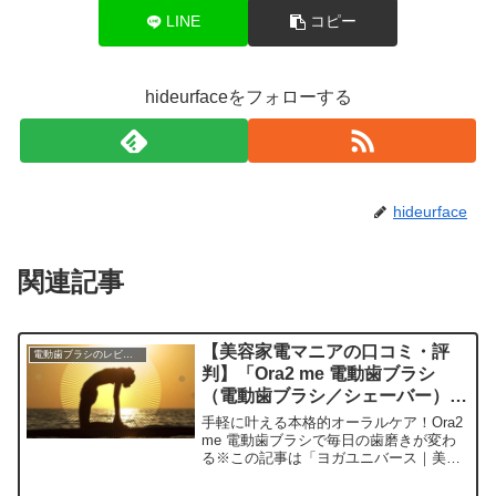
LINE
コピー
hideurfaceをフォローする
hideurface
関連記事
【美容家電マニアの口コミ・評
電動歯ブラシのレビュー
判】「Ora2 me 電動歯ブラシ
（電動歯ブラシ／シェーバー）」
を実際に使ってみた正直感想
手軽に叶える本格的オーラルケア！Ora2
me 電動歯ブラシで毎日の歯磨きが変わ
る※この記事は「ヨガユニバース｜美容
家電マニアの口コミ・評判」の編集部に
寄せられた各商品・サービスへの口コミ