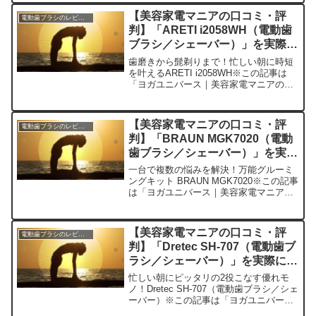
今日、編集部が紹介したいのが「Ora2
【美容家電マニアの口コミ・評
電動歯ブラシのレビュー
me 電動歯...
判】「ARETI i2058WH（電動歯
ブラシ／シェーバー）」を実際に
使ってみた正直感想
歯磨きから髭剃りまで！忙しい朝に時短
を叶えるARETI i2058WH※この記事は
「ヨガユニバース｜美容家電マニアの口
コミ・評判」の編集部に寄せられた各商
品・サービスへの口コミ今日、編集部が
紹介したいのが「ARETI i2058WH」で
【美容家電マニアの口コミ・評
電動歯ブラシのレビュー
す。...
判】「BRAUN MGK7020（電動
歯ブラシ／シェーバー）」を実際
に使ってみた正直感想
一台で複数の悩みを解決！万能グルーミ
ングキット BRAUN MGK7020※この記事
は「ヨガユニバース｜美容家電マニアの
口コミ・評判」の編集部に寄せられた各
商品・サービスへの口コミです。今日、
私が紹介したいのは「BRAUN
【美容家電マニアの口コミ・評
電動歯ブラシのレビュー
MGK7020」...
判】「Dretec SH-707（電動歯ブ
ラシ／シェーバー）」を実際に使
ってみた正直感想
忙しい朝にピッタリの2役こなす優れモ
ノ！Dretec SH-707（電動歯ブラシ／シェ
ーバー）※この記事は「ヨガユニバース
｜美容家電マニアの口コミ・評判」の編