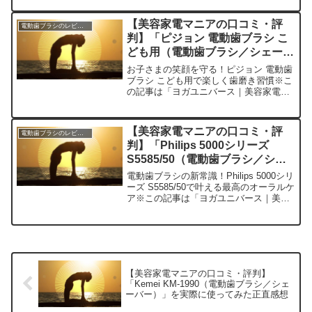
集部に寄せられた各商品・サービスへの
口コミ皆さん、おはようございます！今
【美容家電マニアの口コミ・評
電動歯ブラシのレビュー
日は私が最...
判】「ピジョン 電動歯ブラシ こ
ども用（電動歯ブラシ／シェーバ
ー）」を実際に使ってみた正直感
お子さまの笑顔を守る！ピジョン 電動歯
想
ブラシ こども用で楽しく歯磨き習慣※こ
の記事は「ヨガユニバース｜美容家電マ
ニアの口コミ・評判」の編集部に寄せら
れた各商品・サービスへの口コミ今日、
編集部が紹介したいのが「ピジョン 電動
【美容家電マニアの口コミ・評
電動歯ブラシのレビュー
歯ブラシ こども用...
判】「Philips 5000シリーズ
S5585/50（電動歯ブラシ／シェ
ーバー）」を実際に使ってみた正
電動歯ブラシの新常識！Philips 5000シリ
直感想
ーズ S5585/50で叶える最高のオーラルケ
ア※この記事は「ヨガユニバース｜美容
家電マニアの口コミ・評判」の編集部に
寄せられた各商品・サービスへの口コミ
今日、私が紹介したいのが「Phili...
【美容家電マニアの口コミ・評判】
「Kemei KM-1990（電動歯ブラシ／シェ
ーバー）」を実際に使ってみた正直感想