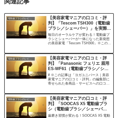
関連記事
【美容家電マニアの口コミ・評
電動歯ブラシのレビュー
判】「Tescom TSH300（電動歯
ブラシ／シェーバー）」を実際に
使ってみた正直感想
毎日のオーラルケアが変わる！電動歯ブ
ラシとシェーバーが一体になった新発想
の美容家電「Tescom TSH300」※この記
事は「ヨガユニバース｜美容家電マニア
の口コミ・評判」の編集部に寄せられた
各商品・サービスへの口コミ今日、編集
【美容家電マニアの口コミ・評
電動歯ブラシのレビュー
部が紹介した...
判】「Panasonic フェリエ 眉用
ES-WF61（電動歯ブラシ／シェ
ーバー）」を実際に使ってみた正
# ※この記事は「ヨガユニバース｜美容
直感想
家電マニアの口コミ・評判」の編集部に
寄せられた各商品・サービスへの口コミ
眉毛のお手入れが劇的に変わる！
Panasonic フェリエ 眉用 ES-WF61今
日、編集部が紹介したいのが
【美容家電マニアの口コミ・評
電動歯ブラシのレビュー
「Panasonic ...
判】「SOOCAS X5 電動歯ブラ
シ（電動歯ブラシ／シェーバ
ー）」を実際に使ってみた正直感
歯磨き習慣が変わる！SOOCAS X5 電動