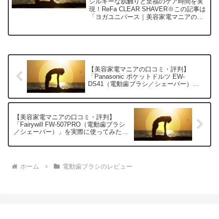
シルキーな肌触りと至福のケア時間を実
直感想
現！ReFa CLEAR SHAVER※この記事は
「ヨガユニバース｜美容家電マニアの口
コミ・評判」の編集部に寄せられた各商
品・サービスへの口コミ今日、編集部が
紹介したいのが「ReFa CLEAR SHAV...
【美容家電マニアの口コミ・評判】
「Panasonic ポケットドルツ EW-
DS41（電動歯ブラシ／シェーバー）」
を実際に使ってみた正直感想
【美容家電マニアの口コミ・評判】
「Fairywill FW-507PRO（電動歯ブラシ
／シェーバー）」を実際に使ってみた正
直感想
ホーム
電動歯ブラシのレビュー