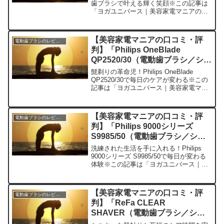
想
歯ブラシで叶える輝く笑顔※この記事は
「ヨガユニバース｜美容家電マニアの口
コミ・評判」の編集部に寄せられた各商
品・サービスへの口コミ今日、編集部が
紹介したいのが「SOOCAS X5 電動歯ブ
【美容家電マニアの口コミ・評
電動歯ブラシのレビュー
ラシ」で...
判】「Philips OneBlade
QP2520/30（電動歯ブラシ／シェ
ーバー）」を実際に使ってみた正
髭剃りの革命児！Philips OneBlade
直感想
QP2520/30で毎日のケアが変わる※この
記事は「ヨガユニバース｜美容家電マニ
アの口コミ・評判」の編集部に寄せられ
た各商品・サービスへの口コミ今日、編
集部が紹介したいのが「Philips ...
【美容家電マニアの口コミ・評
電動歯ブラシのレビュー
判】「Philips 9000シリーズ
S9985/50（電動歯ブラシ／シェ
ーバー）」を実際に使ってみた正
洗練された生活を手に入れる！Philips
直感想
9000シリーズ S9985/50で毎日が変わる
体験※この記事は「ヨガユニバース｜美
容家電マニアの口コミ・評判」の編集部
に寄せられた各商品・サービスへの口コ
ミ今日、私がご紹介したいのが「Phili...
【美容家電マニアの口コミ・評
電動歯ブラシのレビュー
判】「ReFa CLEAR
SHAVER（電動歯ブラシ／シェ
ーバー）」を実際に使ってみた正