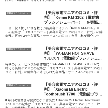
するのは、私の朝の身だしなみルーティンを一...
【美容家電マニアの口コミ・評
電動歯ブラシのレビュー
判】「Kemei KM-1102（電動歯
ブラシ／シェーバー）」を実際に
使ってみた正直感想
一台二役！忙しい朝を救う万能美容アイテム「Kemei KM-1102」※
この記事は「ヨガユニバース｜美容家電マニアの口コミ・評判」の編
集部に寄せられた各商品・サービスへの口コミ今日、私が紹介したい
のが「Kemei KM-1102」です。この...
【美容家電マニアの口コミ・評
電動歯ブラシのレビュー
判】「YA-MAN HOT SHAVE
YJEC0N（電動歯ブラシ／シェー
バー）」を実際に使ってみた正直
毎朝のシェービングが新体験に！YA-MAN HOT SHAVE YJEC0Nで
感想
叶える美肌ケア※この記事は「ヨガユニバース｜美容家電マニアの口
コミ・評判」の編集部に寄せられた各商品・サービスへの口コミ今
日、編集部が紹介したいのが「YA-MAN...
【美容家電マニアの口コミ・評
電動歯ブラシのレビュー
判】「Xiaomi Mi Electric
Toothbrush T700（電動歯ブラシ
／シェーバー）」を実際に使って
# 毎日の歯磨きが贅沢なケア習慣に！Xiaomi Mi Electric Toothbrush
みた正直感想
T700※この記事は「ヨガユニバース｜美容家電マニアの口コミ・評
判」の編集部に寄せられた各商品・サービスへの口コミ皆さん、こん