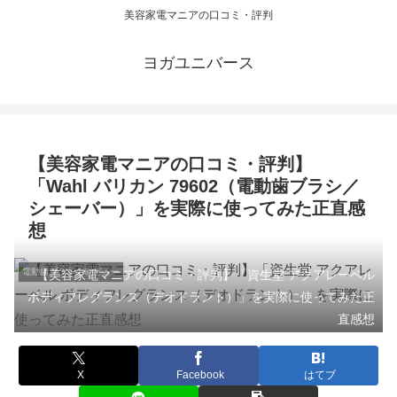
美容家電マニアの口コミ・評判
ヨガユニバース
【美容家電マニアの口コミ・評判】
「Wahl バリカン 79602（電動歯ブラシ／
シェーバー）」を実際に使ってみた正直感
想
電動歯ブラシのレビュー
【美容家電マニアの口コミ・評判】「資生堂 アクアレーベル
ボディフレグランス（デオドラント）」を実際に使ってみた正
直感想
X
Facebook
はてブ