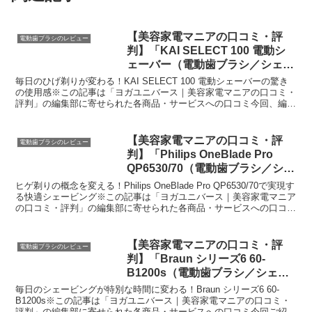
【美容家電マニアの口コミ・評
電動歯ブラシのレビュー
判】「KAI SELECT 100 電動シ
ェーバー（電動歯ブラシ／シェー
バー）」を実際に使ってみた正直
毎日のひげ剃りが変わる！KAI SELECT 100 電動シェーバーの驚き
感想
の使用感※この記事は「ヨガユニバース｜美容家電マニアの口コミ・
評判」の編集部に寄せられた各商品・サービスへの口コミ今回、編集
部が紹介したいのが「KAI SELECT ...
【美容家電マニアの口コミ・評
電動歯ブラシのレビュー
判】「Philips OneBlade Pro
QP6530/70（電動歯ブラシ／シェ
ーバー）」を実際に使ってみた正
ヒゲ剃りの概念を変える！Philips OneBlade Pro QP6530/70で実現す
直感想
る快適シェービング※この記事は「ヨガユニバース｜美容家電マニア
の口コミ・評判」の編集部に寄せられた各商品・サービスへの口コミ
今日、編集部が紹介したい...
【美容家電マニアの口コミ・評
電動歯ブラシのレビュー
判】「Braun シリーズ6 60-
B1200s（電動歯ブラシ／シェー
バー）」を実際に使ってみた正直
毎日のシェービングが特別な時間に変わる！Braun シリーズ6 60-
感想
B1200s※この記事は「ヨガユニバース｜美容家電マニアの口コミ・
評判」の編集部に寄せられた各商品・サービスへの口コミ今回ご紹介