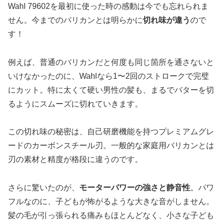
Wahl 79602を最初に使った時の感動は今でも忘れられま
せん。今までのバリカンとは明らかに
切れ味が違う
ので
す！
例えば、普通のバリカンだと何度も同じ箇所を通さないと
いけなかったのに、Wahlなら1〜2回のストロークで完璧
にカット。特に太くて硬い男性の髪も、まるでバターを切
るようにスムーズに切れていきます。
この切れ味の秘密は、自己研磨機能を持つプレミアムグレ
ードのカーボンスチール刃。一般的な家庭用バリカンとは
刃の素材と精度が格段に違うのです。
さらに驚いたのが、
モーターパワーの強さと静音性
。パワ
フルなのに、子どもが怖がるような大きな音がしません。
髪の毛が引っ張られる痛みもほとんどなく、小さな子ども