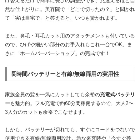
け替えるだけで簡単に長さの調整ができ、見違えるほど自
然な仕上がりに。美容院で「どこで切ったの？」と聞かれ
て「実は自宅で」と答えると、いつも驚かれます。
また、鼻毛・耳毛カット用のアタッチメントも付いている
ので、ひげや細かい部分のお手入れもこれ一台でOK。ま
さに「ホームバーバーショップ」の完成です！
長時間バッテリーと有線/無線両用の実用性
家族全員の髪を一気にカットしても余裕の
充電式バッテリ
ー
も魅力的。フル充電で約60分間稼働するので、大人2〜
3人分のカットも余裕でこなせます。
しかも、バッテリーが切れても、すぐにコードをつないで
使用できる有線/無線両用設計。急な来客時や「今すぐ整