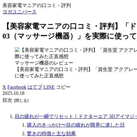
美容家電マニアの口コミ・評判
ヨガユニバース
【美容家電マニアの口コミ・評判】「ドクタ
03（マッサージ機器）」を実際に使っ
マッサージ機器のレビュー
【美容家電マニアの口コミ・評判】「資生堂 アクアレ
に使ってみた正直感想
X
Facebook
はてブ
LINE
コピー
2025.10.18
目次
目の疲れが一瞬でリセット！ドクターエア 3DアイマジックS
購入のきっかけ〜目の疲れが限界に達した日
驚きの特徴と主な効果