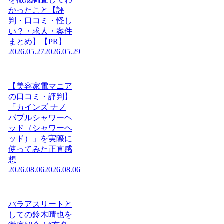
かったこと【評
判・口コミ・怪し
い？・求人・案件
まとめ】【PR】
2026.05.27
2026.05.29
【美容家電マニア
の口コミ・評判】
「カインズ ナノ
バブルシャワーヘ
ッド（シャワーヘ
ッド）」を実際に
使ってみた正直感
想
2026.08.06
2026.08.06
パラアスリートと
しての鈴木晴也を