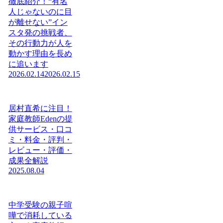
徹底紹介！“有名
人じゃないのに目
が離せない”イン
スタ発の挑戦者、
その行動力が人を
動かす理由を長め
に追います
2026.02.14
2026.02.15
居村直希に注目！
家庭教師Edenの提
供サービス・口コ
ミ・料金・評判・
レビュー・評価・
成果全解説
2025.08.04
中学受験の親子喧
嘩で消耗している