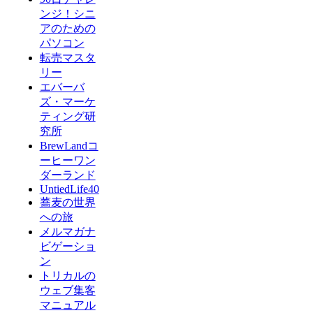
ンジ！シニ
アのための
パソコン
転売マスタ
リー
エバーバ
ズ・マーケ
ティング研
究所
BrewLandコ
ーヒーワン
ダーランド
UntiedLife40
蕎麦の世界
への旅
メルマガナ
ビゲーショ
ン
トリカルの
ウェブ集客
マニュアル