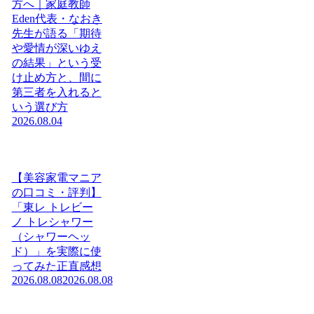
方へ｜家庭教師
Eden代表・なおき
先生が語る「期待
や愛情が深いゆえ
の結果」という受
け止め方と、間に
第三者を入れると
いう選び方
2026.08.04
【美容家電マニア
の口コミ・評判】
「東レ トレビー
ノ トレシャワー
（シャワーヘッ
ド）」を実際に使
ってみた正直感想
2026.08.08
2026.08.08