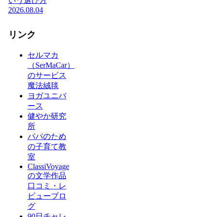
いう選び方
2026.08.04
リンク
セルマカ
（SerMaCar）
のサービス
魔法絨毯
ヨガユニバ
ース
健やか研究
所
パパのため
の子育て教
室
ClassiVoyage
の文学作品
口コミ・レ
ビューブロ
グ
90日チャレ