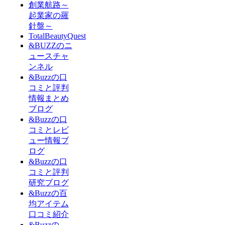
創業航路～
起業家の羅
針盤～
TotalBeautyQuest
&BUZZのニ
ュースチャ
ンネル
&Buzzの口
コミと評判
情報まとめ
ブログ
&Buzzの口
コミとレビ
ュー情報ブ
ログ
&Buzzの口
コミと評判
研究ブログ
&Buzzの百
均アイテム
口コミ紹介
&Buzzの