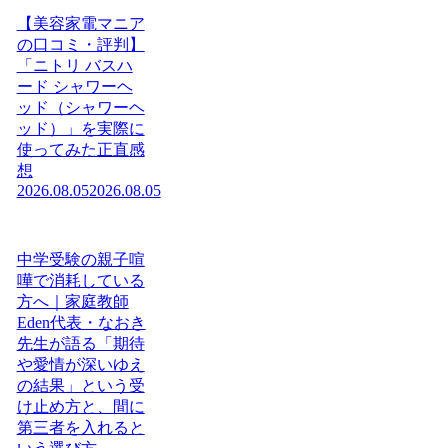
【美容家電マニア
の口コミ・評判】
「ニトリ バスハ
ード シャワーヘ
ッド（シャワーヘ
ッド）」を実際に
使ってみた正直感
想
2026.08.05
2026.08.05
中学受験の親子喧
嘩で消耗している
方へ｜家庭教師
Eden代表・なおき
先生が語る「期待
や愛情が深いゆえ
の結果」という受
け止め方と、間に
第三者を入れると