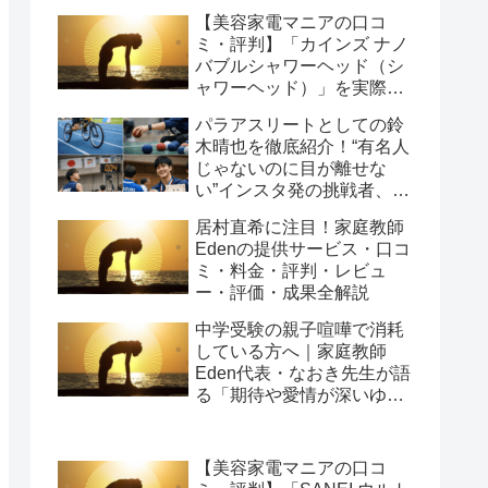
【美容家電マニアの口コ
ミ・評判】「カインズ ナノ
バブルシャワーヘッド（シ
ャワーヘッド）」を実際に
使ってみた正直感想
パラアスリートとしての鈴
木晴也を徹底紹介！“有名人
じゃないのに目が離せな
い”インスタ発の挑戦者、そ
の行動力が人を動かす理由
居村直希に注目！家庭教師
を長めに追います
Edenの提供サービス・口コ
ミ・料金・評判・レビュ
ー・評価・成果全解説
中学受験の親子喧嘩で消耗
している方へ｜家庭教師
Eden代表・なおき先生が語
る「期待や愛情が深いゆえ
の結果」という受け止め方
と、間に第三者を入れると
いう選び方
【美容家電マニアの口コ