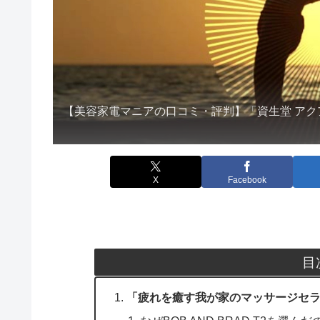
【美容家電マニアの口コミ・評判】「資生堂 アク
X
Facebook
目
「疲れを癒す我が家のマッサージセラピス