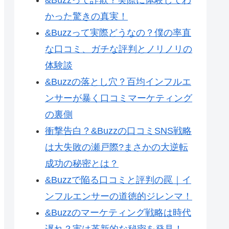
かった驚きの真実！
&Buzzって実際どうなの？僕の率直
な口コミ、ガチな評判とノリノリの
体験談
&Buzzの落とし穴？百均インフルエ
ンサーが暴く口コミマーケティング
の裏側
衝撃告白？&Buzzの口コミSNS戦略
は大失敗の瀬戸際?まさかの大逆転
成功の秘密とは？
&Buzzで陥る口コミと評判の罠｜イ
ンフルエンサーの道徳的ジレンマ！
&Buzzのマーケティング戦略は時代
遅れ？実は革新的な秘密を発見！