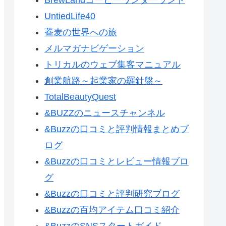
UntiedLife40
蕎麦の世界への旅
メルマガナビゲーション
トリカルのウェブ集客マニュアル
創業航路～起業家の羅針盤～
TotalBeautyQuest
&BUZZのニュースチャンネル
&Buzzの口コミと評判情報まとめブ
ログ
&Buzzの口コミとレビュー情報ブロ
グ
&Buzzの口コミと評判研究ブログ
&Buzzの百均アイテム口コミ紹介
&BuzzのSNSスタートガイド