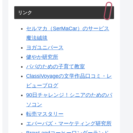
リンク
セルマカ（SerMaCar）のサービス
魔法絨毯
ヨガユニバース
健やか研究所
パパのための子育て教室
ClassiVoyageの文学作品口コミ・レ
ビューブログ
90日チャレンジ！シニアのためのパ
ソコン
転売マスタリー
エバーバズ・マーケティング研究所
BrewLandコーヒーワンダーランド