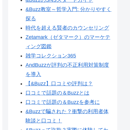
&Buzz教室～哲学入門: 分かりやすく
探る
時代を超える賢者のカウンセリング
Zetamark（ゼタマーク）のマーケテ
ィング図鑑
雑学コレクション365
AndBuzzが評判の不正利用対策制度
を導入
【&Buzz】口コミや評判は？
口コミで話題の＆Buzzとは
口コミで話題の＆Buzzを参考に
&Buzzで騙された？衝撃の利用者体
験談と口コミ！
&Buzzって詐欺？実際に体験してわ