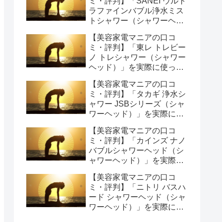
ミ・評判】「SANEI ウルト
ラファインバブル浄水ミス
トシャワー（シャワーヘッ
ド）」を実際に使ってみた
【美容家電マニアの口コ
正直感想
ミ・評判】「東レ トレビー
ノ トレシャワー（シャワー
ヘッド）」を実際に使って
みた正直感想
【美容家電マニアの口コ
ミ・評判】「タカギ 浄水シ
ャワー JSBシリーズ（シャ
ワーヘッド）」を実際に使
ってみた正直感想
【美容家電マニアの口コ
ミ・評判】「カインズ ナノ
バブルシャワーヘッド（シ
ャワーヘッド）」を実際に
使ってみた正直感想
【美容家電マニアの口コ
ミ・評判】「ニトリ バスハ
ード シャワーヘッド（シャ
ワーヘッド）」を実際に使
ってみた正直感想