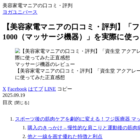
美容家電マニアの口コミ・評判
ヨガユニバース
【美容家電マニアの口コミ・評判】「フジ
1000（マッサージ機器）」を実際に使
マッサージ機器のレビュー
【美容家電マニアの口コミ・評判】「資生堂 アクアレ
に使ってみた正直感想
X
Facebook
はてブ
LINE
コピー
2025.09.19
目次
スポーツ後の筋肉ケアを劇的に変える！フジ医療器 マッスル
購入のきっかけ – 慢性的な肩こりと運動後の筋肉
他と一線を画す優れた特徴と利点