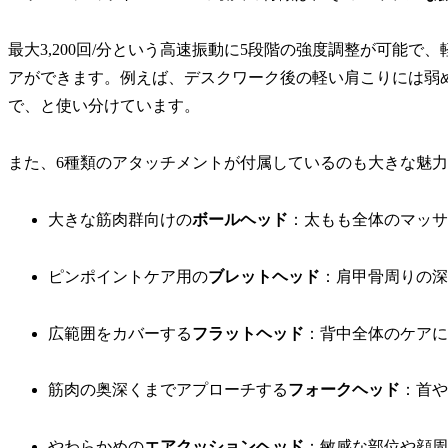
最大3,200回/分という高速振動に5段階の強度調整が可能
アができます。例えば、デスクワーク後の軽い肩こりには弱
で、と使い分けています。
また、6種類のアタッチメントが付属しているのも大きな魅
大きな筋肉群向けの
ボールヘッド
：太もも全体のマッサ
ピンポイントケア用の
ブレットヘッド
：肩甲骨周りの深
広範囲をカバーする
フラットヘッド
：背中全体のケアに
筋肉の奥深くまでアプローチする
フォークヘッド
：首や
やわらかめの
エアクッションヘッド
：敏感な部位や顔周