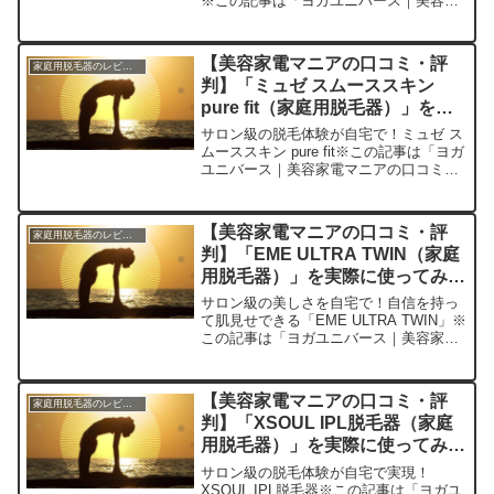
※この記事は「ヨガユニバース｜美容家
電マニアの口コミ・評判」の編集部に寄
せられた各商品・サービスへの口コミ今
日、編集部が紹介したいのが
【美容家電マニアの口コミ・評
家庭用脱毛器のレビュー
「COSBEAUTY C...
判】「ミュゼ スムーススキン
pure fit（家庭用脱毛器）」を実
際に使ってみた正直感想
サロン級の脱毛体験が自宅で！ミュゼ ス
ムーススキン pure fit※この記事は「ヨガ
ユニバース｜美容家電マニアの口コミ・
評判」の編集部に寄せられた各商品・サ
ービスへの口コミ今日、編集部が紹介し
たいのが「ミュゼ スムーススキン pure
【美容家電マニアの口コミ・評
家庭用脱毛器のレビュー
f...
判】「EME ULTRA TWIN（家庭
用脱毛器）」を実際に使ってみた
正直感想
サロン級の美しさを自宅で！自信を持っ
て肌見せできる「EME ULTRA TWIN」※
この記事は「ヨガユニバース｜美容家電
マニアの口コミ・評判」の編集部に寄せ
られた各商品・サービスへの口コミ今
日、編集部が紹介したいのが「EME
【美容家電マニアの口コミ・評
家庭用脱毛器のレビュー
ULTRA T...
判】「XSOUL IPL脱毛器（家庭
用脱毛器）」を実際に使ってみた
正直感想
サロン級の脱毛体験が自宅で実現！
XSOUL IPL脱毛器※この記事は「ヨガユ