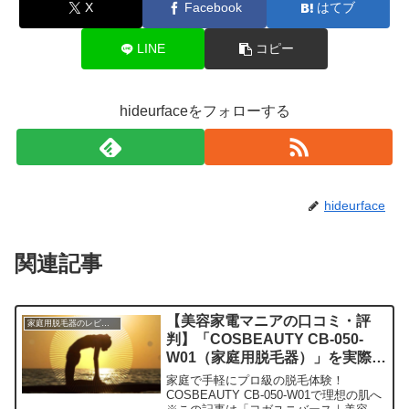
X
Facebook
はてブ
LINE
コピー
hideurfaceをフォローする
hideurface
関連記事
【美容家電マニアの口コミ・評
家庭用脱毛器のレビュー
判】「COSBEAUTY CB-050-
W01（家庭用脱毛器）」を実際に
使ってみた正直感想
家庭で手軽にプロ級の脱毛体験！
COSBEAUTY CB-050-W01で理想の肌へ