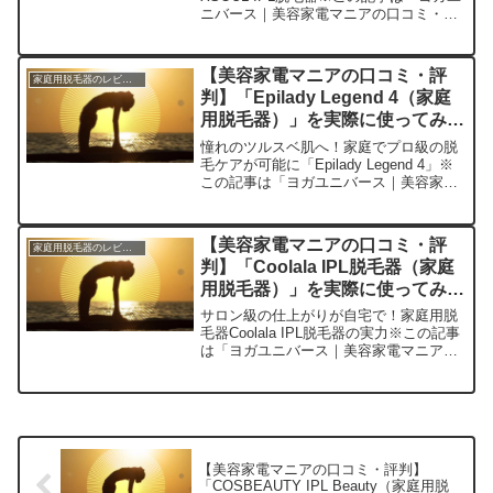
ニバース｜美容家電マニアの口コミ・評
判」の編集部に寄せられた各商品・サー
ビスへの口コミ今日ご紹介するのは
「XSOUL IPL脱毛器」です。この家庭用
【美容家電マニアの口コミ・評
家庭用脱毛器のレビュー
脱毛器は、美容サ...
判】「Epilady Legend 4（家庭
用脱毛器）」を実際に使ってみた
正直感想
憧れのツルスベ肌へ！家庭でプロ級の脱
毛ケアが可能に「Epilady Legend 4」※
この記事は「ヨガユニバース｜美容家電
マニアの口コミ・評判」の編集部に寄せ
られた各商品・サービスへの口コミで
す。今日、編集部が紹介したいのが
【美容家電マニアの口コミ・評
家庭用脱毛器のレビュー
「Epilad...
判】「Coolala IPL脱毛器（家庭
用脱毛器）」を実際に使ってみた
正直感想
サロン級の仕上がりが自宅で！家庭用脱
毛器Coolala IPL脱毛器の実力※この記事
は「ヨガユニバース｜美容家電マニアの
口コミ・評判」の編集部に寄せられた各
商品・サービスへの口コミ今日、編集部
が紹介したいのが「Coolala IPL脱毛
器」...
【美容家電マニアの口コミ・評判】
「COSBEAUTY IPL Beauty（家庭用脱