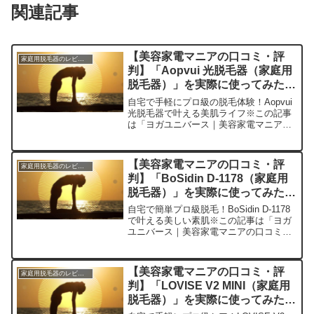
関連記事
【美容家電マニアの口コミ・評
家庭用脱毛器のレビュー
判】「Aopvui 光脱毛器（家庭用
脱毛器）」を実際に使ってみた正
直感想
自宅で手軽にプロ級の脱毛体験！Aopvui
光脱毛器で叶える美肌ライフ※この記事
は「ヨガユニバース｜美容家電マニアの
口コミ・評判」の編集部に寄せられた各
商品・サービスへの口コミ今日、編集部
が紹介したいのが「Aopvui 光脱毛器」で
【美容家電マニアの口コミ・評
家庭用脱毛器のレビュー
す。この...
判】「BoSidin D-1178（家庭用
脱毛器）」を実際に使ってみた正
直感想
自宅で簡単プロ級脱毛！BoSidin D-1178
で叶える美しい素肌※この記事は「ヨガ
ユニバース｜美容家電マニアの口コミ・
評判」の編集部に寄せられた各商品・サ
ービスへの口コミ今日は、私の美容ルー
ティンを大きく変えてくれた家庭用脱毛
【美容家電マニアの口コミ・評
家庭用脱毛器のレビュー
器「BoS...
判】「LOVISE V2 MINI（家庭用
脱毛器）」を実際に使ってみた正
直感想