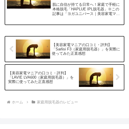
正直感想
肌に自信が持てる日常へ！家庭で手軽に
本格脱毛「HAPLUE IPL脱毛器」※この
記事は「ヨガユニバース｜美容家電マニ
アの口コミ・評判」の編集部に寄せられ
た各商品・サービスへの口コミ今日、編
集部が紹介したいのが「HAPLUE IPL脱
毛器」で...
【美容家電マニアの口コミ・評判】
「Sarlisi F3（家庭用脱毛器）」を実際に
使ってみた正直感想
【美容家電マニアの口コミ・評判】
「LAVIE LVA600（家庭用脱毛器）」を
実際に使ってみた正直感想
ホーム
家庭用脱毛器のレビュー