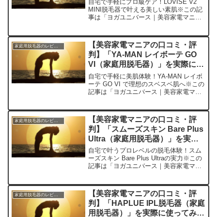
自宅で手軽にプロ級ケア！LOVISE V2
MINI脱毛器で叶える美しい素肌※この記
事は「ヨガユニバース｜美容家電マニア
の口コミ・評判」の編集部に寄せられた
各商品・サービスへの口コミ今日、編集
部が紹介したいのが「LOVISE V2
【美容家電マニアの口コミ・評
家庭用脱毛器のレビュー
MINI...
判】「YA-MAN レイボーテ GO
VI（家庭用脱毛器）」を実際に使
ってみた正直感想
自宅で手軽に美肌体験！YA-MAN レイボ
ーテ GO VI で理想のスベスベ肌へ※この
記事は「ヨガユニバース｜美容家電マニ
アの口コミ・評判」の編集部に寄せられ
た各商品・サービスへの口コミ今日、編
集部が紹介したいのが「YA-MAN レイボ
【美容家電マニアの口コミ・評
家庭用脱毛器のレビュー
ーテ...
判】「スムーズスキン Bare Plus
Ultra（家庭用脱毛器）」を実際
に使ってみた正直感想
自宅で叶うプロレベルの脱毛体験！スム
ーズスキン Bare Plus Ultraの実力※この
記事は「ヨガユニバース｜美容家電マニ
アの口コミ・評判」の編集部に寄せられ
た各商品・サービスへの口コミ今日、編
集部が紹介したいのが「スムーズスキン
【美容家電マニアの口コミ・評
家庭用脱毛器のレビュー
Ba...
判】「HAPLUE IPL脱毛器（家庭
用脱毛器）」を実際に使ってみた