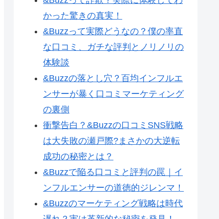
かった驚きの真実！
&Buzzって実際どうなの？僕の率直
な口コミ、ガチな評判とノリノリの
体験談
&Buzzの落とし穴？百均インフルエ
ンサーが暴く口コミマーケティング
の裏側
衝撃告白？&Buzzの口コミSNS戦略
は大失敗の瀬戸際?まさかの大逆転
成功の秘密とは？
&Buzzで陥る口コミと評判の罠｜イ
ンフルエンサーの道徳的ジレンマ！
&Buzzのマーケティング戦略は時代
遅れ？実は革新的な秘密を発見！