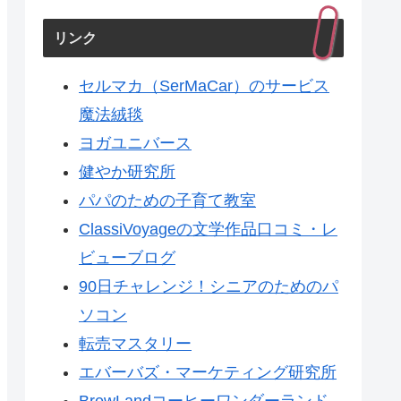
と、間に第三者を入れると
いう選び方
リンク
セルマカ（SerMaCar）のサービス
魔法絨毯
ヨガユニバース
健やか研究所
パパのための子育て教室
ClassiVoyageの文学作品口コミ・レ
ビューブログ
90日チャレンジ！シニアのためのパ
ソコン
転売マスタリー
エバーバズ・マーケティング研究所
BrewLandコーヒーワンダーランド