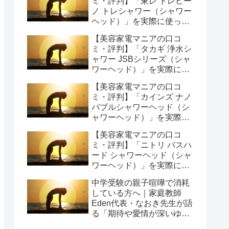
ミ・評判】「東レ トレビー
ノ トレシャワー（シャワー
ヘッド）」を実際に使って
みた正直感想
【美容家電マニアの口コ
ミ・評判】「タカギ 浄水シ
ャワー JSBシリーズ（シャ
ワーヘッド）」を実際に使
ってみた正直感想
【美容家電マニアの口コ
ミ・評判】「カインズ ナノ
バブルシャワーヘッド（シ
ャワーヘッド）」を実際に
使ってみた正直感想
【美容家電マニアの口コ
ミ・評判】「ニトリ バスハ
ード シャワーヘッド（シャ
ワーヘッド）」を実際に使
ってみた正直感想
中学受験の親子喧嘩で消耗
している方へ｜家庭教師
Eden代表・なおき先生が語
る「期待や愛情が深いゆえ
の結果」という受け止め方