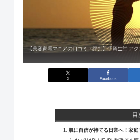
【美容家電マニアの口コミ・評判】「資生堂 アク
X
Facebook
目
肌に自信が持てる日常へ！家庭で