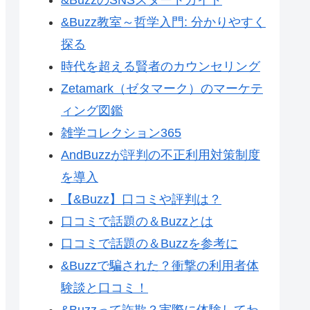
&Buzz教室～哲学入門: 分かりやすく
探る
時代を超える賢者のカウンセリング
Zetamark（ゼタマーク）のマーケテ
ィング図鑑
雑学コレクション365
AndBuzzが評判の不正利用対策制度
を導入
【&Buzz】口コミや評判は？
口コミで話題の＆Buzzとは
口コミで話題の＆Buzzを参考に
&Buzzで騙された？衝撃の利用者体
験談と口コミ！
&Buzzって詐欺？実際に体験してわ