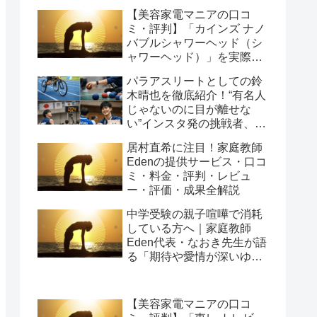
【美容家電マニアの口コ
ミ・評判】「カインズ ナノ
バブルシャワーヘッド（シ
ャワーヘッド）」を実際に
使ってみた正直感想
パラアスリートとしての鈴
木晴也を徹底紹介！“有名人
じゃないのに目が離せな
い”インスタ発の挑戦者、そ
の行動力が人を動かす理由
居村直希に注目！家庭教師
を長めに追います
Edenの提供サービス・口コ
ミ・料金・評判・レビュ
ー・評価・成果全解説
中学受験の親子喧嘩で消耗
している方へ｜家庭教師
Eden代表・なおき先生が語
る「期待や愛情が深いゆえ
の結果」という受け止め方
と、間に第三者を入れると
いう選び方
【美容家電マニアの口コ