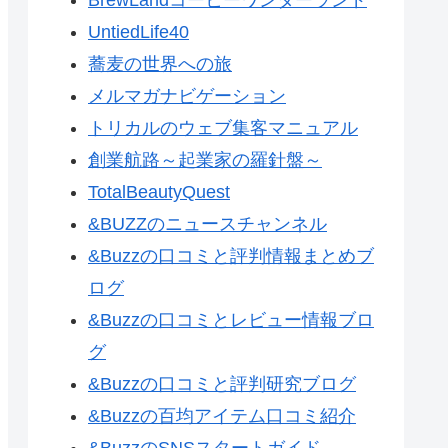
UntiedLife40
蕎麦の世界への旅
メルマガナビゲーション
トリカルのウェブ集客マニュアル
創業航路～起業家の羅針盤～
TotalBeautyQuest
&BUZZのニュースチャンネル
&Buzzの口コミと評判情報まとめブ
ログ
&Buzzの口コミとレビュー情報ブロ
グ
&Buzzの口コミと評判研究ブログ
&Buzzの百均アイテム口コミ紹介
&BuzzのSNSスタートガイド