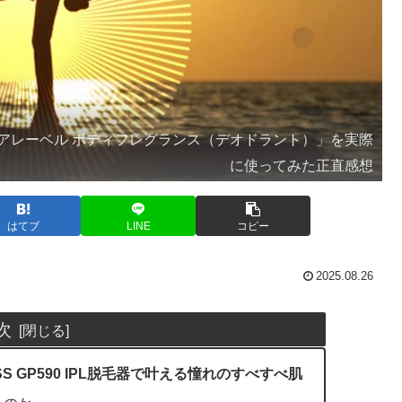
アレーベル ボディフレグランス（デオドラント）」を実際
に使ってみた正直感想
はてブ
LINE
コピー
2025.08.26
次
 GP590 IPL脱毛器で叶える憧れのすべすべ肌