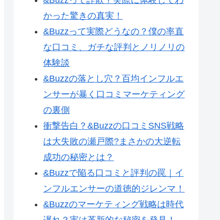
かった驚きの真実！
&Buzzって実際どうなの？僕の率直
な口コミ、ガチな評判とノリノリの
体験談
&Buzzの落とし穴？百均インフルエ
ンサーが暴く口コミマーケティング
の裏側
衝撃告白？&Buzzの口コミSNS戦略
は大失敗の瀬戸際?まさかの大逆転
成功の秘密とは？
&Buzzで陥る口コミと評判の罠｜イ
ンフルエンサーの道徳的ジレンマ！
&Buzzのマーケティング戦略は時代
遅れ？実は革新的な秘密を発見！