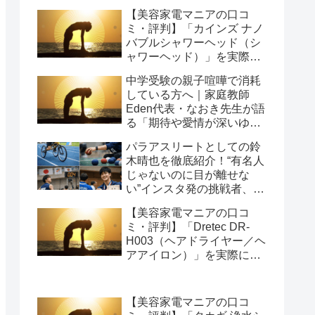
【美容家電マニアの口コ
ミ・評判】「カインズ ナノ
バブルシャワーヘッド（シ
ャワーヘッド）」を実際に
使ってみた正直感想
中学受験の親子喧嘩で消耗
している方へ｜家庭教師
Eden代表・なおき先生が語
る「期待や愛情が深いゆえ
の結果」という受け止め方
パラアスリートとしての鈴
と、間に第三者を入れると
木晴也を徹底紹介！“有名人
いう選び方
じゃないのに目が離せな
い”インスタ発の挑戦者、そ
の行動力が人を動かす理由
【美容家電マニアの口コ
を長めに追います
ミ・評判】「Dretec DR-
H003（ヘアドライヤー／ヘ
アアイロン）」を実際に使
ってみた正直感想
【美容家電マニアの口コ