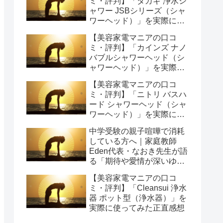
ミ・評判】「タカギ 浄水シ
ャワー JSBシリーズ（シャ
ワーヘッド）」を実際に使
ってみた正直感想
【美容家電マニアの口コ
ミ・評判】「カインズ ナノ
バブルシャワーヘッド（シ
ャワーヘッド）」を実際に
使ってみた正直感想
【美容家電マニアの口コ
ミ・評判】「ニトリ バスハ
ード シャワーヘッド（シャ
ワーヘッド）」を実際に使
ってみた正直感想
中学受験の親子喧嘩で消耗
している方へ｜家庭教師
Eden代表・なおき先生が語
る「期待や愛情が深いゆえ
の結果」という受け止め方
【美容家電マニアの口コ
と、間に第三者を入れると
ミ・評判】「Cleansui 浄水
いう選び方
器 ポット型（浄水器）」を
実際に使ってみた正直感想