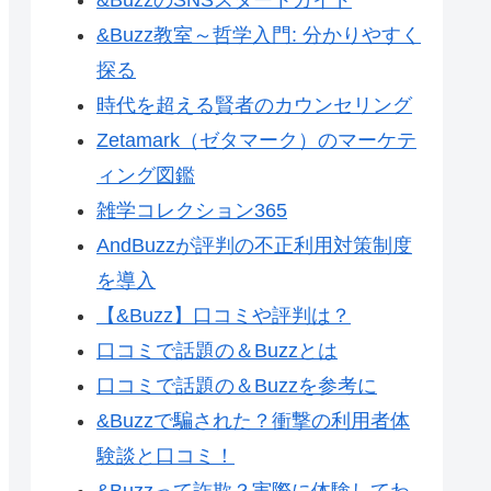
&Buzz教室～哲学入門: 分かりやすく
探る
時代を超える賢者のカウンセリング
Zetamark（ゼタマーク）のマーケテ
ィング図鑑
雑学コレクション365
AndBuzzが評判の不正利用対策制度
を導入
【&Buzz】口コミや評判は？
口コミで話題の＆Buzzとは
口コミで話題の＆Buzzを参考に
&Buzzで騙された？衝撃の利用者体
験談と口コミ！
&Buzzって詐欺？実際に体験してわ