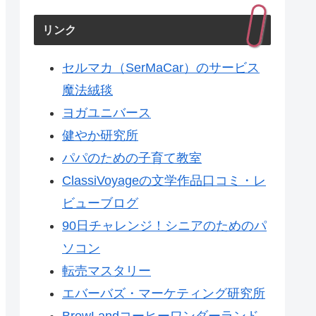
リンク
セルマカ（SerMaCar）のサービス
魔法絨毯
ヨガユニバース
健やか研究所
パパのための子育て教室
ClassiVoyageの文学作品口コミ・レ
ビューブログ
90日チャレンジ！シニアのためのパ
ソコン
転売マスタリー
エバーバズ・マーケティング研究所
BrewLandコーヒーワンダーランド