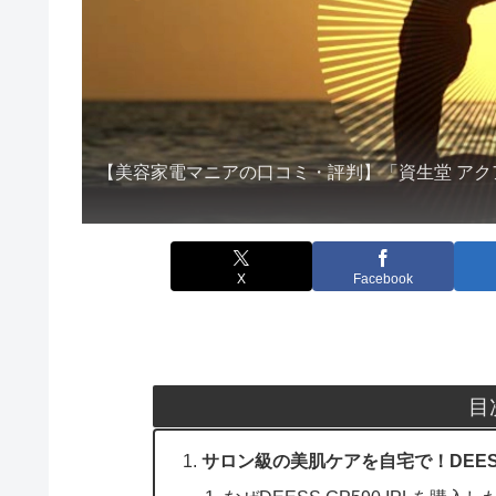
【美容家電マニアの口コミ・評判】「資生堂 アク
X
Facebook
目
サロン級の美肌ケアを自宅で！DEESS