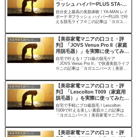
ラッシュ ハイパーPLUS STA-
210P（家庭用脱毛器）」を実際
自分史上最高の美肌体験！YA-MAN レイ
に使ってみた正直感想
ボーテ Rフラッシュ ハイパーPLUS で叶
える脱毛ライフ※この記事は「ヨガユニ
バース｜美容家電マニアの口コミ・評
判」の編集部に寄せられた各商品・サー
ビスへの口コミ今回ご紹介するのは、私
【美容家電マニアの口コミ・評
家庭用脱毛器のレビュー
の脱毛生活を...
判】「JOVS Venus Pro II（家庭
用脱毛器）」を実際に使ってみた
正直感想
自宅で叶える！プロ級の脱毛ケア
「JOVS Venus Pro II」で快適美肌ライフ
※この記事は「ヨガユニバース｜美容家
電マニアの口コミ・評判」の編集部に寄
せられた各商品・サービスへの口コミこ
んにちは！今回は家庭用脱毛器「JOVS
【美容家電マニアの口コミ・評
家庭用脱毛器のレビュー
Venu...
判】「Lescolton T009（家庭用
脱毛器）」を実際に使ってみた正
直感想
自宅で手軽にプロ級脱毛！Lescolton
T009で叶える美しい素肌※この記事は
「ヨガユニバース｜美容家電マニアの口
コミ・評判」の編集部に寄せられた各商
品・サービスへの口コミ今日は家庭用脱
毛器「Lescolton T009」をご紹介しま
【美容家電マニアの口コミ・評
家庭用脱毛器のレビュー
す...