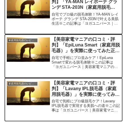
判】「YA-MAN レイボーテ グラ
ンデ STA-203N（家庭用脱毛
器）」を実際に使ってみた正直感
自宅でプロ級の脱毛体験！YA-MAN レイ
想
ボーテ グランデ STA-203Nで叶える美肌
生活※この記事は「ヨガユニバース｜美
容家電マニアの口コミ・評判」の編集部
に寄せられた各商品・サービスへの口コ
ミ今日は私が数ヶ月前に購入して、すっ
【美容家電マニアの口コミ・評
家庭用脱毛器のレビュー
かり生活...
判】「EpiLuna Smart（家庭用脱
毛器）」を実際に使ってみた正直
感想
自宅で手軽にプロ並みケア！EpiLuna
Smartで変わる脱毛体験※この記事は
「ヨガユニバース｜美容家電マニアの口
コミ・評判」の編集部に寄せられた各商
品・サービスへの口コミ今日、編集部が
紹介したいのが「EpiLuna Smart」で
【美容家電マニアの口コミ・評
家庭用脱毛器のレビュー
す。こ...
判】「Lavany IPL脱毛器（家庭
用脱毛器）」を実際に使ってみた
正直感想
自宅で気軽にプロ級脱毛ケア！Lavany
IPL脱毛器で実現する美肌への道※この記
事は「ヨガユニバース｜美容家電マニア
の口コミ・評判」の編集部に寄せられた
各商品・サービスへの口コミ今日、編集
部が紹介したいのが「Lavany IPL脱毛