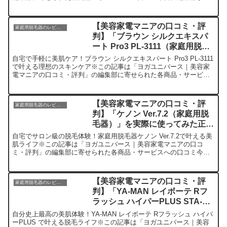
介したいのが「Feeke IPL脱毛器」です。この...
【美容家電マニアの口コミ・評
家庭用脱毛器のレビュー
判】「ブラウン シルクエキスパ
ート Pro3 PL-3111（家庭用脱毛
器）」を実際に使ってみた正直感
自宅で手軽に美肌ケア！ブラウン シルクエキスパート Pro3 PL-3111
想
で叶える理想のスキンケア※この記事は「ヨガユニバース｜美容家
電マニアの口コミ・評判」の編集部に寄せられた各商品・サービス
への口コミ今日は、私の美容ルーティンを劇的に...
【美容家電マニアの口コミ・評
家庭用脱毛器のレビュー
判】「ケノン Ver.7.2（家庭用脱
毛器）」を実際に使ってみた正直
感想
自宅でサロン級の脱毛体験！家庭用脱毛器ケノン Ver.7.2で叶える美
肌ライフ※この記事は「ヨガユニバース｜美容家電マニアの口コ
ミ・評判」の編集部に寄せられた各商品・サービスへの口コミ今
日、編集部が紹介したいのが「ケノン Ver.7.2」で...
【美容家電マニアの口コミ・評
家庭用脱毛器のレビュー
判】「YA-MAN レイボーテ Rフ
ラッシュ ハイパーPLUS STA-
210P（家庭用脱毛器）」を実際
自分史上最高の美肌体験！YA-MAN レイボーテ Rフラッシュ ハイパ
に使ってみた正直感想
ーPLUS で叶える脱毛ライフ※この記事は「ヨガユニバース｜美容