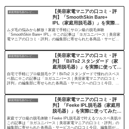
【美容家電マニアの口コミ・評
家庭用脱毛器のレビュー
判】「SmoothSkin Bare+
IPL（家庭用脱毛器）」を実際に
使ってみた正直感想
ムダ毛の悩みから解放！家庭で手軽にサロン級の脱毛体験
「SmoothSkin Bare+ IPL」※この記事は「ヨガユニバース｜美容家
電マニアの口コミ・評判」の編集部に寄せられた各商品・サービス
への口コミ春夏のシーズンが近づくと気になるのが、...
【美容家電マニアの口コミ・評
家庭用脱毛器のレビュー
判】「BiiTo2 スタンダード（家
庭用脱毛器）」を実際に使ってみ
た正直感想
自宅で手軽にプロ級脱毛ケア！BiiTo2 スタンダードで憧れのスベス
ベ肌に※この記事は「ヨガユニバース｜美容家電マニアの口コミ・
評判」の編集部に寄せられた各商品・サービスへの口コミ今日、編
集部が紹介したいのが「BiiTo2 スタンダード」で...
【美容家電マニアの口コミ・評
家庭用脱毛器のレビュー
判】「Feeke IPL脱毛器（家庭用
脱毛器）」を実際に使ってみた正
直感想
家庭でプロ級の脱毛体験！Feeke IPL脱毛器で叶えるツルスベ美肌※
この記事は「ヨガユニバース｜美容家電マニアの口コミ・評判」の
編集部に寄せられた各商品・サービスへの口コミ今日、編集部が紹