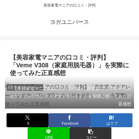
美容家電マニアの口コミ・評判
ヨガユニバース
【美容家電マニアの口コミ・評判】
「Veme V308（家庭用脱毛器）」を実際に
使ってみた正直感想
家庭用脱毛器のレビュー
【美容家電マニアの口コミ・評判】「資生堂 アクアレーベル
ボディフレグランス（デオドラント）」を実際に使ってみた正
直感想
X
Facebook
はてブ
LINE
コピー