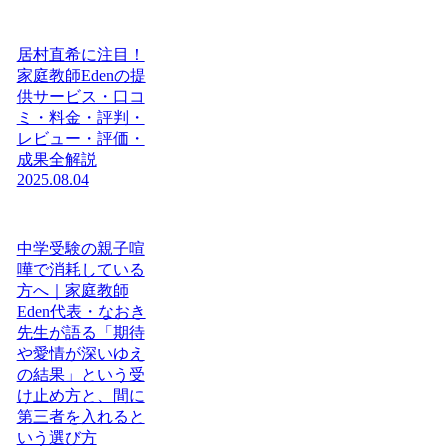
居村直希に注目！
家庭教師Edenの提
供サービス・口コ
ミ・料金・評判・
レビュー・評価・
成果全解説
2025.08.04
中学受験の親子喧
嘩で消耗している
方へ｜家庭教師
Eden代表・なおき
先生が語る「期待
や愛情が深いゆえ
の結果」という受
け止め方と、間に
第三者を入れると
いう選び方