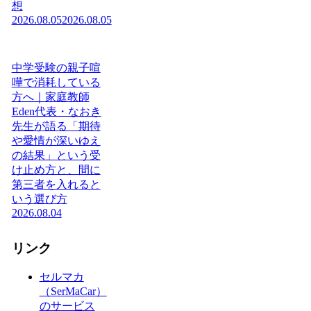
想
2026.08.05
2026.08.05
中学受験の親子喧
嘩で消耗している
方へ｜家庭教師
Eden代表・なおき
先生が語る「期待
や愛情が深いゆえ
の結果」という受
け止め方と、間に
第三者を入れると
いう選び方
2026.08.04
リンク
セルマカ
（SerMaCar）
のサービス