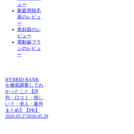
ュー
家庭用脱毛
器のレビュ
ー
美顔器のレ
ビュー
電動歯ブラ
シのレビュ
ー
HYBRID BANK
を徹底調査してわ
かったこと【評
判・口コミ・怪し
い？・求人・案件
まとめ】【PR】
2026.05.27
2026.05.29