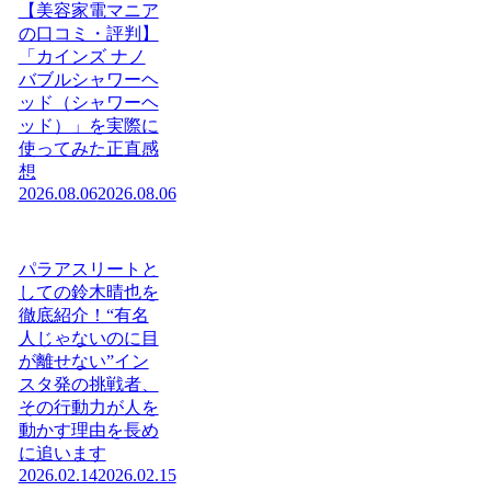
【美容家電マニア
の口コミ・評判】
「カインズ ナノ
バブルシャワーヘ
ッド（シャワーヘ
ッド）」を実際に
使ってみた正直感
想
2026.08.06
2026.08.06
パラアスリートと
しての鈴木晴也を
徹底紹介！“有名
人じゃないのに目
が離せない”イン
スタ発の挑戦者、
その行動力が人を
動かす理由を長め
に追います
2026.02.14
2026.02.15