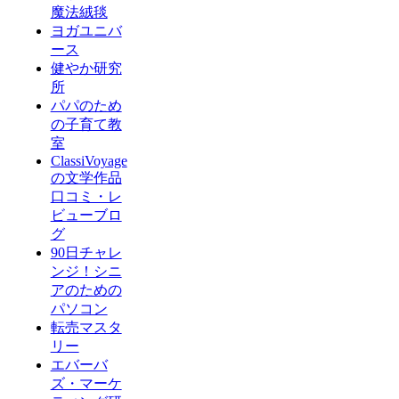
魔法絨毯
ヨガユニバ
ース
健やか研究
所
パパのため
の子育て教
室
ClassiVoyage
の文学作品
口コミ・レ
ビューブロ
グ
90日チャレ
ンジ！シニ
アのための
パソコン
転売マスタ
リー
エバーバ
ズ・マーケ