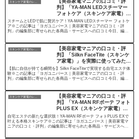
【美容家電マニアの口コミ・評
スキンケア家電のレビュー
判】「YA-MAN LEDスチーマー
フォトケア（スキンケア家電）」
を実際に使ってみた正直感想
スチームとLEDで肌に贅沢ケア！YA-MAN LEDスチーマー フォトケ
ア※この記事は「ヨガユニバース｜美容家電マニアの口コミ・評
判」の編集部に寄せられた各商品・サービスへの口コミ今日、編集
部が紹介したいのが「YA-MAN LEDスチーマー...
【美容家電マニアの口コミ・評
スキンケア家電のレビュー
判】「Silkn FaceTite（スキンケ
ア家電）」を実際に使ってみた正
直感想
【肌に自信が持てる瞬間を】Silkn FaceTiteで実現する自宅エステ体
験※この記事は「ヨガユニバース｜美容家電マニアの口コミ・評
判」の編集部に寄せられた各商品・サービスへの口コミ今日、編集
部が紹介したいのが「Silkn FaceTit...
【美容家電マニアの口コミ・評
スキンケア家電のレビュー
判】「YA-MAN RFボーテ フォト
PLUS EX（スキンケア家電）」
を実際に使ってみた正直感想
自宅エステの新たな選択肢！YA-MAN RFボーテ フォトPLUS EXで
叶える本格スキンケア※この記事は「ヨガユニバース｜美容家電マ
ニアの口コミ・評判」の編集部に寄せられた各商品・サービスへの
口コミ今日、編集部が紹介したいのが「YA-MA...