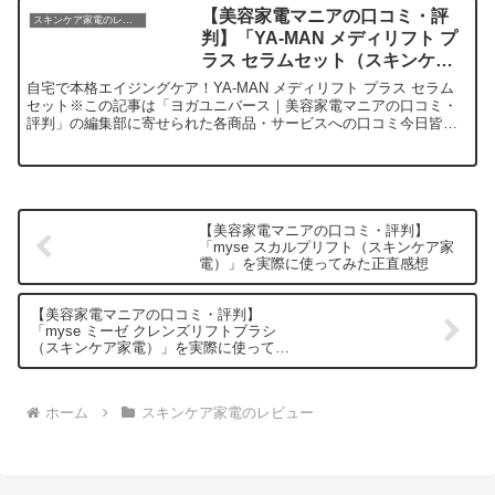
【美容家電マニアの口コミ・評
スキンケア家電のレビュー
判】「YA-MAN メディリフト プ
ラス セラムセット（スキンケア
家電）」を実際に使ってみた正直
自宅で本格エイジングケア！YA-MAN メディリフト プラス セラム
感想
セット※この記事は「ヨガユニバース｜美容家電マニアの口コミ・
評判」の編集部に寄せられた各商品・サービスへの口コミ今日皆さ
んにご紹介したいのは「YA-MAN メディリフト プ...
【美容家電マニアの口コミ・評判】
「myse スカルプリフト（スキンケア家
電）」を実際に使ってみた正直感想
【美容家電マニアの口コミ・評判】
「myse ミーゼ クレンズリフトブラシ
（スキンケア家電）」を実際に使ってみ
た正直感想
ホーム
スキンケア家電のレビュー