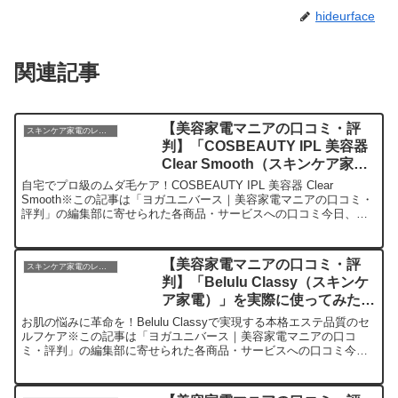
hideurface
関連記事
【美容家電マニアの口コミ・評
スキンケア家電のレビュー
判】「COSBEAUTY IPL 美容器
Clear Smooth（スキンケア家
電）」を実際に使ってみた正直感
自宅でプロ級のムダ毛ケア！COSBEAUTY IPL 美容器 Clear
想
Smooth※この記事は「ヨガユニバース｜美容家電マニアの口コミ・
評判」の編集部に寄せられた各商品・サービスへの口コミ今日、編
集部が紹介したいのが「COSBEAUTY...
【美容家電マニアの口コミ・評
スキンケア家電のレビュー
判】「Belulu Classy（スキンケ
ア家電）」を実際に使ってみた正
直感想
お肌の悩みに革命を！Belulu Classyで実現する本格エステ品質のセ
ルフケア※この記事は「ヨガユニバース｜美容家電マニアの口コ
ミ・評判」の編集部に寄せられた各商品・サービスへの口コミ今
日、編集部が紹介したいのが「Belulu Clas...