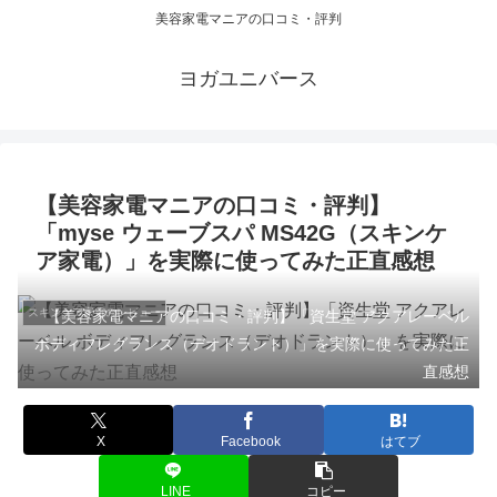
美容家電マニアの口コミ・評判
ヨガユニバース
【美容家電マニアの口コミ・評判】
「myse ウェーブスパ MS42G（スキンケ
ア家電）」を実際に使ってみた正直感想
スキンケア家電のレビュー
【美容家電マニアの口コミ・評判】「資生堂 アクアレーベル
ボディフレグランス（デオドラント）」を実際に使ってみた正
直感想
X
Facebook
はてブ
LINE
コピー