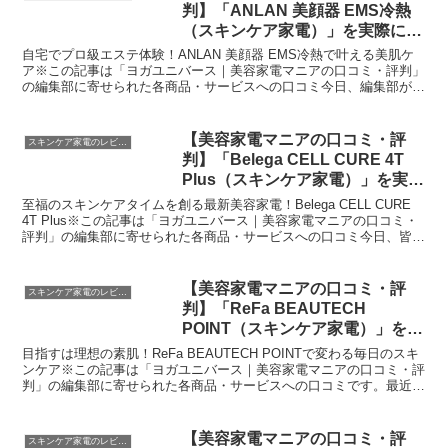
判】「ANLAN 美顔器 EMS冷熱
（スキンケア家電）」を実際に使
ってみた正直感想
自宅でプロ級エステ体験！ANLAN 美顔器 EMS冷熱で叶える美肌ケ
ア※この記事は「ヨガユニバース｜美容家電マニアの口コミ・評判」
の編集部に寄せられた各商品・サービスへの口コミ今日、編集部が紹
介したいのが「ANLAN 美顔器 EMS冷熱」で...
【美容家電マニアの口コミ・評
スキンケア家電のレビュー
判】「Belega CELL CURE 4T
Plus（スキンケア家電）」を実際
に使ってみた正直感想
至福のスキンケアタイムを創る最新美容家電！Belega CELL CURE
4T Plus※この記事は「ヨガユニバース｜美容家電マニアの口コミ・
評判」の編集部に寄せられた各商品・サービスへの口コミ今日、皆さ
んにご紹介したいのは「Belega...
【美容家電マニアの口コミ・評
スキンケア家電のレビュー
判】「ReFa BEAUTECH
POINT（スキンケア家電）」を実
際に使ってみた正直感想
目指すは理想の素肌！ReFa BEAUTECH POINTで変わる毎日のスキ
ンケア※この記事は「ヨガユニバース｜美容家電マニアの口コミ・評
判」の編集部に寄せられた各商品・サービスへの口コミです。最近、
私が日常のスキンケアに取り入れて手放せな...
【美容家電マニアの口コミ・評
スキンケア家電のレビュー