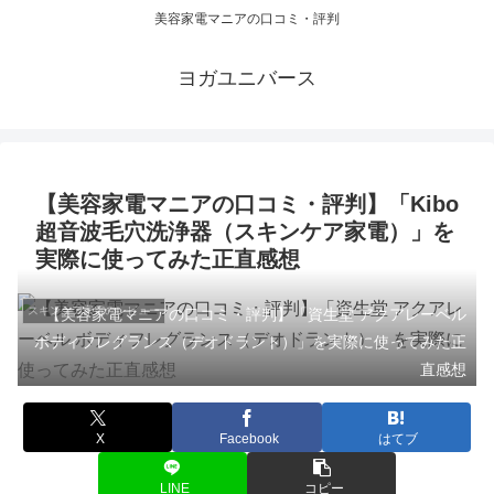
美容家電マニアの口コミ・評判
ヨガユニバース
【美容家電マニアの口コミ・評判】「Kibo
超音波毛穴洗浄器（スキンケア家電）」を
実際に使ってみた正直感想
スキンケア家電のレビュー
【美容家電マニアの口コミ・評判】「資生堂 アクアレーベル
ボディフレグランス（デオドラント）」を実際に使ってみた正
直感想
X
Facebook
はてブ
LINE
コピー