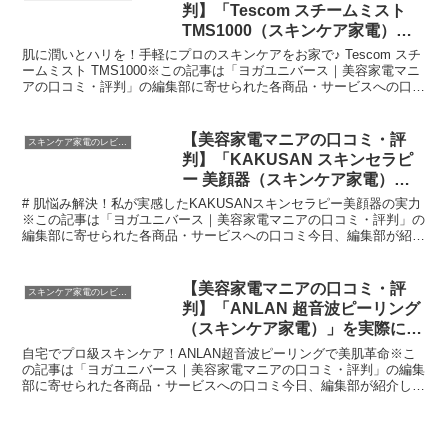
判】「Tescom スチームミスト
TMS1000（スキンケア家電）」
を実際に使ってみた正直感想
肌に潤いとハリを！手軽にプロのスキンケアをお家で♪ Tescom スチ
ームミスト TMS1000※この記事は「ヨガユニバース｜美容家電マニ
アの口コミ・評判」の編集部に寄せられた各商品・サービスへの口コ
ミ今日ご紹介するのは、私が最近購入して毎...
【美容家電マニアの口コミ・評
スキンケア家電のレビュー
判】「KAKUSAN スキンセラピ
ー 美顔器（スキンケア家電）」
を実際に使ってみた正直感想
# 肌悩み解決！私が実感したKAKUSANスキンセラピー美顔器の実力
※この記事は「ヨガユニバース｜美容家電マニアの口コミ・評判」の
編集部に寄せられた各商品・サービスへの口コミ今日、編集部が紹介
したいのが「KAKUSAN スキンセラピー 美顔...
【美容家電マニアの口コミ・評
スキンケア家電のレビュー
判】「ANLAN 超音波ピーリング
（スキンケア家電）」を実際に使
ってみた正直感想
自宅でプロ級スキンケア！ANLAN超音波ピーリングで美肌革命※こ
の記事は「ヨガユニバース｜美容家電マニアの口コミ・評判」の編集
部に寄せられた各商品・サービスへの口コミ今日、編集部が紹介した
いのが「ANLAN 超音波ピーリング」です。この小型...