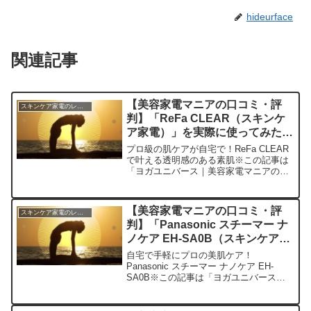
hideurface
関連記事
【美容家電マニアの口コミ・評
スキンケア家電のレビュー
判】「ReFa CLEAR（スキンケ
ア家電）」を実際に使ってみた正
直感想
プロ級の肌ケアが自宅で！ReFa CLEAR
で叶える透明感のある素肌※この記事は
「ヨガユニバース｜美容家電マニアの口
コミ・評判」の編集部に寄せられた各商
品・サービスへの口コミ今日、編集部が
紹介したいのが「ReFa CLEAR」です。
【美容家電マニアの口コミ・評
スキンケア家電のレビュー
この革新...
判】「Panasonic スチーマー ナ
ノケア EH-SA0B（スキンケア家
電）」を実際に使ってみた正直感
自宅で手軽にプロの美肌ケア！
想
Panasonic スチーマー ナノケア EH-
SA0B※この記事は「ヨガユニバース｜
美容家電マニアの口コミ・評判」の編集
部に寄せられた各商品・サービスへの口
コミです。今日はPanasonicのスチーマ