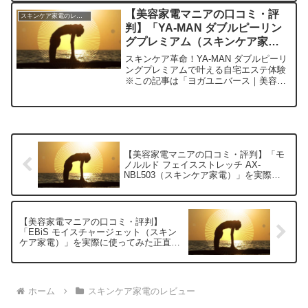
美容家電の進化が著しいですよね。今回
【美容家電マニアの口コミ・評
スキンケア家電のレビュー
私が手に入れたのは、...
判】「YA-MAN ダブルピーリン
グプレミアム（スキンケア家
電）」を実際に使ってみた正直感
スキンケア革命！YA-MAN ダブルピーリ
想
ングプレミアムで叶える自宅エステ体験
※この記事は「ヨガユニバース｜美容家
電マニアの口コミ・評判」の編集部に寄
せられた各商品・サービスへの口コミ今
日、編集部が紹介したいのが「YA-MAN
ダブルピーリ...
【美容家電マニアの口コミ・評判】「モ
ノルルド フェイスストレッチ AX-
NBL503（スキンケア家電）」を実際に
使ってみた正直感想
【美容家電マニアの口コミ・評判】
「EBiS モイスチャージェット（スキン
ケア家電）」を実際に使ってみた正直感
想
ホーム
スキンケア家電のレビュー