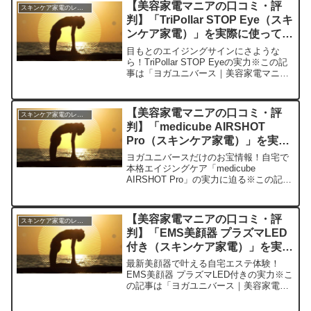
【美容家電マニアの口コミ・評
スキンケア家電のレビュー
ー「ナノケ...
判】「TriPollar STOP Eye（スキ
ンケア家電）」を実際に使ってみ
た正直感想
目もとのエイジングサインにさような
ら！TriPollar STOP Eyeの実力※この記
事は「ヨガユニバース｜美容家電マニア
の口コミ・評判」の編集部に寄せられた
各商品・サービスへの口コミ今日、編集
部が紹介したいのが「TriPollar ST...
【美容家電マニアの口コミ・評
スキンケア家電のレビュー
判】「medicube AIRSHOT
Pro（スキンケア家電）」を実際
に使ってみた正直感想
ヨガユニバースだけのお宝情報！自宅で
本格エイジングケア「medicube
AIRSHOT Pro」の実力に迫る※この記事
は「ヨガユニバース｜美容家電マニアの
口コミ・評判」の編集部に寄せられた各
商品・サービスへの口コミ美容家電マニ
【美容家電マニアの口コミ・評
スキンケア家電のレビュー
アの私が今回...
判】「EMS美顔器 プラズマLED
付き（スキンケア家電）」を実際
に使ってみた正直感想
最新美顔器で叶える自宅エステ体験！
EMS美顔器 プラズマLED付きの実力※こ
の記事は「ヨガユニバース｜美容家電マ
ニアの口コミ・評判」の編集部に寄せら
れた各商品・サービスへの口コミ最近、