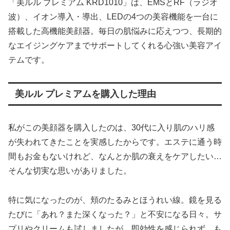
「美ルル プレミアム KRD1010」は、EMSとRF（ラジオ
波）、イオン導入・導出、LEDの4つの美容機能を一台に
搭載した高機能美顔器。毎日の肌悩みに応えつつ、長期的
なエイジングケアまでサポートしてくれる心強い美容アイ
テムです。
美ルル プレミアムを購入した理由
私がこの美顔器を購入したのは、30代に入り肌のハリ感
が失われてきたことを実感したからです。エステに通う時
間もお金もないけれど、なんとか肌の衰えをケアしたい…
そんな切実な思いがありました。
特に気になったのが、頬のたるみとほうれい線。鏡を見る
たびに「あれ？また深くなった？」と不安になる日々。サ
プリやクリームも試しましたが、即効性を感じられず、も