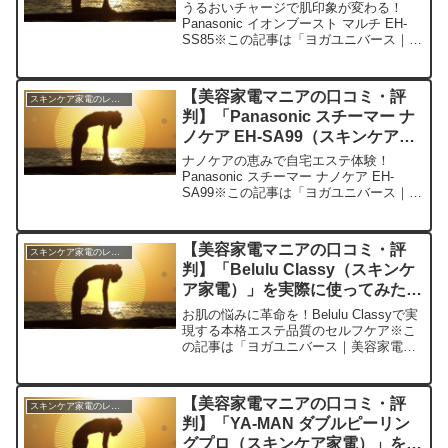
家電）」を実際に使ってみた正直
うるおいチャージで肌印象が変わる！
感想
Panasonic イオンブースト マルチ EH-
SS85※この記事は「ヨガユニバース｜美
容家電マニアの口コミ・評判」の編集部
に寄せられた各商品・サービスへの口コ
ミ今日、編集部が紹介したいのが
【美容家電マニアの口コミ・評
スキンケア家電のレビュー
「Panaso...
判】「Panasonic スチーマー ナ
ノケア EH-SA99（スキンケア家
電）」を実際に使ってみた正直感
ナノケアの恵みで自宅エステ体験！
想
Panasonic スチーマー ナノケア EH-
SA99※この記事は「ヨガユニバース｜美
容家電マニアの口コミ・評判」の編集部
に寄せられた各商品・サービスへの口コ
ミ今日、編集部が紹介したいのが
【美容家電マニアの口コミ・評
スキンケア家電のレビュー
「Panasoni...
判】「Belulu Classy（スキンケ
ア家電）」を実際に使ってみた正
直感想
お肌の悩みに革命を！Belulu Classyで実
現する本格エステ品質のセルフケア※こ
の記事は「ヨガユニバース｜美容家電マ
ニアの口コミ・評判」の編集部に寄せら
れた各商品・サービスへの口コミ今日、
編集部が紹介したいのが「Belulu Clas...
【美容家電マニアの口コミ・評
スキンケア家電のレビュー
判】「YA-MAN ダブルピーリン
グプロ（スキンケア家電）」を実