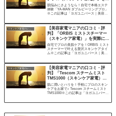
際に使ってみた正直感想
肌悩みにさようなら！自宅で本格エステ
体験「YA-MAN ダブルピーリングプロ」
※この記事は「ヨガユニバース｜美容家
電マニアの口コミ・評判」の編集部に寄
せられた各商品・サービスへの口コミ今
日、編集部が紹介したいのが「YA-MAN
【美容家電マニアの口コミ・評
スキンケア家電のレビュー
ダブルピーリ...
判】「ORBIS ミストスチーマー
（スキンケア家電）」を実際に使
ってみた正直感想
自宅でプロの美肌ケアを！ORBIS ミスト
スチーマーで叶える贅沢スキンケアタイ
ム※この記事は「ヨガユニバース｜美容
家電マニアの口コミ・評判」の編集部に
寄せられた各商品・サービスへの口コミ
今日、編集部が紹介したいのが「ORBIS
【美容家電マニアの口コミ・評
スキンケア家電のレビュー
ミストスチー...
判】「Tescom スチームミスト
TMS1000（スキンケア家電）」
を実際に使ってみた正直感想
肌に潤いとハリを！手軽にプロのスキン
ケアをお家で♪ Tescom スチームミスト
TMS1000※この記事は「ヨガユニバース
｜美容家電マニアの口コミ・評判」の編
集部に寄せられた各商品・サービスへの
口コミ今日ご紹介するのは、私が最近購
入して毎...