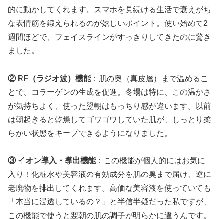
的に動かしてくれます。スマホを見続ける生活で衰えがち
な表情筋を鍛えられるのが嬉しいポイント。使い始めて2
週間ほどで、フェイスラインがすっきりしてきたのに驚き
ました。
② RF（ラジオ波）機能
：肌の奥（真皮層）まで温めるこ
とで、コラーゲンの生成を促進。冬場は特に、この温かさ
が気持ちよく、使った翌朝はもっちり感が違います。以前
は朝起きると乾燥してゴワゴワしていた肌が、しっとり柔
らかい状態をキープできるようになりました。
③ イオン導入・導出機能
：この機能が個人的にはお気に
入り！化粧水や美容液の有効成分を肌の奥まで届け、逆に
老廃物を排出してくれます。高価な美容液を使っていても
「本当に浸透しているの？」と半信半疑だった私ですが、
この機能で使うと翌朝の肌の調子が明らかに違うんです。