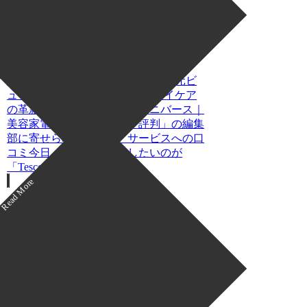
TMS80（アイケア／ホットアイマ
スク）」を実際に使ってみた正直
感想
目の疲れを癒す新習慣！Tescom 目元ビ
ューティー TMS80で実感するアイケア
の革新※この記事は「ヨガユニバース｜
美容家電マニアの口コミ・評判」の編集
部に寄せられた各商品・サービスへの口
コミ今日、編集部が紹介したいのが
「Tescom 目...
アイケアのレビュー
【美容家電マニアの口コミ・評
判】「ReFa EYE MASK（アイケ
ア／ホットアイマスク）」を実際
に使ってみた正直感想