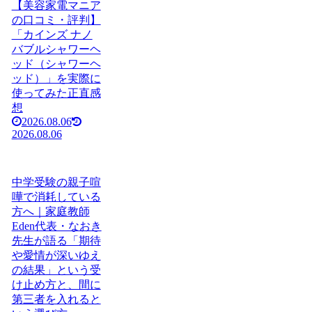
【美容家電マニア
の口コミ・評判】
「カインズ ナノ
バブルシャワーヘ
ッド（シャワーヘ
ッド）」を実際に
使ってみた正直感
想
2026.08.06
2026.08.06
中学受験の親子喧
嘩で消耗している
方へ｜家庭教師
Eden代表・なおき
先生が語る「期待
や愛情が深いゆえ
の結果」という受
け止め方と、間に
第三者を入れると