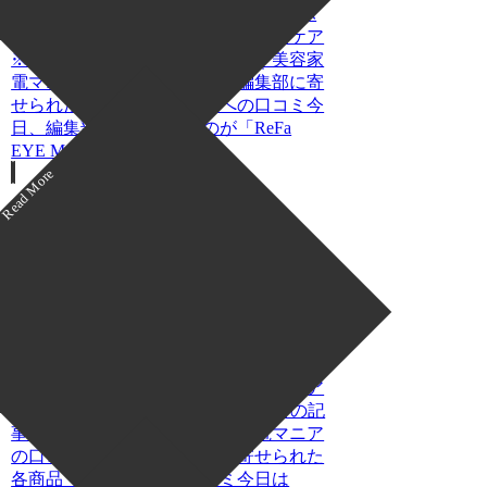
目からも疲れを癒す新習慣！REFAのホ
ットアイマスクで叶える至福の目元ケア
※この記事は「ヨガユニバース｜美容家
電マニアの口コミ・評判」の編集部に寄
せられた各商品・サービスへの口コミ今
日、編集部が紹介したいのが「ReFa
EYE MASK」で...
アイケアのレビュー
【美容家電マニアの口コミ・評
判】「ARETI EPI1609-EYE（ア
イケア／ホットアイマスク）」を
実際に使ってみた正直感想
目の疲れとサヨナラ！手軽なセルフケア
を実現するARETI EPI1609-EYE※この記
事は「ヨガユニバース｜美容家電マニア
の口コミ・評判」の編集部に寄せられた
各商品・サービスへの口コミ今日は