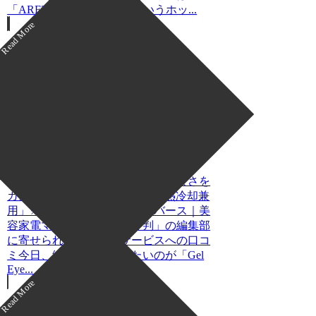
「ARETI EPI1609-EYE」というホッ...
アイケアのレビュー
【美容家電マニアの口コミ・評
判】「Gel Eye Mask 加熱冷却兼用
（アイケア／ホットアイマス
ク）」を実際に使ってみた正直感
想
目の疲れに朗報！温冷両用で心地よさを
カスタマイズ「Gel Eye Mask 加熱冷却兼
用」※この記事は「ヨガユニバース｜美
容家電マニアの口コミ・評判」の編集部
に寄せられた各商品・サービスへの口コ
ミ今日、編集部が紹介したいのが「Gel
Eye...