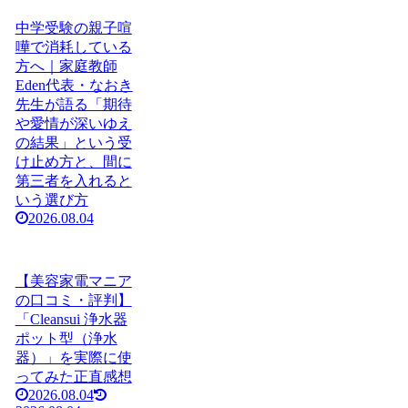
中学受験の親子喧
嘩で消耗している
方へ｜家庭教師
Eden代表・なおき
先生が語る「期待
や愛情が深いゆえ
の結果」という受
け止め方と、間に
第三者を入れると
いう選び方
2026.08.04
【美容家電マニア
の口コミ・評判】
「Cleansui 浄水器
ポット型（浄水
器）」を実際に使
ってみた正直感想
2026.08.04