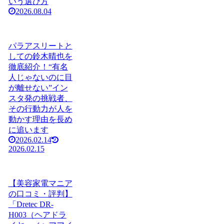
いう選び方
2026.08.04
パラアスリートと
しての鈴木晴也を
徹底紹介！“有名
人じゃないのに目
が離せない”イン
スタ発の挑戦者、
その行動力が人を
動かす理由を長め
に追います
2026.02.14
2026.02.15
【美容家電マニア
の口コミ・評判】
「Dretec DR-
H003（ヘアドラ