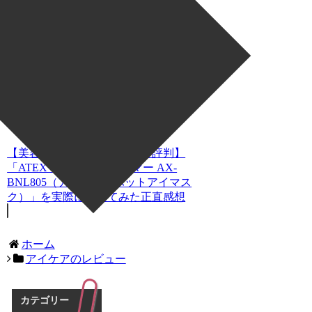
【美容家電マニアの口コミ・評判】
「ReFa BEAUTECH EYE（アイケア／ホ
ットアイマスク）」を実際に使ってみた
正直感想
【美容家電マニアの口コミ・評判】
「ATEX TOR めめスチーマー AX-
BNL805（アイケア／ホットアイマス
ク）」を実際に使ってみた正直感想
ホーム
アイケアのレビュー
カテゴリー