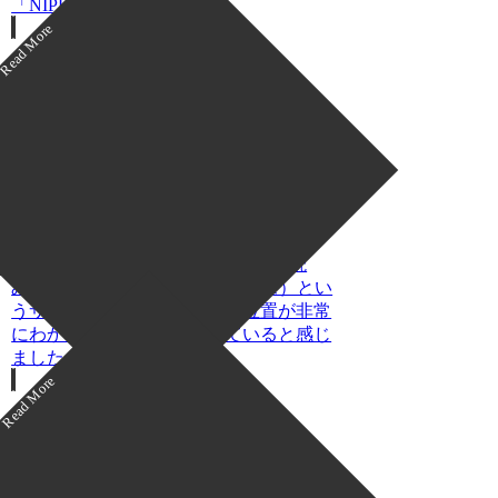
「NIPLUX EYE...
アイケアのレビュー
&Buzzの口コミを徹底検証｜アン
ドバズの評判・メリットと注意点
を実体験ベースでレビュー
Amebloに掲載されている「&Buzzの口コ
ミと評判はどう？私が徹底調査した
Andbuzzレビュー結果を大公開」を読
み、私はまず &Buzz（アンドバズ）とい
うサービス自体の特徴や立ち位置が非常
にわかりやすくまとめられていると感じ
ました。...
アイケアのレビュー
【美容家電マニアの口コミ・評
判】「Tescom 目元ビューティー