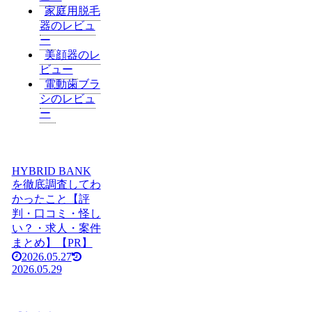
家庭用脱毛
器のレビュ
ー
美顔器のレ
ビュー
電動歯ブラ
シのレビュ
ー
HYBRID BANK
を徹底調査してわ
かったこと【評
判・口コミ・怪し
い？・求人・案件
まとめ】【PR】
2026.05.27
2026.05.29