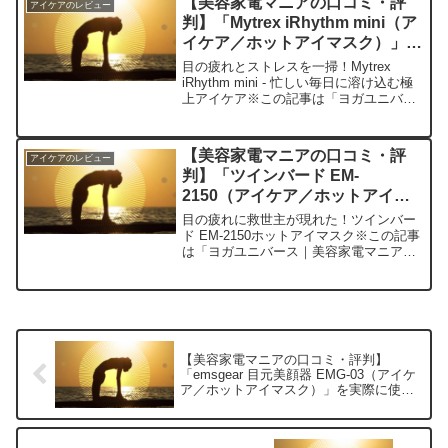
【美容家電マニアの口コミ・評
アイケアのレビュー
「WAVEWAVE ...
判】「Mytrex iRhythm mini（ア
イケア／ホットアイマスク）」を
実際に使ってみた正直感想
目の疲れとストレスを一掃！Mytrex
iRhythm mini - 忙しい毎日に溶け込む極
上アイケア※この記事は「ヨガユニバー
ス｜美容家電マニアの口コミ・評判」の
編集部に寄せられた各商品・サービスへ
の口コミ今日、編集部が紹介したいのが
【美容家電マニアの口コミ・評
アイケアのレビュー
「M...
判】「ツインバード EM-
2150（アイケア／ホットアイマ
スク）」を実際に使ってみた正直
目の疲れに救世主が現れた！ツインバー
感想
ド EM-2150ホットアイマスク※この記事
は「ヨガユニバース｜美容家電マニアの
口コミ・評判」の編集部に寄せられた各
商品・サービスへの口コミ今日、編集部
が紹介したいのが「ツインバード EM-
2150」です...
【美容家電マニアの口コミ・評判】
「emsgear 目元美顔器 EMG-03（アイケ
ア／ホットアイマスク）」を実際に使っ
てみた正直感想