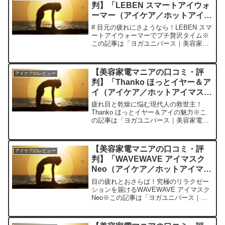
判】「LEBEN スマートアイウォ
ーマー（アイケア／ホットアイマ
スク）」を実際に使ってみた正直
# 目元の疲れにさようなら！LEBEN スマ
感想
ートアイウォーマーでプチ贅沢タイム※
この記事は「ヨガユニバース｜美容家電
マニアの口コミ・評判」の編集部に寄せ
られた各商品・サービスへの口コミ今
日、編集部が紹介したいのが「LEBEN
【美容家電マニアの口コミ・評
アイケアのレビュー
スマートアイウ...
判】「Thanko ほっとイヤー＆ア
イ（アイケア／ホットアイマス
ク）」を実際に使ってみた正直感
疲れ目と乾燥に悩む現代人の救世主！
想
Thanko ほっとイヤー＆アイの魅力※こ
の記事は「ヨガユニバース｜美容家電マ
ニアの口コミ・評判」の編集部に寄せら
れた各商品・サービスへの口コミ今日、
編集部が紹介したいのが「Thanko ほっ
【美容家電マニアの口コミ・評
アイケアのレビュー
とイヤー＆アイ...
判】「WAVEWAVE アイマスク
Neo（アイケア／ホットアイマス
ク）」を実際に使ってみた正直感
目の疲れとおさらば！究極のリラクゼー
想
ションを届けるWAVEWAVE アイマスク
Neo※この記事は「ヨガユニバース｜美
容家電マニアの口コミ・評判」の編集部
に寄せられた各商品・サービスへの口コ
ミ今日、編集部が紹介したいのが