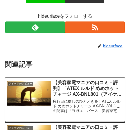
hideurfaceをフォローする
hideurface
関連記事
【美容家電マニアの口コミ・評
アイケアのレビュー
判】「ATEX ルルド めめホット
チャージ AX-BNL801（アイケア
／ホットアイマスク）」を実際に
疲れ目に癒しのひとときを！ATEX ルル
使ってみた正直感想
ド めめホットチャージ AX-BNL801※こ
の記事は「ヨガユニバース｜美容家電マ
ニアの口コミ・評判」の編集部に寄せら
れた各商品・サービスへの口コミ今日、
編集部が紹介したいのが「ATEX ルルド
【美容家電マニアの口コミ・評
アイケアのレビュー
めめ...