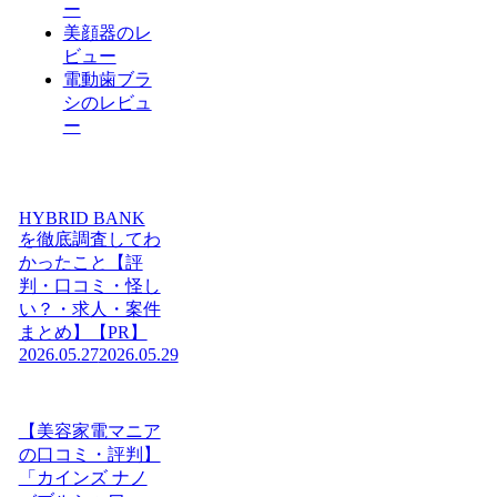
ー
美顔器のレ
ビュー
電動歯ブラ
シのレビュ
ー
HYBRID BANK
を徹底調査してわ
かったこと【評
判・口コミ・怪し
い？・求人・案件
まとめ】【PR】
2026.05.27
2026.05.29
【美容家電マニア
の口コミ・評判】
「カインズ ナノ