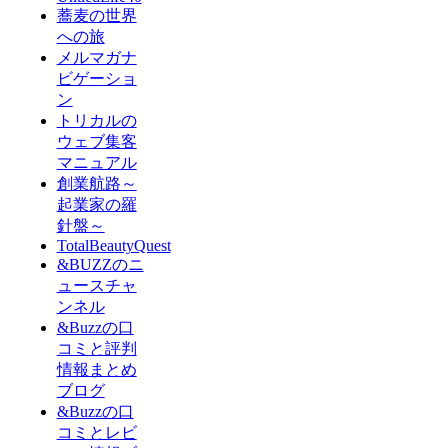
蕎麦の世界
への旅
メルマガナ
ビゲーショ
ン
トリカルの
ウェブ集客
マニュアル
創業航路～
起業家の羅
針盤～
TotalBeautyQuest
&BUZZのニ
ュースチャ
ンネル
&Buzzの口
コミと評判
情報まとめ
ブログ
&Buzzの口
コミとレビ