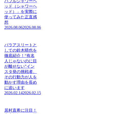
バブルシャワーヘ
ッド（シャワーヘ
ッド）」を実際に
使ってみた正直感
想
2026.08.06
2026.08.06
パラアスリートと
しての鈴木晴也を
徹底紹介！“有名
人じゃないのに目
が離せない”イン
スタ発の挑戦者、
その行動力が人を
動かす理由を長め
に追います
2026.02.14
2026.02.15
居村直希に注目！