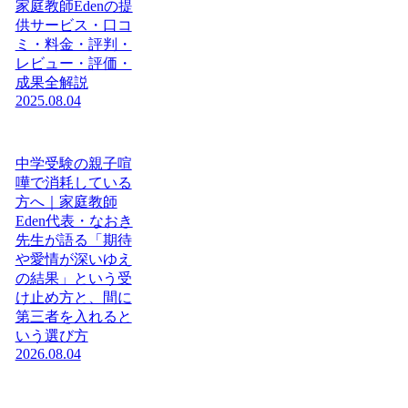
家庭教師Edenの提
供サービス・口コ
ミ・料金・評判・
レビュー・評価・
成果全解説
2025.08.04
中学受験の親子喧
嘩で消耗している
方へ｜家庭教師
Eden代表・なおき
先生が語る「期待
や愛情が深いゆえ
の結果」という受
け止め方と、間に
第三者を入れると
いう選び方
2026.08.04