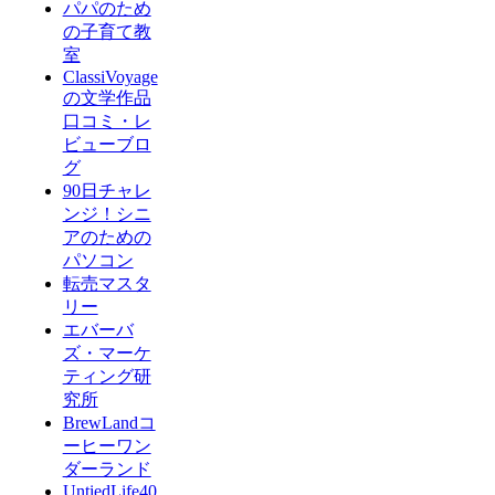
パパのため
の子育て教
室
ClassiVoyage
の文学作品
口コミ・レ
ビューブロ
グ
90日チャレ
ンジ！シニ
アのための
パソコン
転売マスタ
リー
エバーバ
ズ・マーケ
ティング研
究所
BrewLandコ
ーヒーワン
ダーランド
UntiedLife40