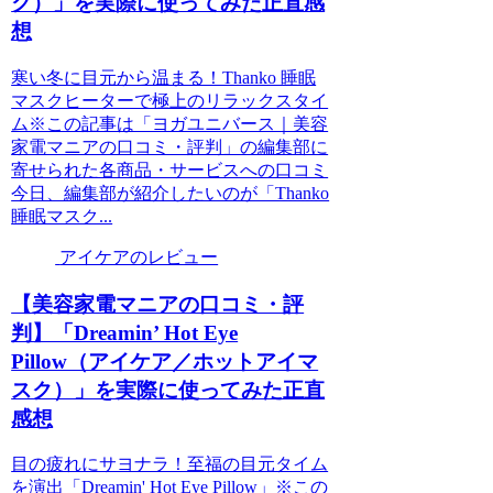
ク）」を実際に使ってみた正直感
想
寒い冬に目元から温まる！Thanko 睡眠
マスクヒーターで極上のリラックスタイ
ム※この記事は「ヨガユニバース｜美容
家電マニアの口コミ・評判」の編集部に
寄せられた各商品・サービスへの口コミ
今日、編集部が紹介したいのが「Thanko
睡眠マスク...
アイケアのレビュー
【美容家電マニアの口コミ・評
判】「Dreamin’ Hot Eye
Pillow（アイケア／ホットアイマ
スク）」を実際に使ってみた正直
感想
目の疲れにサヨナラ！至福の目元タイム
を演出「Dreamin' Hot Eye Pillow」※この