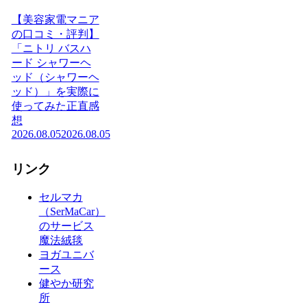
【美容家電マニア
の口コミ・評判】
「ニトリ バスハ
ード シャワーヘ
ッド（シャワーヘ
ッド）」を実際に
使ってみた正直感
想
2026.08.05
2026.08.05
リンク
セルマカ
（SerMaCar）
のサービス
魔法絨毯
ヨガユニバ
ース
健やか研究
所