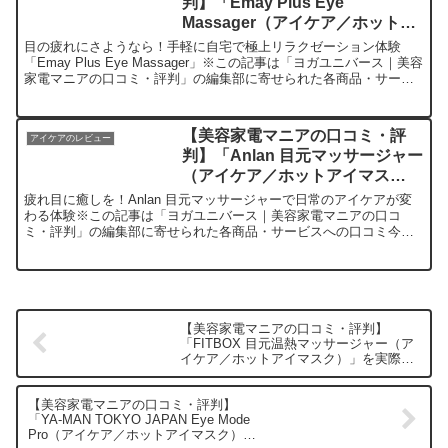
判】「Emay Plus Eye
Massager（アイケア／ホットア
イマスク）」を実際に使ってみた
目の疲れにさようなら！手軽に自宅で極上リラクゼーション体験
正直感想
「Emay Plus Eye Massager」※この記事は「ヨガユニバース｜美容
家電マニアの口コミ・評判」の編集部に寄せられた各商品・サービ
スへの口コミ今日、編集部が紹介したいのが...
【美容家電マニアの口コミ・評
アイケアのレビュー
判】「Anlan 目元マッサージャー
（アイケア／ホットアイマス
ク）」を実際に使ってみた正直感
疲れ目に癒しを！Anlan 目元マッサージャーで日常のアイケアが変
想
わる体験※この記事は「ヨガユニバース｜美容家電マニアの口コ
ミ・評判」の編集部に寄せられた各商品・サービスへの口コミ今
日、編集部が紹介したいのが「Anlan 目元マッサージャー...
【美容家電マニアの口コミ・評判】
「FITBOX 目元温熱マッサージャー（ア
イケア／ホットアイマスク）」を実際に
使ってみた正直感想
【美容家電マニアの口コミ・評判】
「YA-MAN TOKYO JAPAN Eye Mode
Pro（アイケア／ホットアイマスク）」