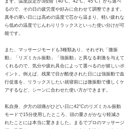
まず、温度設定が3段階（40°C、42°C、45°C）から選べ
るので、その日の疲労度や好みに合わせて調整できます。
真冬の寒い日には高めの温度で芯から温まり、軽い疲れな
ら低めの温度でじんわりリラックスといった使い分けが可
能です。
また、マッサージモードも3種類あり、それぞれ「微振
動」「リズミカル振動」「強振動」と異なる刺激を与えて
くれるので、気分や疲れ具合によって選べるのが嬉しいポ
イント。例えば、残業で目が酷使された日には強振動で血
行促進を、リラックスしたい就寝前には微振動で優しくケ
アするなど、シーンに合わせた使い方ができます。
私自身、夕方の頭痛がひどい日に42°Cのリズミカル振動
モードで15分使用したところ、頭の重さがかなり軽減さ
れたことには本当に驚きました。まるでプロのマッサージ