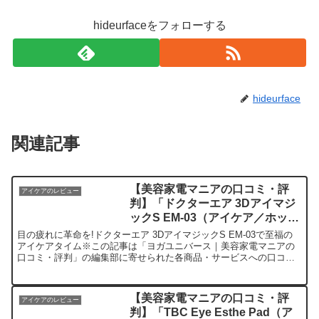
hideurfaceをフォローする
hideurface
関連記事
【美容家電マニアの口コミ・評
アイケアのレビュー
判】「ドクターエア 3Dアイマジ
ックS EM-03（アイケア／ホット
アイマスク）」を実際に使ってみ
目の疲れに革命を!ドクターエア 3DアイマジックS EM-03で至福の
た正直感想
アイケアタイム※この記事は「ヨガユニバース｜美容家電マニアの
口コミ・評判」の編集部に寄せられた各商品・サービスへの口コミ
今日、編集部が紹介したいのが「ドクターエア 3Dア...
【美容家電マニアの口コミ・評
アイケアのレビュー
判】「TBC Eye Esthe Pad（ア