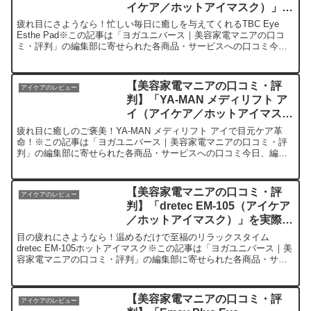
イケア／ホットアイマスク）」を
実際に使ってみた正直感想
疲れ目にさようなら！忙しい毎日に癒しを与えてくれるTBC Eye
Esthe Pad※この記事は「ヨガユニバース｜美容家電マニアの口コ
ミ・評判」の編集部に寄せられた各商品・サービスへの口コミ今
日、編集部が紹介したいのが「TBC Eye Es...
【美容家電マニアの口コミ・評
アイケアのレビュー
判】「YA-MAN メディリフト ア
イ（アイケア／ホットアイマス
ク）」を実際に使ってみた正直感
疲れ目に癒しのご褒美！YA-MAN メディリフト アイで目元ケア革
想
命！※この記事は「ヨガユニバース｜美容家電マニアの口コミ・評
判」の編集部に寄せられた各商品・サービスへの口コミ今日、編集
部が紹介したいのが「YA-MAN メディリフト アイ」...
【美容家電マニアの口コミ・評
アイケアのレビュー
判】「dretec EM-105（アイケア
／ホットアイマスク）」を実際に
使ってみた正直感想
目の疲れにさようなら！温めるだけで至福のリラックスタイム
dretec EM-105ホットアイマスク※この記事は「ヨガユニバース｜美
容家電マニアの口コミ・評判」の編集部に寄せられた各商品・サー
ビスへの口コミこんにちは！毎日パソコン作業で目が...
【美容家電マニアの口コミ・評
アイケアのレビュー