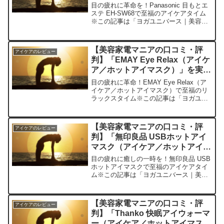
イマスク）」を実際に使ってみた
目の疲れに革命を！Panasonic 目もとエ
正直感想
ステ EH-SW68で至福のアイケアタイム
※この記事は「ヨガユニバース｜美容家
電マニアの口コミ・評判」の編集部に寄
せられた各商品・サービスへの口コミ今
日、編集部が紹介したいのが
【美容家電マニアの口コミ・評
アイケアのレビュー
「Panasoni...
判】「EMAY Eye Relax（アイケ
ア／ホットアイマスク）」を実際
に使ってみた正直感想
目の疲れに革命！EMAY Eye Relax（ア
イケア／ホットアイマスク）で至福のリ
ラックスタイム※この記事は「ヨガユニ
バース｜美容家電マニアの口コミ・評
判」の編集部に寄せられた各商品・サー
ビスへの口コミ今日、編集部が紹介した
【美容家電マニアの口コミ・評
アイケアのレビュー
いのが「EMA...
判】「無印良品 USBホットアイ
マスク（アイケア／ホットアイマ
スク）」を実際に使ってみた正直
目の疲れに癒しの一時を！無印良品 USB
感想
ホットアイマスクで至福のアイケアタイ
ム※この記事は「ヨガユニバース｜美容
家電マニアの口コミ・評判」の編集部に
寄せられた各商品・サービスへの口コミ
今日、編集部が紹介したいのが「無印良
【美容家電マニアの口コミ・評
アイケアのレビュー
品 USBホットアイ...
判】「Thanko 快眠アイウォーマ
ー（アイケア／ホットアイマス