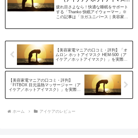
ク）」を実際に使ってみた正直感
疲れ目さよなら！快適な睡眠をサポート
想
する「Thanko 快眠アイウォーマー」※
この記事は「ヨガユニバース｜美容家電
マニアの口コミ・評判」の編集部に寄せ
られた各商品・サービスへの口コミ今
日、編集部が紹介したいのが「Thanko
快眠アイウォー...
【美容家電マニアの口コミ・評判】「オ
ムロン ホットアイマスク HEM-500（ア
イケア／ホットアイマスク）」を実際に
使ってみた正直感想
【美容家電マニアの口コミ・評判】
「FITBOX 目元温熱マッサージャー（ア
イケア／ホットアイマスク）」を実際に
使ってみた正直感想
ホーム
アイケアのレビュー