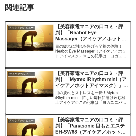
関連記事
【美容家電マニアの口コミ・評
アイケアのレビュー
判】「Neabot Eye
Massager（アイケア／ホットア
イマスク）」を実際に使ってみた
目の疲れに別れを告げる至福の体験！
正直感想
Neabot Eye Massager（アイケア／ホッ
トアイマスク）※この記事は「ヨガユニ
バース｜美容家電マニアの口コミ・評
判」の編集部に寄せられた各商品・サー
ビスへの口コミ今日、編集部が紹介した
【美容家電マニアの口コミ・評
アイケアのレビュー
いのが「N...
判】「Mytrex iRhythm mini（ア
イケア／ホットアイマスク）」を
実際に使ってみた正直感想
目の疲れとストレスを一掃！Mytrex
iRhythm mini - 忙しい毎日に溶け込む極
上アイケア※この記事は「ヨガユニバー
ス｜美容家電マニアの口コミ・評判」の
編集部に寄せられた各商品・サービスへ
の口コミ今日、編集部が紹介したいのが
【美容家電マニアの口コミ・評
アイケアのレビュー
「M...
判】「Panasonic 目もとエステ
EH-SW68（アイケア／ホットア