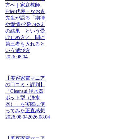
方へ｜家庭教師
Eden代表・なおき
先生が語る「期待
や愛情が深いゆえ
の結果」という受
け止め方と、間に
第三者を入れると
いう選び方
2026.08.04
【美容家電マニア
の口コミ・評判】
「Cleansui 浄水器
ポット型（浄水
器）」を実際に使
ってみた正直感想
2026.08.04
2026.08.04
【美容家電マニア