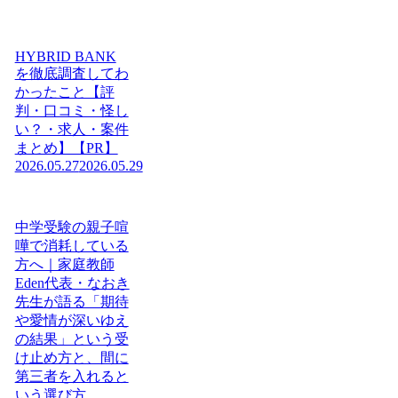
HYBRID BANK
を徹底調査してわ
かったこと【評
判・口コミ・怪し
い？・求人・案件
まとめ】【PR】
2026.05.27
2026.05.29
中学受験の親子喧
嘩で消耗している
方へ｜家庭教師
Eden代表・なおき
先生が語る「期待
や愛情が深いゆえ
の結果」という受
け止め方と、間に
第三者を入れると
いう選び方