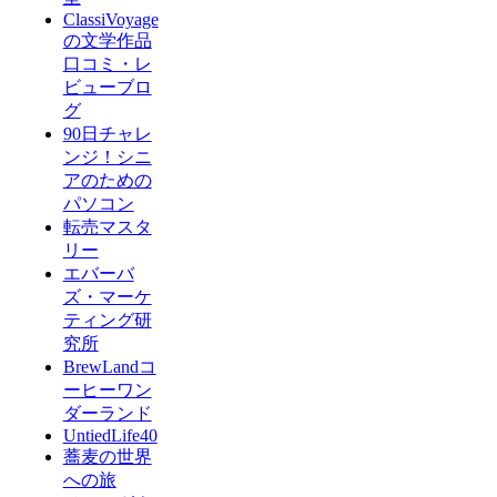
ClassiVoyage
の文学作品
口コミ・レ
ビューブロ
グ
90日チャレ
ンジ！シニ
アのための
パソコン
転売マスタ
リー
エバーバ
ズ・マーケ
ティング研
究所
BrewLandコ
ーヒーワン
ダーランド
UntiedLife40
蕎麦の世界
への旅