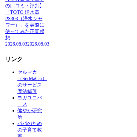
の口コミ・評判】
「TOTO 浄水器
PS303（浄水シャ
ワー）」を実際に
使ってみた正直感
想
2026.08.03
2026.08.03
リンク
セルマカ
（SerMaCar）
のサービス
魔法絨毯
ヨガユニバ
ース
健やか研究
所
パパのため
の子育て教
室