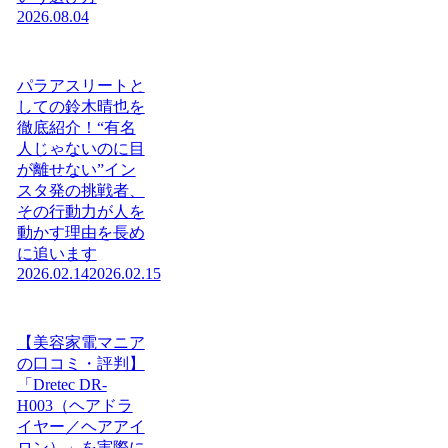
2026.08.04
パラアスリートと
しての鈴木晴也を
徹底紹介！“有名
人じゃないのに目
が離せない”イン
スタ発の挑戦者、
その行動力が人を
動かす理由を長め
に追います
2026.02.14
2026.02.15
【美容家電マニア
の口コミ・評判】
「Dretec DR-
H003（ヘアドラ
イヤー／ヘアアイ
ロン）」を実際に