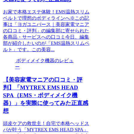
お家で本格エステ体験！EMS温熱スリム
ベルトで理想のボディラインへ※この記
事は「ヨガユニバース｜美容家電マニア
の口コミ・評判」の編集部に寄せられた
各商品・サービスへの口コミ今日、編集
部が紹介したいのが「EMS温熱スリムベ
ルト」です。この美容...
ボディメイク機器のレビュ
ー
【美容家電マニアの口コミ・評
判】「MYTREX EMS HEAD
SPA（EMS・ボディメイク機
器）」を実際に使ってみた正直感
想
頭皮ケアの救世主！自宅で本格ヘッドス
パが叶う「MYTREX EMS HEAD SPA」