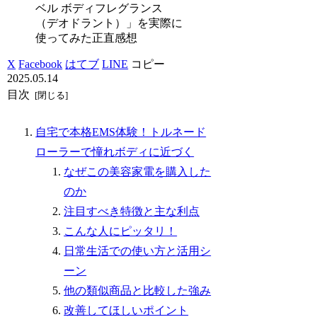
ベル ボディフレグランス
（デオドラント）」を実際に
使ってみた正直感想
X
Facebook
はてブ
LINE
コピー
2025.05.14
目次
自宅で本格EMS体験！トルネード
ローラーで憧れボディに近づく
なぜこの美容家電を購入した
のか
注目すべき特徴と主な利点
こんな人にピッタリ！
日常生活での使い方と活用シ
ーン
他の類似商品と比較した強み
改善してほしいポイント