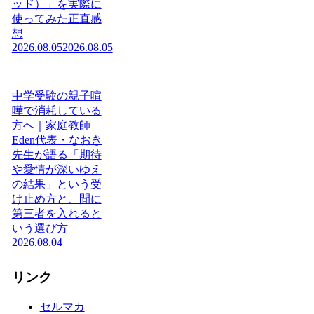
ッド）」を実際に
使ってみた正直感
想
2026.08.05
2026.08.05
中学受験の親子喧
嘩で消耗している
方へ｜家庭教師
Eden代表・なおき
先生が語る「期待
や愛情が深いゆえ
の結果」という受
け止め方と、間に
第三者を入れると
いう選び方
2026.08.04
リンク
セルマカ