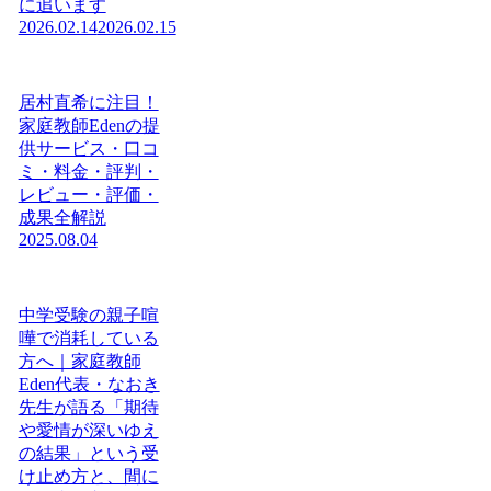
に追います
2026.02.14
2026.02.15
居村直希に注目！
家庭教師Edenの提
供サービス・口コ
ミ・料金・評判・
レビュー・評価・
成果全解説
2025.08.04
中学受験の親子喧
嘩で消耗している
方へ｜家庭教師
Eden代表・なおき
先生が語る「期待
や愛情が深いゆえ
の結果」という受
け止め方と、間に