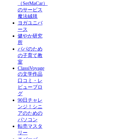
（SerMaCar）
のサービス
魔法絨毯
ヨガユニバ
ース
健やか研究
所
パパのため
の子育て教
室
ClassiVoyage
の文学作品
口コミ・レ
ビューブロ
グ
90日チャレ
ンジ！シニ
アのための
パソコン
転売マスタ
リー