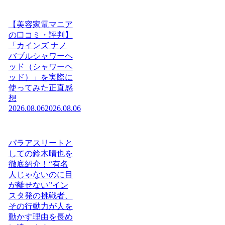
【美容家電マニア
の口コミ・評判】
「カインズ ナノ
バブルシャワーヘ
ッド（シャワーヘ
ッド）」を実際に
使ってみた正直感
想
2026.08.06
2026.08.06
パラアスリートと
しての鈴木晴也を
徹底紹介！“有名
人じゃないのに目
が離せない”イン
スタ発の挑戦者、
その行動力が人を
動かす理由を長め