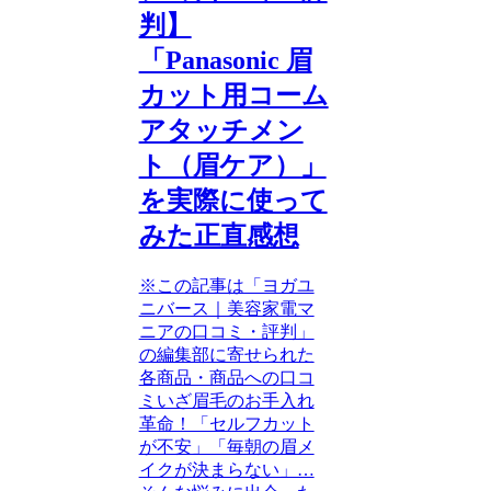
判】
「Panasonic 眉
カット用コーム
アタッチメン
ト（眉ケア）」
を実際に使って
みた正直感想
※この記事は「ヨガユ
ニバース｜美容家電マ
ニアの口コミ・評判」
の編集部に寄せられた
各商品・商品への口コ
ミいざ眉毛のお手入れ
革命！「セルフカット
が不安」「毎朝の眉メ
イクが決まらない」…