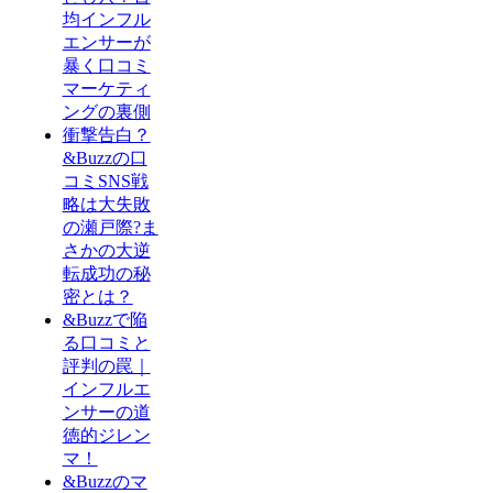
均インフル
エンサーが
暴く口コミ
マーケティ
ングの裏側
衝撃告白？
&Buzzの口
コミSNS戦
略は大失敗
の瀬戸際?ま
さかの大逆
転成功の秘
密とは？
&Buzzで陥
る口コミと
評判の罠｜
インフルエ
ンサーの道
徳的ジレン
マ！
&Buzzのマ