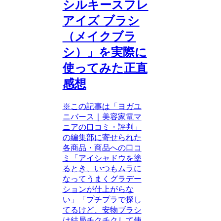
シルキースフレ
アイズ ブラシ
（メイクブラ
シ）」を実際に
使ってみた正直
感想
※この記事は「ヨガユ
ニバース｜美容家電マ
ニアの口コミ・評判」
の編集部に寄せられた
各商品・商品への口コ
ミ「アイシャドウを塗
るとき、いつもムラに
なってうまくグラデー
ションが仕上がらな
い」「プチプラで探し
てるけど、安物ブラシ
は結局チクチクして使