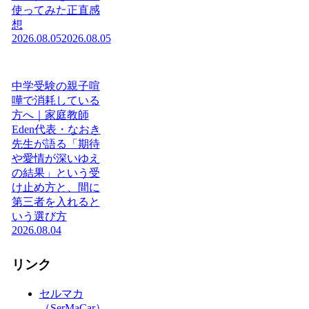
使ってみた正直感
想
2026.08.05
2026.08.05
中学受験の親子喧
嘩で消耗している
方へ｜家庭教師
Eden代表・なおき
先生が語る「期待
や愛情が深いゆえ
の結果」という受
け止め方と、間に
第三者を入れると
いう選び方
2026.08.04
リンク
セルマカ
（SerMaCar）