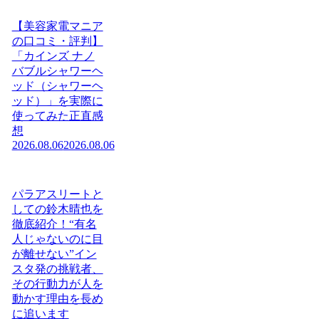
【美容家電マニア
の口コミ・評判】
「カインズ ナノ
バブルシャワーヘ
ッド（シャワーヘ
ッド）」を実際に
使ってみた正直感
想
2026.08.06
2026.08.06
パラアスリートと
しての鈴木晴也を
徹底紹介！“有名
人じゃないのに目
が離せない”イン
スタ発の挑戦者、
その行動力が人を
動かす理由を長め
に追います