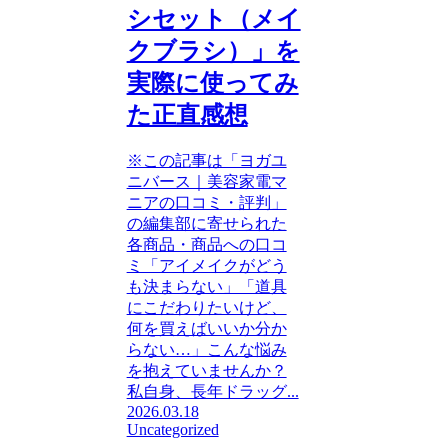
シセット（メイ
クブラシ）」を
実際に使ってみ
た正直感想
※この記事は「ヨガユ
ニバース｜美容家電マ
ニアの口コミ・評判」
の編集部に寄せられた
各商品・商品への口コ
ミ「アイメイクがどう
も決まらない」「道具
にこだわりたいけど、
何を買えばいいか分か
らない…」こんな悩み
を抱えていませんか？
私自身、長年ドラッグ...
2026.03.18
Uncategorized