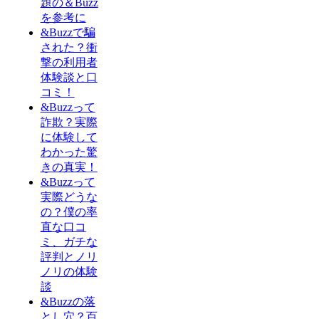
題の＆Buzz
を参考に
&Buzzで騙
された？衝
撃の利用者
体験談と口
コミ！
&Buzzって
詐欺？実際
に体験して
わかった驚
きの真実！
&Buzzって
実際どうな
の？僕の率
直な口コ
ミ、ガチな
評判とノリ
ノリの体験
談
&Buzzの落
とし穴？百