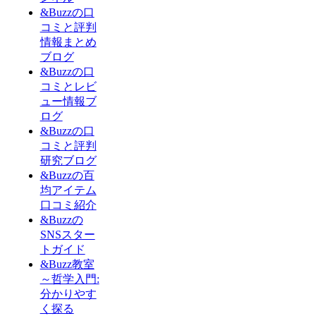
&Buzzの口
コミと評判
情報まとめ
ブログ
&Buzzの口
コミとレビ
ュー情報ブ
ログ
&Buzzの口
コミと評判
研究ブログ
&Buzzの百
均アイテム
口コミ紹介
&Buzzの
SNSスター
トガイド
&Buzz教室
～哲学入門:
分かりやす
く探る