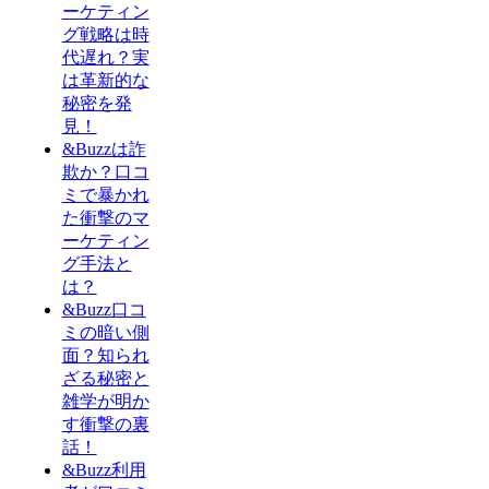
ーケティン
グ戦略は時
代遅れ？実
は革新的な
秘密を発
見！
&Buzzは詐
欺か？口コ
ミで暴かれ
た衝撃のマ
ーケティン
グ手法と
は？
&Buzz口コ
ミの暗い側
面？知られ
ざる秘密と
雑学が明か
す衝撃の裏
話！
&Buzz利用