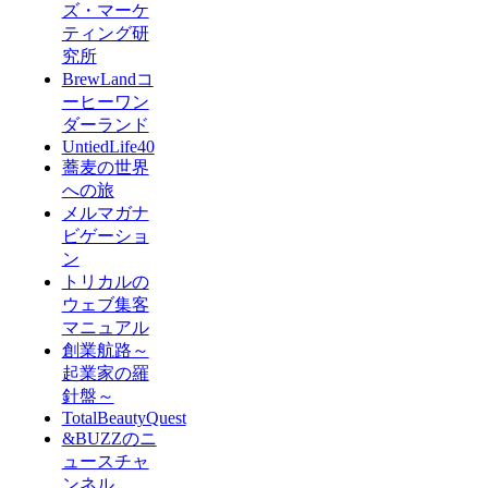
ズ・マーケ
ティング研
究所
BrewLandコ
ーヒーワン
ダーランド
UntiedLife40
蕎麦の世界
への旅
メルマガナ
ビゲーショ
ン
トリカルの
ウェブ集客
マニュアル
創業航路～
起業家の羅
針盤～
TotalBeautyQuest
&BUZZのニ
ュースチャ
ンネル