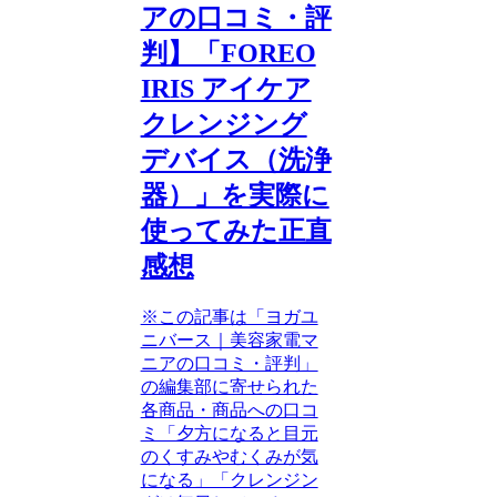
アの口コミ・評
判】「FOREO
IRIS アイケア
クレンジング
デバイス（洗浄
器）」を実際に
使ってみた正直
感想
※この記事は「ヨガユ
ニバース｜美容家電マ
ニアの口コミ・評判」
の編集部に寄せられた
各商品・商品への口コ
ミ「夕方になると目元
のくすみやむくみが気
になる」「クレンジン