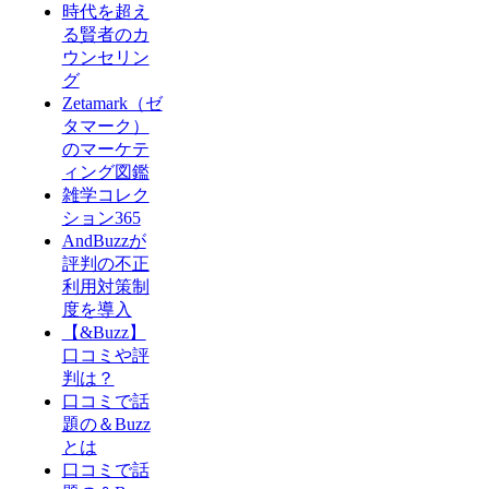
時代を超え
る賢者のカ
ウンセリン
グ
Zetamark（ゼ
タマーク）
のマーケテ
ィング図鑑
雑学コレク
ション365
AndBuzzが
評判の不正
利用対策制
度を導入
【&Buzz】
口コミや評
判は？
口コミで話
題の＆Buzz
とは
口コミで話