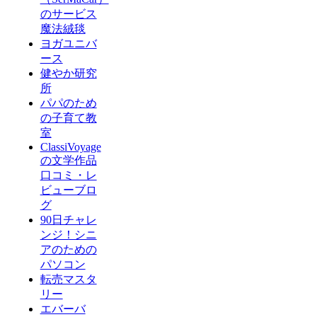
のサービス
魔法絨毯
ヨガユニバ
ース
健やか研究
所
パパのため
の子育て教
室
ClassiVoyage
の文学作品
口コミ・レ
ビューブロ
グ
90日チャレ
ンジ！シニ
アのための
パソコン
転売マスタ
リー
エバーバ