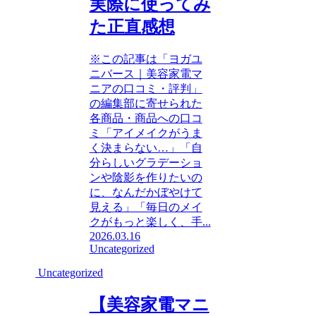
実際に使ってみ
た正直感想
※この記事は「ヨガユ
ニバース｜美容家電マ
ニアの口コミ・評判」
の編集部に寄せられた
各商品・商品への口コ
ミ「アイメイクがうま
く決まらない…」「自
分らしいグラデーショ
ンや陰影を作りたいの
に、なんだかぼやけて
見える」「毎日のメイ
クがもっと楽しく、手...
2026.03.16
Uncategorized
Uncategorized
【美容家電マニ