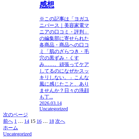
感想
※この記事は「ヨガユ
ニバース｜美容家電マ
ニアの口コミ・評判」
の編集部に寄せられた
各商品・商品への口コ
ミ「肌のざらつき・毛
穴の黒ずみ・くす
み……。頑張ってケア
してるのになぜかスッ
キリしない。」こんな
風に感じたこと、あり
ませんか？日々の洗顔
も丁...
2026.03.14
Uncategorized
次のページ
前へ
1
…
14
15
16
…
18
次へ
ホーム
Uncategorized