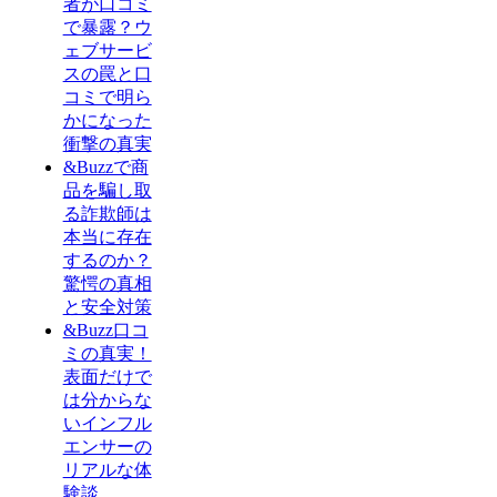
者が口コミ
で暴露？ウ
ェブサービ
スの罠と口
コミで明ら
かになった
衝撃の真実
&Buzzで商
品を騙し取
る詐欺師は
本当に存在
するのか？
驚愕の真相
と安全対策
&Buzz口コ
ミの真実！
表面だけで
は分からな
いインフル
エンサーの
リアルな体
験談