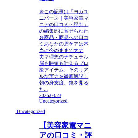
※この記事は「ヨガユ
ニバース｜美容家電マ
ニアの口コミ・評判」
の編集部に寄せられた
各商品・商品への口コ
ミあなたの眉ケアは本
当に今のままで大丈
夫？理想のナチュラル
眉も時短も叶えるプロ
級アイテム、そのリア
ルな実力を徹底解説！
朝の身支度、鏡を見る
た...
2026.03.23
Uncategorized
Uncategorized
【美容家電マニ
アの口コミ・評