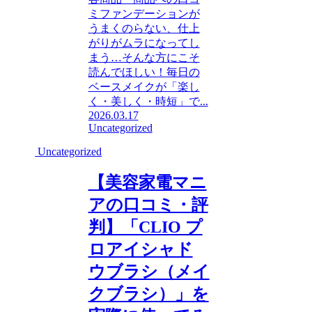
ミファンデーションが
うまくのらない、仕上
がりがムラになってし
まう…そんな方にこそ
読んでほしい！毎日の
ベースメイクが「楽し
く・美しく・時短」で...
2026.03.17
Uncategorized
Uncategorized
【美容家電マニ
アの口コミ・評
判】「CLIO プ
ロアイシャド
ウブラシ（メイ
クブラシ）」を