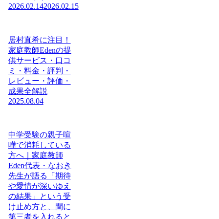
2026.02.14
2026.02.15
居村直希に注目！
家庭教師Edenの提
供サービス・口コ
ミ・料金・評判・
レビュー・評価・
成果全解説
2025.08.04
中学受験の親子喧
嘩で消耗している
方へ｜家庭教師
Eden代表・なおき
先生が語る「期待
や愛情が深いゆえ
の結果」という受
け止め方と、間に
第三者を入れると