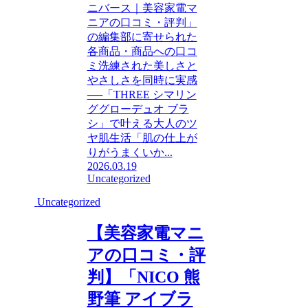
ニバース｜美容家電マ
ニアの口コミ・評判」
の編集部に寄せられた
各商品・商品への口コ
ミ洗練された美しさと
やさしさを同時に実感
──「THREE シマリン
ググローデュオ ブラ
シ」で叶える大人のツ
ヤ肌生活「肌の仕上が
りがうまくいか...
2026.03.19
Uncategorized
Uncategorized
【美容家電マニ
アの口コミ・評
判】「NICO 熊
野筆 アイブラ