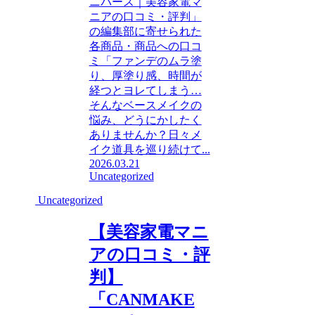
ニバース｜美容家電マ
ニアの口コミ・評判」
の編集部に寄せられた
各商品・商品への口コ
ミ「ファンデのムラ塗
り、厚塗り感、時間が
経つとヨレてしまう…
そんなベースメイクの
悩み、どうにかしたく
ありませんか？日々メ
イク道具を巡り続けて...
2026.03.21
Uncategorized
Uncategorized
【美容家電マニ
アの口コミ・評
判】
「CANMAKE