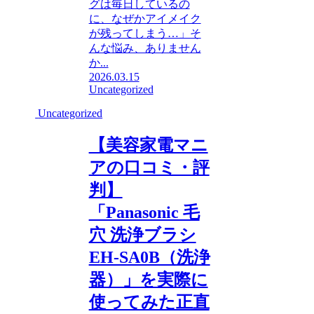
グは毎日しているの
に、なぜかアイメイク
が残ってしまう…」そ
んな悩み、ありません
か...
2026.03.15
Uncategorized
Uncategorized
【美容家電マニ
アの口コミ・評
判】
「Panasonic 毛
穴 洗浄ブラシ
EH-SA0B（洗浄
器）」を実際に
使ってみた正直