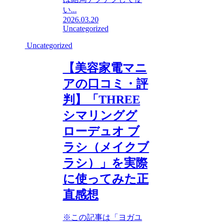
い...
2026.03.20
Uncategorized
Uncategorized
【美容家電マニ
アの口コミ・評
判】「THREE
シマリンググ
ローデュオ ブ
ラシ（メイクブ
ラシ）」を実際
に使ってみた正
直感想
※この記事は「ヨガユ