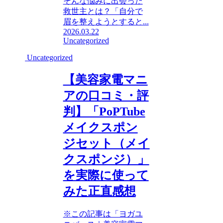
そんな悩みに出会った
救世主とは？「自分で
眉を整えようとすると...
2026.03.22
Uncategorized
Uncategorized
【美容家電マニ
アの口コミ・評
判】「PoPTube
メイクスポン
ジセット（メイ
クスポンジ）」
を実際に使って
みた正直感想
※この記事は「ヨガユ