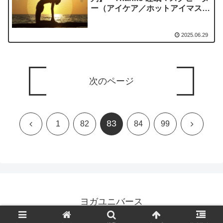
ー（アイケア／ホットアイマス
ク）」を実際に使ってみた正直感
想
2025.06.29
次のページ
83
前
次
1
82
84
99
へ
へ
ヨガユニバース
© 2023 ヨガユニバース.