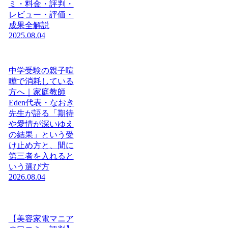
ミ・料金・評判・
レビュー・評価・
成果全解説
2025.08.04
中学受験の親子喧
嘩で消耗している
方へ｜家庭教師
Eden代表・なおき
先生が語る「期待
や愛情が深いゆえ
の結果」という受
け止め方と、間に
第三者を入れると
いう選び方
2026.08.04
【美容家電マニア