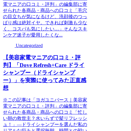
電マニアの口コミ・評判」の編集部に寄
せられた各商品・商品への口コミ「毛穴
の目立ちが気になるけど、洗顔後のつっ
ぱり感は絶対イヤ。できれば刺激も少な
く、コスパも気にしたい…」そんなスキ
ンケア迷子が愛用したくな...
Uncategorized
【美容家電マニアの口コミ・評
判】「Dove Refresh+Care ドライ
シャンプー（ドライシャンプ
ー）」を実際に使ってみた正直感
想
※この記事は「ヨガユニバース｜美容家
電マニアの口コミ・評判」の編集部に寄
せられた各商品・商品への口コミ「忙し
い朝の救世主？水いらずで髪リフレッシ
ュ！」―ドライシャンプーを選んだ私の
リアルな悩みと選択毎朝、時間との戦い