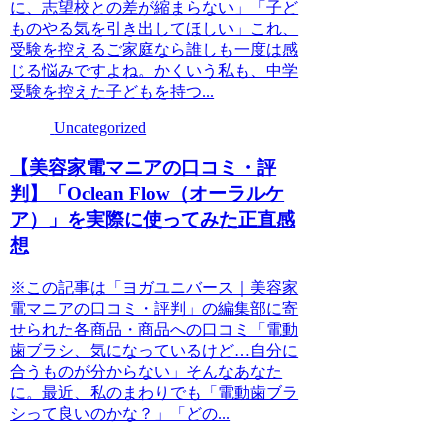
に、志望校との差が縮まらない」「子ど
ものやる気を引き出してほしい」これ、
受験を控えるご家庭なら誰しも一度は感
じる悩みですよね。かくいう私も、中学
受験を控えた子どもを持つ...
Uncategorized
【美容家電マニアの口コミ・評
判】「Oclean Flow（オーラルケ
ア）」を実際に使ってみた正直感
想
※この記事は「ヨガユニバース｜美容家
電マニアの口コミ・評判」の編集部に寄
せられた各商品・商品への口コミ「電動
歯ブラシ、気になっているけど…自分に
合うものが分からない」そんなあなた
に。最近、私のまわりでも「電動歯ブラ
シって良いのかな？」「どの...