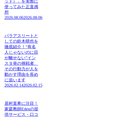
ッド）」を実際に
使ってみた正直感
想
2026.08.06
2026.08.06
パラアスリートと
しての鈴木晴也を
徹底紹介！“有名
人じゃないのに目
が離せない”イン
スタ発の挑戦者、
その行動力が人を
動かす理由を長め
に追います
2026.02.14
2026.02.15
居村直希に注目！
家庭教師Edenの提
供サービス・口コ