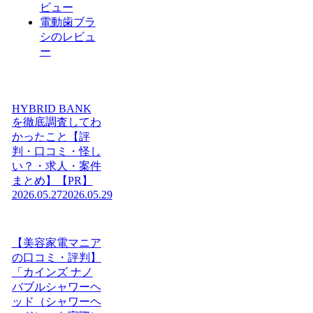
ビュー
電動歯ブラ
シのレビュ
ー
HYBRID BANK
を徹底調査してわ
かったこと【評
判・口コミ・怪し
い？・求人・案件
まとめ】【PR】
2026.05.27
2026.05.29
【美容家電マニア
の口コミ・評判】
「カインズ ナノ
バブルシャワーヘ
ッド（シャワーヘ