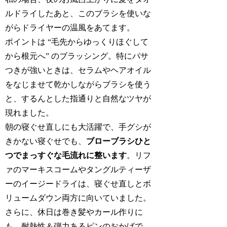
ルドライしたあと、このブラシを使いな
がらドライヤーの温風をあてます。
ポイントは “毛先からゆっくりほぐして
から根元へ” のブラッシング。特にパサ
つきが強いときは、セラムやヘアオイル
をなじませて乾かしながらブラシを使う
と、するんとした指通りと自然なツヤが
現れました。
朝の寝ぐせ直しにも大活躍で、手グシが
きかない寝ぐせでも、
ブローブラシひと
つでまっすぐな毛流れに整います
。リフ
ァのマーキスコームやタングルティーザ
ーのイージードライは、寝ぐせ直しとボ
リュームダウン両方に向いていました。
さらに、休日は巻き髪やカール作りに
も。耐熱性＆弾力あるピンのおかげで、