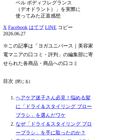
ベル ボディフレグランス
（デオドラント）」を実際に
使ってみた正直感想
X
Facebook
はてブ
LINE
コピー
2026.06.27
※この記事は「ヨガユニバース｜美容家
電マニアの口コミ・評判」の編集部に寄
せられた各商品・商品への口コミ
目次
ヘアケア迷子さん必見！悩める髪
に「ドライ＆スタイリング ブロー
ブラシ」を選んだワケ
なぜ「ドライ＆スタイリング ブロ
ーブラシ」を手に取ったのか？