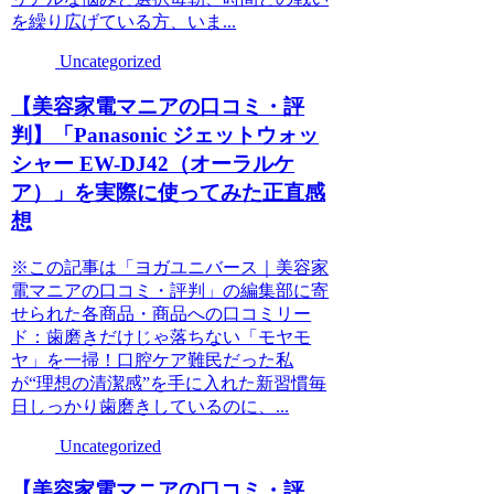
を繰り広げている方、いま...
Uncategorized
【美容家電マニアの口コミ・評
判】「Panasonic ジェットウォッ
シャー EW-DJ42（オーラルケ
ア）」を実際に使ってみた正直感
想
※この記事は「ヨガユニバース｜美容家
電マニアの口コミ・評判」の編集部に寄
せられた各商品・商品への口コミリー
ド：歯磨きだけじゃ落ちない「モヤモ
ヤ」を一掃！口腔ケア難民だった私
が“理想の清潔感”を手に入れた新習慣毎
日しっかり歯磨きしているのに、...
Uncategorized
【美容家電マニアの口コミ・評