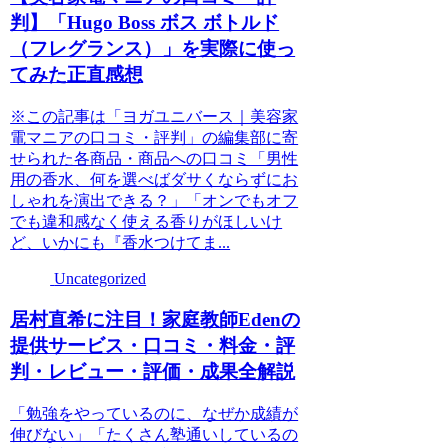
判】「Hugo Boss ボス ボトルド
（フレグランス）」を実際に使っ
てみた正直感想
※この記事は「ヨガユニバース｜美容家
電マニアの口コミ・評判」の編集部に寄
せられた各商品・商品への口コミ「男性
用の香水、何を選べばダサくならずにお
しゃれを演出できる？」「オンでもオフ
でも違和感なく使える香りがほしいけ
ど、いかにも『香水つけてま...
Uncategorized
居村直希に注目！家庭教師Edenの
提供サービス・口コミ・料金・評
判・レビュー・評価・成果全解説
「勉強をやっているのに、なぜか成績が
伸びない」「たくさん塾通いしているの