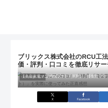
ブリックス株式会社のRCU工
価・評判・口コミを徹底リサー
【美容家電マニアの口コミ・評判】「資生堂 アク
Uncategorized
X
Facebook