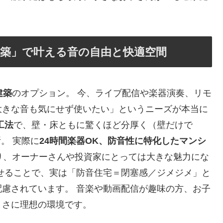
建築」で叶える音の自由と快適空間
建築
のオプション。 今、ライブ配信や楽器演奏、リモ
大きな音も気にせず使いたい」というニーズが本当に
工法
で、壁・床ともに驚くほど分厚く（壁だけで
断。 実際に
24時間楽器OK、防音性に特化したマンシ
り、オーナーさんや投資家にとっては大きな魅力にな
せることで、実は「防音住宅＝閉塞感／ジメジメ」と
慮されています。 音楽や動画配信が趣味の方、お子
まさに理想の環境です。