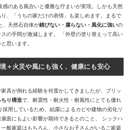
級感のある風合いと優雅な佇まいが実現。しかも天然
あり、「うちの家だけの表情」も楽しめます。まるで
た、天然石自体が
錆びない・腐らない・風化に強い
の
スの手間が激減します。 「外壁の塗り替えって高い
いと思います。
境＋火災や風にも強く、健康にも安心
で家具が倒れる経験を何度かしてきましたが、ブリッ
っちり構造
で、耐震性・耐火性・耐風性にとても優れ
り採用しているため、結露によるカビや建物の劣化リ
康面にもよい影響が期待できるとのこと。 シックハ
、一般家庭はもちろん、小さなお子さんがいるご家庭