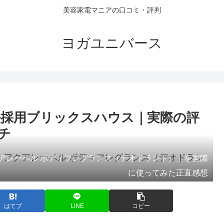
美容家電マニアの口コミ・評判
ヨガユニバース
法採用ブリックスハウス｜実際の評
チ
アレーベル ボディフレグランス（デオドラント）」を実際
に使ってみた正直感想
はてブ
LINE
コピー