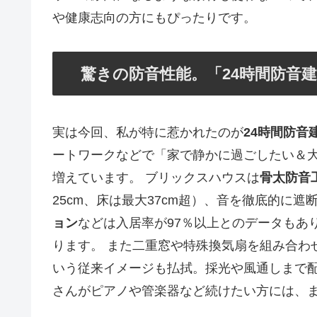
や健康志向の方にもぴったりです。
驚きの防音性能。「24時間防音
実は今回、私が特に惹かれたのが
24時間防音
ートワークなどで「家で静かに過ごしたい＆
増えています。 ブリックスハウスは
骨太防音
25cm、床は最大37cm超）、音を徹底的に遮
ョン
などは入居率が97％以上とのデータもあ
ります。 また二重窓や特殊換気扇を組み合わ
いう従来イメージも払拭。採光や風通しまで配
さんがピアノや管楽器など続けたい方には、