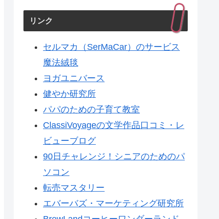
リンク
セルマカ（SerMaCar）のサービス
魔法絨毯
ヨガユニバース
健やか研究所
パパのための子育て教室
ClassiVoyageの文学作品口コミ・レ
ビューブログ
90日チャレンジ！シニアのためのパ
ソコン
転売マスタリー
エバーバズ・マーケティング研究所
BrewLandコーヒーワンダーランド