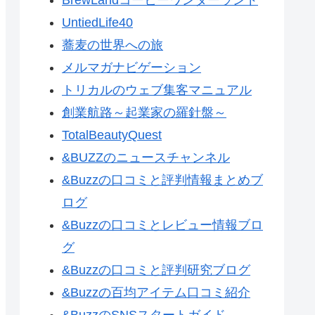
UntiedLife40
蕎麦の世界への旅
メルマガナビゲーション
トリカルのウェブ集客マニュアル
創業航路～起業家の羅針盤～
TotalBeautyQuest
&BUZZのニュースチャンネル
&Buzzの口コミと評判情報まとめブ
ログ
&Buzzの口コミとレビュー情報ブロ
グ
&Buzzの口コミと評判研究ブログ
&Buzzの百均アイテム口コミ紹介
&BuzzのSNSスタートガイド