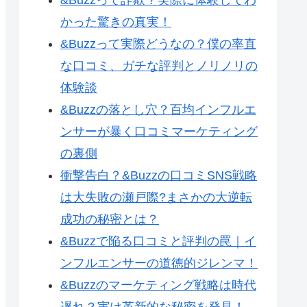
かった驚きの真実！
&Buzzって実際どうなの？僕の率直
な口コミ、ガチな評判とノリノリの
体験談
&Buzzの落とし穴？百均インフルエ
ンサーが暴く口コミマーケティング
の裏側
衝撃告白？&Buzzの口コミSNS戦略
は大失敗の瀬戸際?まさかの大逆転
成功の秘密とは？
&Buzzで陥る口コミと評判の罠｜イ
ンフルエンサーの道徳的ジレンマ！
&Buzzのマーケティング戦略は時代
遅れ？実は革新的な秘密を発見！