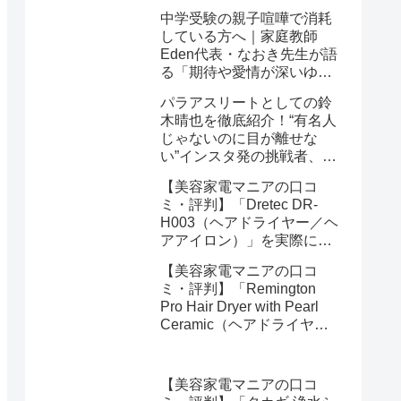
中学受験の親子喧嘩で消耗
している方へ｜家庭教師
Eden代表・なおき先生が語
る「期待や愛情が深いゆえ
の結果」という受け止め方
パラアスリートとしての鈴
と、間に第三者を入れると
木晴也を徹底紹介！“有名人
いう選び方
じゃないのに目が離せな
い”インスタ発の挑戦者、そ
の行動力が人を動かす理由
【美容家電マニアの口コ
を長めに追います
ミ・評判】「Dretec DR-
H003（ヘアドライヤー／ヘ
アアイロン）」を実際に使
ってみた正直感想
【美容家電マニアの口コ
ミ・評判】「Remington
Pro Hair Dryer with Pearl
Ceramic（ヘアドライヤー
／ヘアアイロン）」を実際
に使ってみた正直感想
【美容家電マニアの口コ