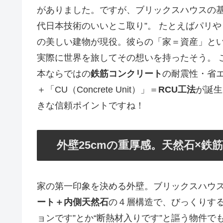
がありました。ですが、ブリックスハウスの基
代日本技術のいいとこ取り”。 たとえばパリ
の美しい建物が現役。彼らの「家＝資産」と
実際に世界を旅してその想いを持ったそう。 
本ならではの
鉄筋コンクリート
の耐震性・省エネ性
＋「CU（Concrete Unit）」＝
RCU工法
が誕生
きな信頼ポイントですね！
外壁25cmの重厚感。天然石×
家の第一印象を決める外壁。ブリックスハウ
ート＋内側天然石
の４層構造で、びっくりする
ョンです”とか“断熱材入りです”と謳う物件