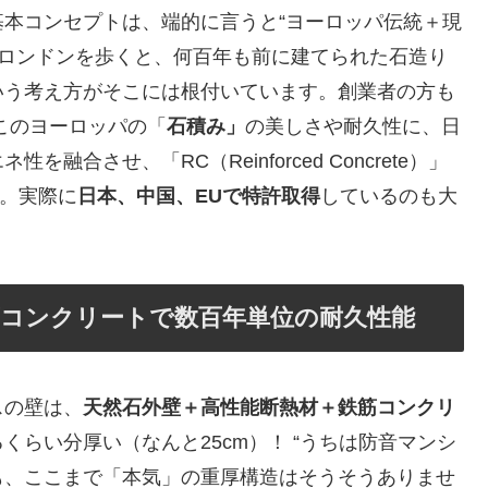
本コンセプトは、端的に言うと“ヨーロッパ伝統＋現
やロンドンを歩くと、何百年も前に建てられた石造り
いう考え方がそこには根付いています。創業者の方も
このヨーロッパの「
石積み」
の美しさや耐久性に、日
を融合させ、「RC（Reinforced Concrete）」
。実際に
日本、中国、EUで特許取得
しているのも大
鉄筋コンクリートで数百年単位の耐久性能
スの壁は、
天然石外壁＋高性能断熱材＋鉄筋コンクリ
くらい分厚い（なんと25cm）！ “うちは防音マンシ
でも、ここまで「本気」の重厚構造はそうそうありませ