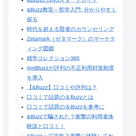
&Buzz教室～哲学入門: 分かりやすく
探る
時代を超える賢者のカウンセリング
Zetamark（ゼタマーク）のマーケテ
ィング図鑑
雑学コレクション365
AndBuzzが評判の不正利用対策制度
を導入
【&Buzz】口コミや評判は？
口コミで話題の＆Buzzとは
口コミで話題の＆Buzzを参考に
&Buzzで騙された？衝撃の利用者体
験談と口コミ！
&Buzzって詐欺？実際に体験してわ