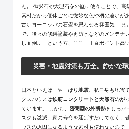
ん。 御影石や大理石を外壁に使うことで、高
素材だから個体ごとに微妙な色や柄の違いが
古いヨーロッパの石畳を思わせる雰囲気。 ま
で、後々の修繕塗装や再防水などのメンテナン
し面倒…」という方、ここ、正直ポイント高
災害・地震対策も万全。静かな環
日本といえば、やっぱり
地震
。私自身も地震
クスハウスは
鉄筋コンクリートと天然石のが
ています。 しかも、
密閉型の外断熱
をしっか
スクも激減。家の寿命を延ばすだけでなく、健
ウスの原因になるような素材も使わないので