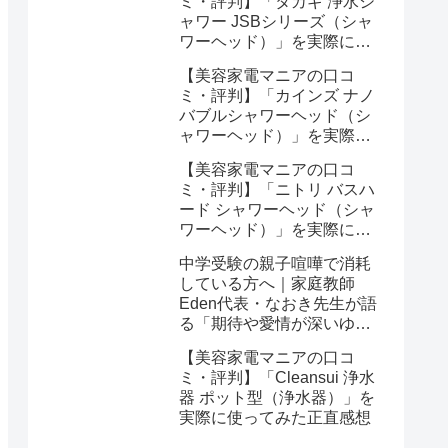
ミ・評判】「タカギ 浄水シ
ャワー JSBシリーズ（シャ
ワーヘッド）」を実際に使
ってみた正直感想
【美容家電マニアの口コ
ミ・評判】「カインズ ナノ
バブルシャワーヘッド（シ
ャワーヘッド）」を実際に
使ってみた正直感想
【美容家電マニアの口コ
ミ・評判】「ニトリ バスハ
ード シャワーヘッド（シャ
ワーヘッド）」を実際に使
ってみた正直感想
中学受験の親子喧嘩で消耗
している方へ｜家庭教師
Eden代表・なおき先生が語
る「期待や愛情が深いゆえ
の結果」という受け止め方
【美容家電マニアの口コ
と、間に第三者を入れると
ミ・評判】「Cleansui 浄水
いう選び方
器 ポット型（浄水器）」を
実際に使ってみた正直感想