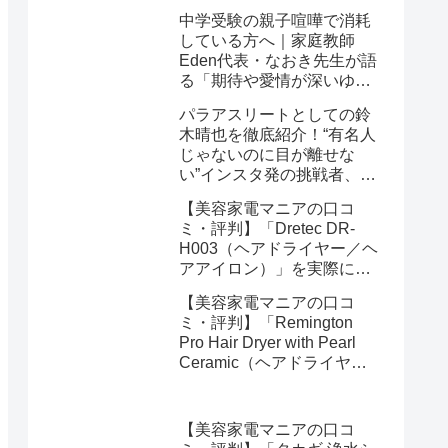
中学受験の親子喧嘩で消耗
している方へ｜家庭教師
Eden代表・なおき先生が語
る「期待や愛情が深いゆえ
の結果」という受け止め方
パラアスリートとしての鈴
と、間に第三者を入れると
木晴也を徹底紹介！“有名人
いう選び方
じゃないのに目が離せな
い”インスタ発の挑戦者、そ
の行動力が人を動かす理由
【美容家電マニアの口コ
を長めに追います
ミ・評判】「Dretec DR-
H003（ヘアドライヤー／ヘ
アアイロン）」を実際に使
ってみた正直感想
【美容家電マニアの口コ
ミ・評判】「Remington
Pro Hair Dryer with Pearl
Ceramic（ヘアドライヤー
／ヘアアイロン）」を実際
に使ってみた正直感想
【美容家電マニアの口コ