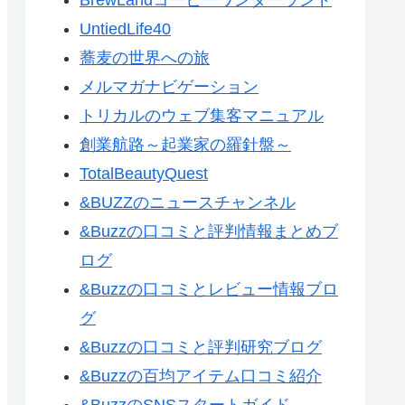
UntiedLife40
蕎麦の世界への旅
メルマガナビゲーション
トリカルのウェブ集客マニュアル
創業航路～起業家の羅針盤～
TotalBeautyQuest
&BUZZのニュースチャンネル
&Buzzの口コミと評判情報まとめブ
ログ
&Buzzの口コミとレビュー情報ブロ
グ
&Buzzの口コミと評判研究ブログ
&Buzzの百均アイテム口コミ紹介
&BuzzのSNSスタートガイド