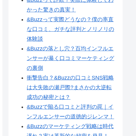
かった驚きの真実！
&Buzzって実際どうなの？僕の率直
な口コミ、ガチな評判とノリノリの
体験談
&Buzzの落とし穴？百均インフルエ
ンサーが暴く口コミマーケティング
の裏側
衝撃告白？&Buzzの口コミSNS戦略
は大失敗の瀬戸際?まさかの大逆転
成功の秘密とは？
&Buzzで陥る口コミと評判の罠｜イ
ンフルエンサーの道徳的ジレンマ！
&Buzzのマーケティング戦略は時代
遅れ？実は革新的な秘密を発見！