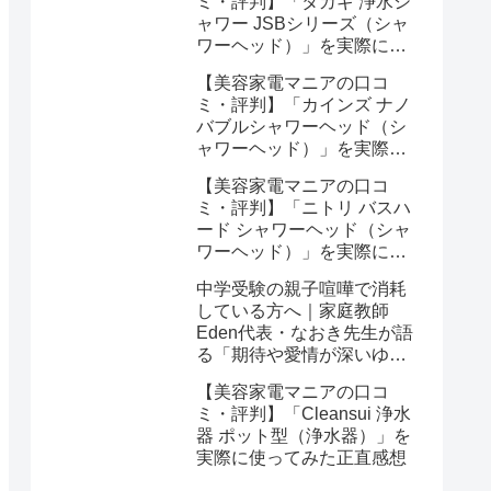
ミ・評判】「タカギ 浄水シ
ャワー JSBシリーズ（シャ
ワーヘッド）」を実際に使
ってみた正直感想
【美容家電マニアの口コ
ミ・評判】「カインズ ナノ
バブルシャワーヘッド（シ
ャワーヘッド）」を実際に
使ってみた正直感想
【美容家電マニアの口コ
ミ・評判】「ニトリ バスハ
ード シャワーヘッド（シャ
ワーヘッド）」を実際に使
ってみた正直感想
中学受験の親子喧嘩で消耗
している方へ｜家庭教師
Eden代表・なおき先生が語
る「期待や愛情が深いゆえ
の結果」という受け止め方
【美容家電マニアの口コ
と、間に第三者を入れると
ミ・評判】「Cleansui 浄水
いう選び方
器 ポット型（浄水器）」を
実際に使ってみた正直感想