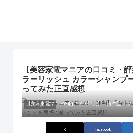
【美容家電マニアの口コミ・評判】「L
ラーリッシュ カラーシャンプ
ってみた正直感想
【美容家電マニアの口コミ・評判】「資生堂 アク
Uncategorized
X
Facebook