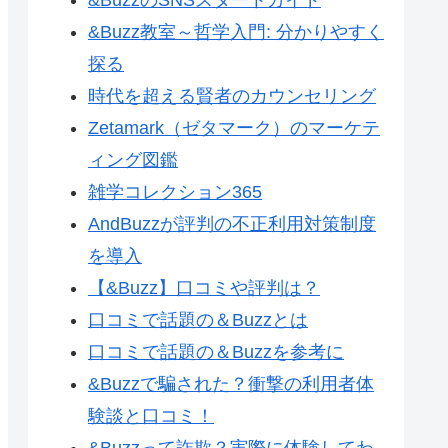
&Buzz教室～哲学入門: 分かりやすく
探る
時代を超える賢者のカウンセリング
Zetamark（ゼタマーク）のマーケテ
ィング図鑑
雑学コレクション365
AndBuzzが評判の不正利用対策制度
を導入
【&Buzz】口コミや評判は？
口コミで話題の＆Buzzとは
口コミで話題の＆Buzzを参考に
&Buzzで騙された？衝撃の利用者体
験談と口コミ！
&Buzzって詐欺？実際に体験してわ