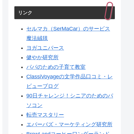
リンク
セルマカ（SerMaCar）のサービス
魔法絨毯
ヨガユニバース
健やか研究所
パパのための子育て教室
ClassiVoyageの文学作品口コミ・レ
ビューブログ
90日チャレンジ！シニアのためのパ
ソコン
転売マスタリー
エバーバズ・マーケティング研究所
BrewLandコーヒーワンダーランド