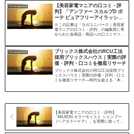
リングジェル」の実力と気になるリアル
【美容家電マニアの口コミ・評
Uncategorized
な実体験肌のざらつき、化...
判】「アンファー スカルプD ボ
ーテ ピュアフリーアイラッシュ
（まつげ美容液）」を実際に使っ
※この記事は「ヨガユニバース｜美容家
てみた正直感想
電マニアの口コミ・評判」の編集部に寄
せられた各商品・商品への口コミマツエ
ク・まつげダメージに終止符？まつげ美
容液選びに悩んだ私が「アンファー スカ
ルプD ボーテ ピュアフリーアイラッシ
ブリックス株式会社のRCU工法
Uncategorized
ュ」を選んだ理由「最...
採用ブリックスハウス｜実際の評
価・評判・口コミを徹底リサーチ
ブリックス株式会社のRCU工法採用ブリ
ックスハウス｜実際の評価・評判・口コ
ミを徹底リサーチ―時代を超える「本物
の住まい」を求めて。RCU工法ブリック
スハウスの魅力・価値を一般目線でレビ
ュー！―家を建てる。その人生の一大イ
ベントにおいて、多く...
【美容家電マニアの口コミ・評判】
「MILBON カラーモイスト シャンプー
（ヘアカラーケア）」を実際に使ってみ
た正直感想