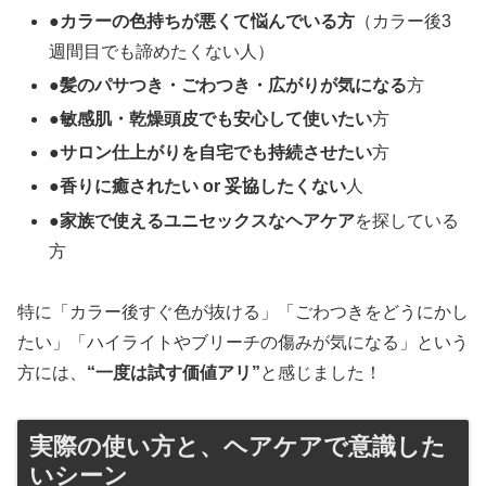
●
カラーの色持ちが悪くて悩んでいる方
（カラー後3
週間目でも諦めたくない人）
●
髪のパサつき・ごわつき・広がりが気になる
方
●
敏感肌・乾燥頭皮でも安心して使いたい
方
●
サロン仕上がりを自宅でも持続させたい
方
●
香りに癒されたい or 妥協したくない
人
●
家族で使えるユニセックスなヘアケア
を探している
方
特に「カラー後すぐ色が抜ける」「ごわつきをどうにかし
たい」「ハイライトやブリーチの傷みが気になる」という
方には、
“一度は試す価値アリ”
と感じました！
実際の使い方と、ヘアケアで意識した
いシーン