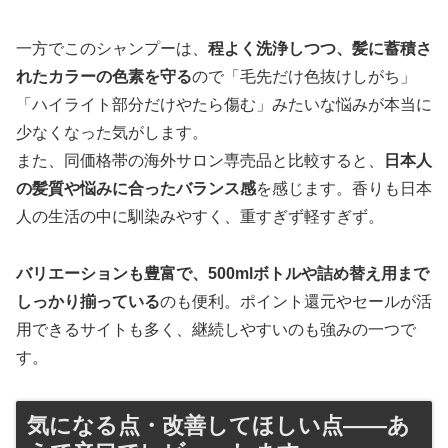
一方でこのシャンプーは、
程よく洗浄しつつ、髪に蓄積さ
れたカラーの色素を守る
ので「毛先だけ色抜けしがち」
「ハイライト部分だけやたら傷む」みたいな悩みが本当に
少なくなった気がします。
また、同価格帯の海外サロン専売品と比較すると、
日本人
の髪質や悩みに合ったバランス感
を感じます。香りも日本
人の生活の中に馴染みやすく、重すぎず軽すぎず。
バリエーションも豊富で、500mlボトルや詰め替え用まで
しっかり揃っている
のも便利。ポイント還元やセールが活
用できるサイトも多く、継続しやすいのも強みの一つで
す。
気になる点・改善してほしい点――あ