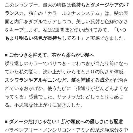
このシャンプー、最大の特徴は
色持ちとダメージケアのバ
ランス
力。独自の「カラールミナスシステム」は、髪の表
面と内部をダブルでケアしつつ、美しい反射と色鮮やかさ
をキープします。私は2週間ほど使い続けてみて、
「いつ
もより明るい発色が長持ちしてる！」
と実感できました。
■ ごわつきを抑えて、芯から柔らかい髪へ
繰り返しのカラーでパサつき・ごわつきが当たり前になっ
ていた私の髪も、洗い上がりからまとまりの良さを体感。
スクワランやアルギニンなど、髪を補修する成分
が配合さ
れているおかげか、使うたびに「指通りがどんどんよくな
ってくる」感覚でした。サラサラだけどしっとりも感じ
る、不思議な仕上がりに驚きました。
■ ダメージだけじゃない！肌や頭皮への優しさにも配慮
パラベンフリー・ノンシリコン・アミノ酸系洗浄成分を中