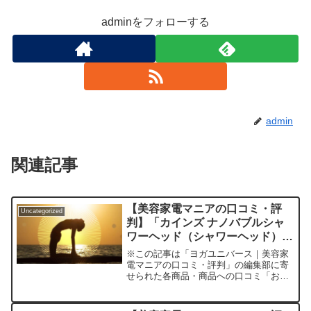
adminをフォローする
admin
関連記事
【美容家電マニアの口コミ・評
Uncategorized
判】「カインズ ナノバブルシャ
ワーヘッド（シャワーヘッド）」
を実際に使ってみた正直感想
※この記事は「ヨガユニバース｜美容家
電マニアの口コミ・評判」の編集部に寄
せられた各商品・商品への口コミ「お風
呂のシャワー、ずっと昔のまま使ってい
ませんか？」最近、美容や節水への意識
がぐっと高まる中、「水道代を抑えた