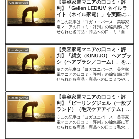
【美容家電マニアの口コミ・評
Uncategorized
い」「肌に優しいシャワーに...
判】「Gellen LED/UV ネイルラ
イト（ネイル家電）」を実際に使
ってみた正直感想
※この記事は「ヨガユニバース｜美容家
電マニアの口コミ・評判」の編集部に寄
せられた各商品・商品への口コミ「自宅
ネイルでサロン級の仕上がりを叶えた
い」「いろんなジェルに毎回合わせて硬
化機器を買い換えるのが面倒」「忙しく
【美容家電マニアの口コミ・評
Uncategorized
てネイルサロンに行く時間が...
判】「絹女（KINUJO） ヘアブラ
シ（ヘアブラシ／コーム）」を実
際に使ってみた正直感想
※この記事は「ヨガユニバース｜美容家
電マニアの口コミ・評判」の編集部に寄
せられた各商品・商品への口コミつや髪
への近道、迷えるヘアケア難民に！
――「絹女（KINUJO）ヘアブラシ」を
手に取った理由朝、鏡を見るたびに…
【美容家電マニアの口コミ・評
Uncategorized
「なんだか髪に元気がない」...
判】「ピーリングジェル（一般ブ
ランド）（毛穴ケアアイテム）」
を実際に使ってみた正直感想
※この記事は「ヨガユニバース｜美容家
電マニアの口コミ・評判」の編集部に寄
せられた各商品・商品への口コミ毛穴・
ざらつき・くすみ…家庭で手軽にクリア
な素肌を目指したいあなたへ――「ピー