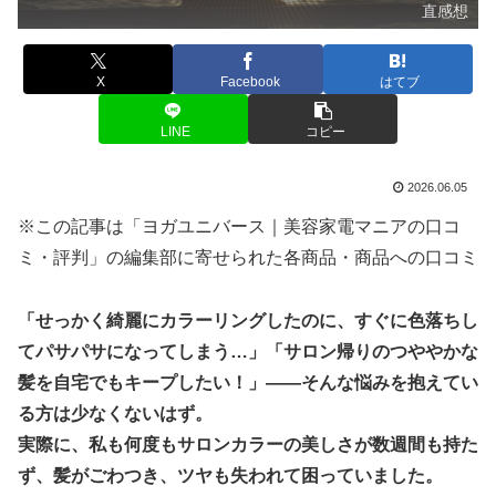
直感想
X
Facebook
はてブ
LINE
コピー
2026.06.05
※この記事は「ヨガユニバース｜美容家電マニアの口コ
ミ・評判」の編集部に寄せられた各商品・商品への口コミ
「せっかく綺麗にカラーリングしたのに、すぐに色落ちし
てパサパサになってしまう…」「サロン帰りのつややかな
髪を自宅でもキープしたい！」――そんな悩みを抱えてい
る方は少なくないはず。
実際に、私も何度もサロンカラーの美しさが数週間も持た
ず、髪がごわつき、ツヤも失われて困っていました。