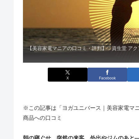
【美容家電マニアの口コミ・評判】「資生堂 アク
X
Facebook
※この記事は「ヨガユニバース｜美容家電マ
商品への口コミ
朝の寝ぐせ、突然の来客、外出やジムのあと