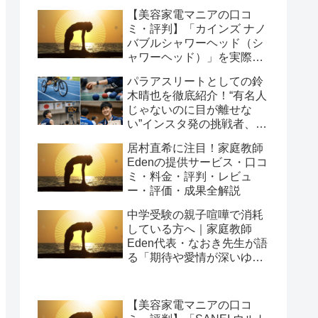
【美容家電マニアの口コ
ミ・評判】「カインズ ナノ
バブルシャワーヘッド（シ
ャワーヘッド）」を実際に
使ってみた正直感想
パラアスリートとしての鈴
木晴也を徹底紹介！“有名人
じゃないのに目が離せな
い”インスタ発の挑戦者、そ
の行動力が人を動かす理由
居村直希に注目！家庭教師
を長めに追います
Edenの提供サービス・口コ
ミ・料金・評判・レビュ
ー・評価・成果全解説
中学受験の親子喧嘩で消耗
している方へ｜家庭教師
Eden代表・なおき先生が語
る「期待や愛情が深いゆえ
の結果」という受け止め方
と、間に第三者を入れると
いう選び方
【美容家電マニアの口コ