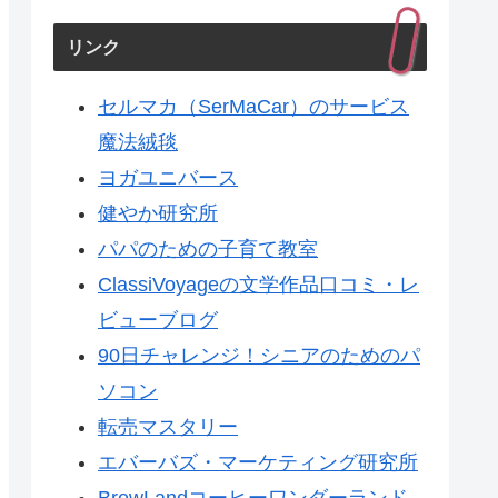
リンク
セルマカ（SerMaCar）のサービス
魔法絨毯
ヨガユニバース
健やか研究所
パパのための子育て教室
ClassiVoyageの文学作品口コミ・レ
ビューブログ
90日チャレンジ！シニアのためのパ
ソコン
転売マスタリー
エバーバズ・マーケティング研究所
BrewLandコーヒーワンダーランド