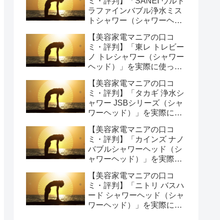
ミ・評判】「SANEI ウルト
ラファインバブル浄水ミス
トシャワー（シャワーヘッ
ド）」を実際に使ってみた
【美容家電マニアの口コ
正直感想
ミ・評判】「東レ トレビー
ノ トレシャワー（シャワー
ヘッド）」を実際に使って
みた正直感想
【美容家電マニアの口コ
ミ・評判】「タカギ 浄水シ
ャワー JSBシリーズ（シャ
ワーヘッド）」を実際に使
ってみた正直感想
【美容家電マニアの口コ
ミ・評判】「カインズ ナノ
バブルシャワーヘッド（シ
ャワーヘッド）」を実際に
使ってみた正直感想
【美容家電マニアの口コ
ミ・評判】「ニトリ バスハ
ード シャワーヘッド（シャ
ワーヘッド）」を実際に使
ってみた正直感想