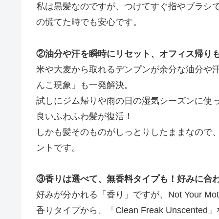
私は黒髪なのですが、つけてすぐ指やブラシ
の慌てた時でも安心です。
②油分や汗を瞬時にリセット、オフィス帰り
米や大麦から取れるデンプンが余分な油分や
んこ現象」も一発解決。
試しにジム帰りや雨の日の湿気シーズンに使
良いふわふわ髪が復活！
しかも髪そのものがしっとりしたままなので
ントです。
③香りは選べて、無香料タイプも！好みに合
好みが分かれる「香り」ですが、Not Your M
香りタイプから、「Clean Freak Unscen