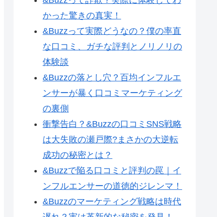
かった驚きの真実！
&Buzzって実際どうなの？僕の率直
な口コミ、ガチな評判とノリノリの
体験談
&Buzzの落とし穴？百均インフルエ
ンサーが暴く口コミマーケティング
の裏側
衝撃告白？&Buzzの口コミSNS戦略
は大失敗の瀬戸際?まさかの大逆転
成功の秘密とは？
&Buzzで陥る口コミと評判の罠｜イ
ンフルエンサーの道徳的ジレンマ！
&Buzzのマーケティング戦略は時代
遅れ？実は革新的な秘密を発見！