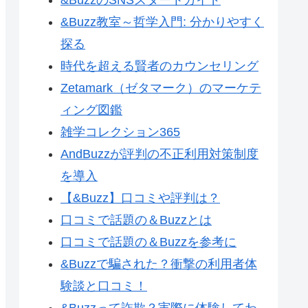
&Buzz教室～哲学入門: 分かりやすく
探る
時代を超える賢者のカウンセリング
Zetamark（ゼタマーク）のマーケテ
ィング図鑑
雑学コレクション365
AndBuzzが評判の不正利用対策制度
を導入
【&Buzz】口コミや評判は？
口コミで話題の＆Buzzとは
口コミで話題の＆Buzzを参考に
&Buzzで騙された？衝撃の利用者体
験談と口コミ！
&Buzzって詐欺？実際に体験してわ