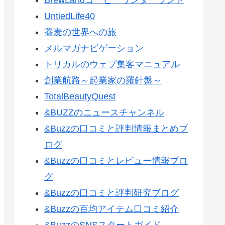
UntiedLife40
蕎麦の世界への旅
メルマガナビゲーション
トリカルのウェブ集客マニュアル
創業航路～起業家の羅針盤～
TotalBeautyQuest
&BUZZのニュースチャンネル
&Buzzの口コミと評判情報まとめブ
ログ
&Buzzの口コミとレビュー情報ブロ
グ
&Buzzの口コミと評判研究ブログ
&Buzzの百均アイテム口コミ紹介
&BuzzのSNSスタートガイド