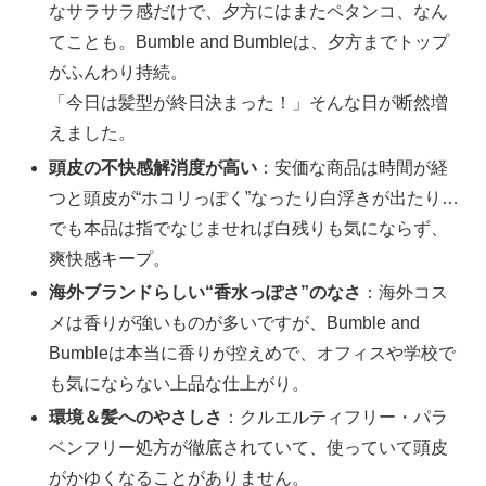
なサラサラ感だけで、夕方にはまたペタンコ、なん
てことも。Bumble and Bumbleは、夕方までトップ
がふんわり持続。
「今日は髪型が終日決まった！」そんな日が断然増
えました。
頭皮の不快感解消度が高い
：安価な商品は時間が経
つと頭皮が“ホコリっぽく”なったり白浮きが出たり…
でも本品は指でなじませれば白残りも気にならず、
爽快感キープ。
海外ブランドらしい“香水っぽさ”のなさ
：海外コス
メは香りが強いものが多いですが、Bumble and
Bumbleは本当に香りが控えめで、オフィスや学校で
も気にならない上品な仕上がり。
環境＆髪へのやさしさ
：クルエルティフリー・パラ
ベンフリー処方が徹底されていて、使っていて頭皮
がかゆくなることがありません。