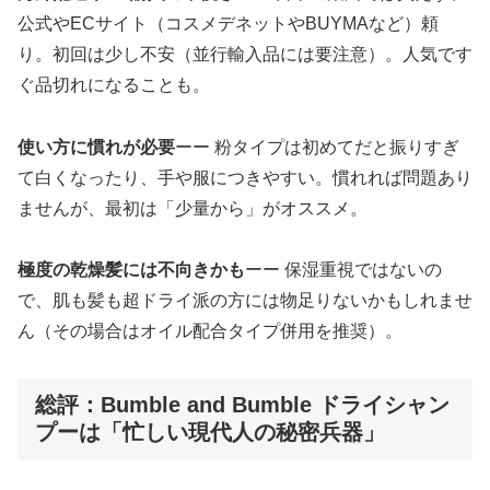
公式やECサイト（コスメデネットやBUYMAなど）頼
り。初回は少し不安（並行輸入品には要注意）。人気です
ぐ品切れになることも。
使い方に慣れが必要
ーー 粉タイプは初めてだと振りすぎ
て白くなったり、手や服につきやすい。慣れれば問題あり
ませんが、最初は「少量から」がオススメ。
極度の乾燥髪には不向きかも
ーー 保湿重視ではないの
で、肌も髪も超ドライ派の方には物足りないかもしれませ
ん（その場合はオイル配合タイプ併用を推奨）。
総評：Bumble and Bumble ドライシャン
プーは「忙しい現代人の秘密兵器」