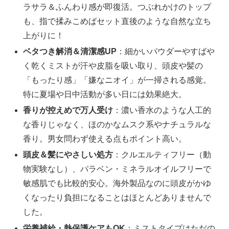
ラサラ＆ふんわり感が即復活。つぶれかけのトップ
も、指で揉みこめばセット直後のような自然な立ち
上がりに！
ベタつき解消＆清潔感UP
：細かいパウダーやすばや
く乾くミストが汗や皮脂を吸い取り、頭皮や髪の
「もったり感」「嫌なニオイ」が一掃される感覚。
特に夏場や日中活動が多い日には効果絶大。
香りが控えめで万人受け
：濃い香水のような人工的
な香りじゃなく、ほのかなムスク系やナチュラルな
香り。男女問わず使える点もポイント高い。
頭皮＆髪にやさしい処方
：クルエルティフリー（動
物実験なし）、パラベン・ミネラルオイルフリーで
敏感肌でも比較的安心。海外製品なのに頭皮がかゆ
くなったり負担になることはほとんどありませんで
した。
栄養補給・熱保護ケアもOK
：ミストタイプはただの