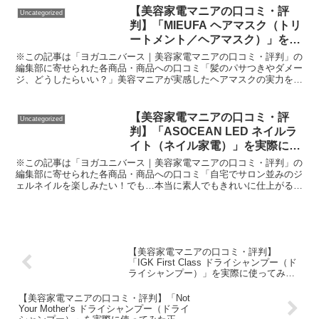
【美容家電マニアの口コミ・評
Uncategorized
判】「MIEUFA ヘアマスク（トリ
ートメント／ヘアマスク）」を実
際に使ってみた正直感想
※この記事は「ヨガユニバース｜美容家電マニアの口コミ・評判」の
編集部に寄せられた各商品・商品への口コミ「髪のパサつきやダメー
ジ、どうしたらいい？」美容マニアが実感したヘアマスクの実力を徹
底レビュー髪の毛のパサつきや、カラー・パーマによるダメ...
【美容家電マニアの口コミ・評
Uncategorized
判】「ASOCEAN LED ネイルラ
イト（ネイル家電）」を実際に使
ってみた正直感想
※この記事は「ヨガユニバース｜美容家電マニアの口コミ・評判」の
編集部に寄せられた各商品・商品への口コミ「自宅でサロン並みのジ
ェルネイルを楽しみたい！でも…本当に素人でもきれいに仕上がる
の？」「ネイルライトって種類が多すぎて、違いがよく分から...
【美容家電マニアの口コミ・評判】
「IGK First Class ドライシャンプー（ド
ライシャンプー）」を実際に使ってみた
正直感想
【美容家電マニアの口コミ・評判】「Not
Your Mother’s ドライシャンプー（ドライ