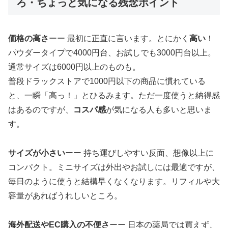
ろ・ちょっと気になる残念ポイント
価格の高さ
ーー 最初に正直に言います。とにかく
高い
！
パウダータイプで4000円台、お試しでも3000円台以上。
通常サイズは6000円以上のものも。
普段ドラックストアで1000円以下の商品に慣れている
と、一瞬「高っ！」とひるみます。ただ一度使うと納得感
はあるのですが、
コスパ感
が気になる人も多いと思いま
す。
サイズが小さい
ーー 持ち運びしやすい反面、想像以上に
コンパクト。ミニサイズは外出やお試しには最適ですが、
毎日のように使うと結構早くなくなります。リフィルや大
容量があればうれしいところ。
海外配送やEC購入の不便さ
ーー 日本の薬局では買えず、