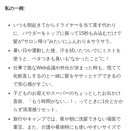
私の一例:
いつも朝起きてからドライヤーを当て直す代わり
に、パウダーをトップに振って15秒もみ込むだけで
髪が“サロン帰り”みたいにふんわり＆サラサラ。
暑い日や運動した後、汗を拭いたついでにミストを
使うと、ベタつきも臭いも“なかったこと”に！
仕事で急なWeb会議や外出が決まった時も、慌てて
化粧直しするのと一緒に髪をササッとケアできるの
で安心感がすごい。
子どものお迎えやスーパーのちょっとしたお出かけ
直前、「もう時間がない…！」ってときに1分とかか
らず清潔感リセット。
旅行やキャンプでは、夜や朝に洗髪できない場面で
重宝。また、介護や看病時にも使いやすいサイズで