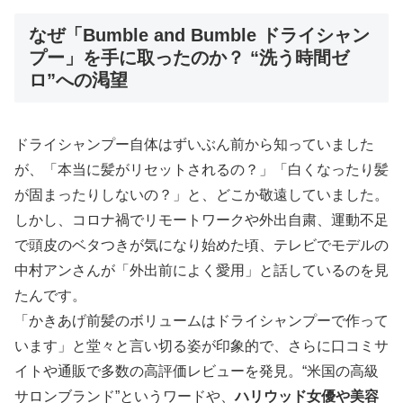
なぜ「Bumble and Bumble ドライシャン
プー」を手に取ったのか？ “洗う時間ゼ
ロ”への渇望
ドライシャンプー自体はずいぶん前から知っていました
が、「本当に髪がリセットされるの？」「白くなったり髪
が固まったりしないの？」と、どこか敬遠していました。
しかし、コロナ禍でリモートワークや外出自粛、運動不足
で頭皮のベタつきが気になり始めた頃、テレビでモデルの
中村アンさんが「外出前によく愛用」と話しているのを見
たんです。
「かきあげ前髪のボリュームはドライシャンプーで作って
います」と堂々と言い切る姿が印象的で、さらに口コミサ
イトや通販で多数の高評価レビューを発見。“米国の高級
サロンブランド”というワードや、
ハリウッド女優や美容