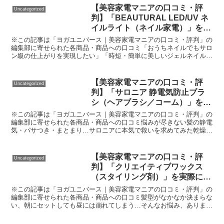
【美容家電マニアの口コミ・評
Uncategorized
判】「BEAUTURAL LED/UV ネ
イルライト（ネイル家電）」を実
際に使ってみた正直感想
※この記事は「ヨガユニバース｜美容家電マニアの口コミ・評判」の
編集部に寄せられた各商品・商品への口コミ「おうちネイルでもサロ
ン級の仕上がりを実現したい」「時短・簡単に美しいジェルネイルを
楽しみたい」「初心者でも失敗しにくいネイル家電って本当...
【美容家電マニアの口コミ・評
Uncategorized
判】「サロニア 静電気防止ブラ
シ（ヘアブラシ／コーム）」を実
際に使ってみた正直感想
※この記事は「ヨガユニバース｜美容家電マニアの口コミ・評判」の
編集部に寄せられた各商品・商品への口コミ悩みが尽きない髪の静電
気・パサつき・まとまり…サロニアに本気で救いを求めてみた乾燥が
気になる冬、朝の支度や外出先で鏡を見てはガッカリ——「...
【美容家電マニアの口コミ・評
Uncategorized
判】「クリエイティブワックス
（スタイリング剤）」を実際に使
ってみた正直感想
※この記事は「ヨガユニバース｜美容家電マニアの口コミ・評判」の
編集部に寄せられた各商品・商品への口コミ髪型がなかなか決まらな
い、朝にセットしても昼には崩れてしまう…そんなお悩み、ありませ
んか？「ワックス選びはどれも同じだろう」と思ってドラッ...