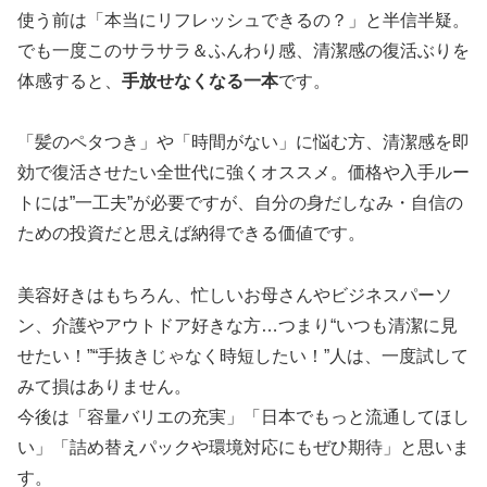
使う前は「本当にリフレッシュできるの？」と半信半疑。
でも一度このサラサラ＆ふんわり感、清潔感の復活ぶりを
体感すると、
手放せなくなる一本
です。
「髪のペタつき」や「時間がない」に悩む方、清潔感を即
効で復活させたい全世代に強くオススメ。価格や入手ルー
トには”一工夫”が必要ですが、自分の身だしなみ・自信の
ための投資だと思えば納得できる価値です。
美容好きはもちろん、忙しいお母さんやビジネスパーソ
ン、介護やアウトドア好きな方…つまり“いつも清潔に見
せたい！”“手抜きじゃなく時短したい！”人は、一度試して
みて損はありません。
今後は「容量バリエの充実」「日本でもっと流通してほし
い」「詰め替えパックや環境対応にもぜひ期待」と思いま
す。