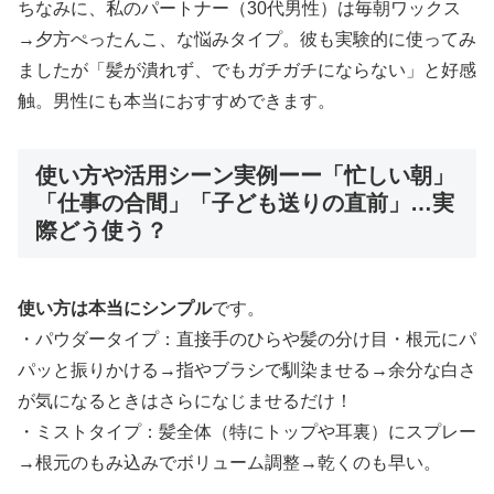
ちなみに、私のパートナー（30代男性）は毎朝ワックス
→夕方ぺったんこ、な悩みタイプ。彼も実験的に使ってみ
ましたが「髪が潰れず、でもガチガチにならない」と好感
触。男性にも本当におすすめできます。
使い方や活用シーン実例ーー「忙しい朝」
「仕事の合間」「子ども送りの直前」…実
際どう使う？
使い方は本当にシンプル
です。
・パウダータイプ：直接手のひらや髪の分け目・根元にパ
パッと振りかける→指やブラシで馴染ませる→余分な白さ
が気になるときはさらになじませるだけ！
・ミストタイプ：髪全体（特にトップや耳裏）にスプレー
→根元のもみ込みでボリューム調整→乾くのも早い。