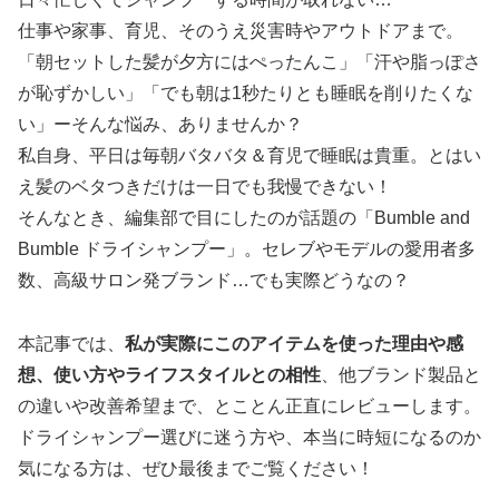
仕事や家事、育児、そのうえ災害時やアウトドアまで。
「朝セットした髪が夕方にはぺったんこ」「汗や脂っぽさ
が恥ずかしい」「でも朝は1秒たりとも睡眠を削りたくな
い」ーそんな悩み、ありませんか？
私自身、平日は毎朝バタバタ＆育児で睡眠は貴重。とはい
え髪のベタつきだけは一日でも我慢できない！
そんなとき、編集部で目にしたのが話題の「Bumble and
Bumble ドライシャンプー」。セレブやモデルの愛用者多
数、高級サロン発ブランド…でも実際どうなの？
本記事では、
私が実際にこのアイテムを使った理由や感
想、使い方やライフスタイルとの相性
、他ブランド製品と
の違いや改善希望まで、とことん正直にレビューします。
ドライシャンプー選びに迷う方や、本当に時短になるのか
気になる方は、ぜひ最後までご覧ください！