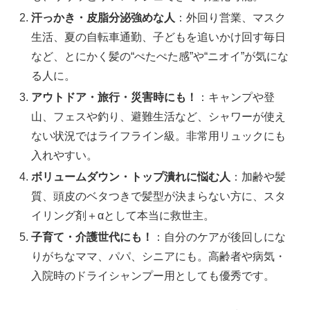
汗っかき・皮脂分泌強めな人
：外回り営業、マスク
生活、夏の自転車通勤、子どもを追いかけ回す毎日
など、とにかく髪の“ぺたぺた感”や“ニオイ”が気にな
る人に。
アウトドア・旅行・災害時にも！
：キャンプや登
山、フェスや釣り、避難生活など、シャワーが使え
ない状況ではライフライン級。非常用リュックにも
入れやすい。
ボリュームダウン・トップ潰れに悩む人
：加齢や髪
質、頭皮のベタつきで髪型が決まらない方に、スタ
イリング剤＋αとして本当に救世主。
子育て・介護世代にも！
：自分のケアが後回しにな
りがちなママ、パパ、シニアにも。高齢者や病気・
入院時のドライシャンプー用としても優秀です。