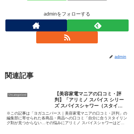
adminをフォローする
admin
関連記事
【美容家電マニアの口コミ・評
Uncategorized
判】「アリミノ スパイス シリー
ズ スパイスシャワー（スタイリ
ング剤）」を実際に使ってみた正
※この記事は「ヨガユニバース｜美容家電マニアの口コミ・評判」の
直感想
編集部に寄せられた各商品・商品への口コミ「自分に合うスタイリン
グ剤が見つからない…その悩みにアリミノ スパイスシャワーはどう
応える？」朝きれいに整えた髪が、外出先で崩れやすい。ス...