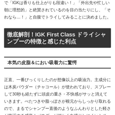
で「IGKは香りも仕上がりも段違い！」「外出先や忙しい
朝に理想的」と絶賛されているのを目の当たりにし、「そ
れなら…！」と自腹でトライしてみることに決めました。
徹底解剖！IGK First Class ドライシャ
ンプーの特徴と感じた利点
本気の皮脂＆におい吸着力に驚愕
正直、一番びっくりしたのが想像以上の吸油力。主成分に
は木炭パウダー（チャコール）が使われており、スプレー
して30秒も経たずに頭皮の重さ・不快感がサッと消えて
いきます。べたつきや脂っぽさが根元からしっかり取れる
ので、まるでシャンプー直後のようなふんわりとした軽さ