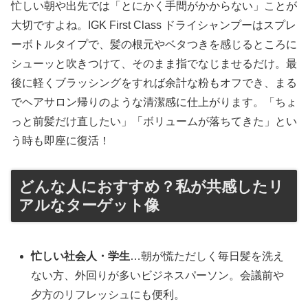
忙しい朝や出先では「とにかく手間がかからない」ことが
大切ですよね。IGK First Class ドライシャンプーはスプレ
ーボトルタイプで、髪の根元やベタつきを感じるところに
シューッと吹きつけて、そのまま指でなじませるだけ。最
後に軽くブラッシングをすれば余計な粉もオフでき、まる
でヘアサロン帰りのような清潔感に仕上がります。「ちょ
っと前髪だけ直したい」「ボリュームが落ちてきた」とい
う時も即座に復活！
どんな人におすすめ？私が共感したリ
アルなターゲット像
忙しい社会人・学生
…朝が慌ただしく毎日髪を洗え
ない方、外回りが多いビジネスパーソン。会議前や
夕方のリフレッシュにも便利。