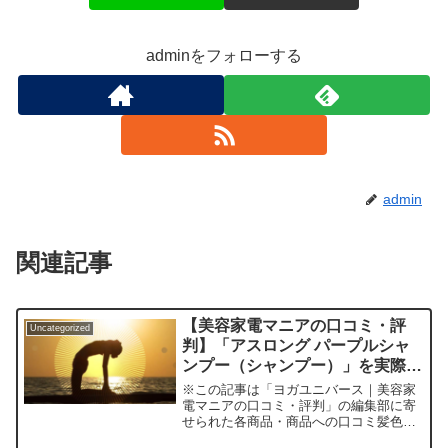
adminをフォローする
admin
関連記事
【美容家電マニアの口コミ・評
Uncategorized
判】「アスロング パープルシャ
ンプー（シャンプー）」を実際に
使ってみた正直感想
※この記事は「ヨガユニバース｜美容家
電マニアの口コミ・評判」の編集部に寄
せられた各商品・商品への口コミ髪色
の“黄ばみ”問題に終止符!? 色落ちが気に