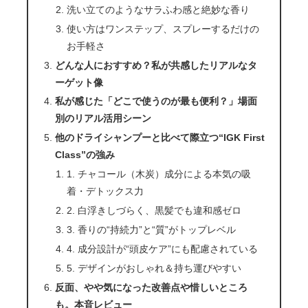
洗い立てのようなサラふわ感と絶妙な香り
使い方はワンステップ、スプレーするだけの
お手軽さ
どんな人におすすめ？私が共感したリアルなタ
ーゲット像
私が感じた「どこで使うのが最も便利？」場面
別のリアル活用シーン
他のドライシャンプーと比べて際立つ“IGK First
Class”の強み
1. チャコール（木炭）成分による本気の吸
着・デトックス力
2. 白浮きしづらく、黒髪でも違和感ゼロ
3. 香りの“持続力”と“質”がトップレベル
4. 成分設計が“頭皮ケア”にも配慮されている
5. デザインがおしゃれ＆持ち運びやすい
反面、やや気になった改善点や惜しいところ
も。本音レビュー