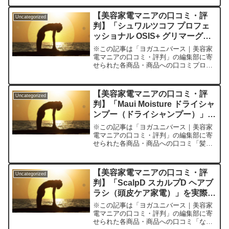
なる人必見、私の「アスロング パープル
シャンプー」体験記ヘアカラーをしたば
【美容家電マニアの口コミ・評
Uncategorized
かりのあの透明感や...
判】「シュワルツコフ プロフェ
ッショナル OSIS+ グリマーグロ
ス（スタイリング剤）」を実際に
※この記事は「ヨガユニバース｜美容家
使ってみた正直感想
電マニアの口コミ・評判」の編集部に寄
せられた各商品・商品への口コミプロ仕
様の“自然なツヤ感”は日常にも華やかな
場面にも対応！OSIS+グリマーグロスが
叶える理想のヘアスタイル体験朝起きて
【美容家電マニアの口コミ・評
Uncategorized
鏡を見るたびに「な...
判】「Maui Moisture ドライシャ
ンプー（ドライシャンプー）」を
実際に使ってみた正直感想
※この記事は「ヨガユニバース｜美容家
電マニアの口コミ・評判」の編集部に寄
せられた各商品・商品への口コミ「髪が
ベタつく、でも毎日はシャンプーできな
い…」「時短でしっかりヘアケアした
い」「自然派ドライシャンプーって実際
【美容家電マニアの口コミ・評
Uncategorized
どう？」ーーそんな毎日の“...
判】「ScalpD スカルプD ヘアブ
ラシ（頭皮ケア家電）」を実際に
使ってみた正直感想
※この記事は「ヨガユニバース｜美容家
電マニアの口コミ・評判」の編集部に寄
せられた各商品・商品への口コミ「なん