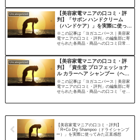
となく頭皮が気になる」「最近、顔のも
たつきが…」美容ケアに悩むあなたへ贈
る新常識毎日のヘアケア、どんどん自己
【美容家電マニアの口コミ・評
Uncategorized
流になっていませんか？あ...
判】「サボン ハンドクリーム
（ハンドケア）」を実際に使って
みた正直感想
※この記事は「ヨガユニバース｜美容家
電マニアの口コミ・評判」の編集部に寄
せられた各商品・商品への口コミ日常の
手のカサつき、オフィスや家事の合間に
自分だけの癒しタイムを持ちたい。でも
ドラッグストアのハンドクリームでは香
【美容家電マニアの口コミ・評
Uncategorized
りが物足りないし、ベタつ...
判】「資生堂 プロフェッショナ
ル カラーヘア シャンプー（ヘア
カラーケア）」を実際に使ってみ
※この記事は「ヨガユニバース｜美容家
た正直感想
電マニアの口コミ・評判」の編集部に寄
せられた各商品・商品への口コミ「せっ
かく綺麗にカラーリングしたのに、すぐ
に色落ちしてパサパサになってしま
う…」「サロン帰りのつややかな髪を自
宅でもキープしたい！」――そ...
【美容家電マニアの口コミ・評判】
「R+Co Dry Shampoo（ドライシャンプ
ー）」を実際に使ってみた正直感想