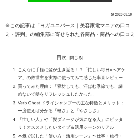
2026.05.19
※この記事は「ヨガユニバース｜美容家電マニアの口コ
ミ・評判」の編集部に寄せられた各商品・商品への口コミ
目次
こんなに手軽に髪が生き返る！？「忙しい毎日×ヘアケ
ア」の救世主を実際に使ってみて感じた率直レビュー
買ってみた理由：「寝坊しても、汗ばむ季節でも、諦
めないで髪をリフレッシュしたかった」
Verb Ghost ドライシャンプーの主な特徴とメリット：
一度使えば分かる「軽さ」と「やさしさ」
「忙しい人」や「髪ダメージが気になる人」にピッタ
リ！オススメしたいタイプ＆活用シーンのリアル
本気で試した「使い方・活用シーン」〜仕事・旅行・