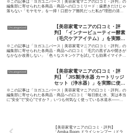
ア）」を実際に使ってみた正直感
※この記事は「ヨガユニバース｜美容家電マニアの口コミ・評判」の
想
編集部に寄せられた各商品・商品への口コミリード：歯磨きだけじゃ
落ちない「モヤモヤ」を一掃！口腔ケア難民だった私が“理想の清潔
感”を手に入れた新習慣毎日しっかり歯磨きしているのに、...
【美容家電マニアの口コミ・評
Uncategorized
判】「インナービューティー酵素
（毛穴ケアアイテム）」を実際に
使ってみた正直感想
※この記事は「ヨガユニバース｜美容家電マニアの口コミ・評判」の
編集部に寄せられた各商品・商品への口コミ「毛穴の黒ずみや開きが
なかなか改善しない」「色々なスキンケアを試しても効果イマイチ」
…そんな悩みを抱える方は多いのではないでしょうか？私自...
【美容家電マニアの口コミ・評
Uncategorized
判】「JIS製浄水器 カートリッジ
セット（浄水器）」を実際に使っ
てみた正直感想
※この記事は「ヨガユニバース｜美容家電マニアの口コミ・評判」の
編集部に寄せられた各商品・商品への口コミ「毎日飲む水、実は本当
に“安全”で“安心”ですか？」いつも何気なく使っている水道水――近
年は異常気象の影響や水道管の老朽化などにより、「味...
【美容家電マニアの口コミ・評判】
「Amika Boom ドライシャンプー（ドラ