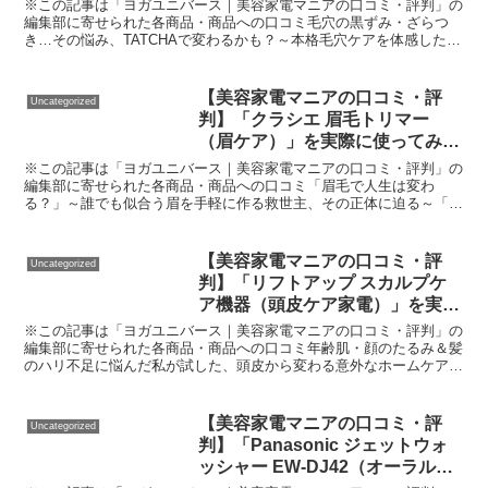
実際に使ってみた正直感想
※この記事は「ヨガユニバース｜美容家電マニアの口コミ・評判」の
編集部に寄せられた各商品・商品への口コミ毛穴の黒ずみ・ざらつ
き…その悩み、TATCHAで変わるかも？～本格毛穴ケアを体感したリ
アルレビュー～「最近、小鼻や顎の毛穴が黒ずみがち」「...
【美容家電マニアの口コミ・評
Uncategorized
判】「クラシエ 眉毛トリマー
（眉ケア）」を実際に使ってみた
正直感想
※この記事は「ヨガユニバース｜美容家電マニアの口コミ・評判」の
編集部に寄せられた各商品・商品への口コミ「眉毛で人生は変わ
る？」～誰でも似合う眉を手軽に作る救世主、その正体に迫る～「な
ぜか自信が持てない」「最近、顔がぼんやりしている」「初対面...
【美容家電マニアの口コミ・評
Uncategorized
判】「リフトアップ スカルプケ
ア機器（頭皮ケア家電）」を実際
に使ってみた正直感想
※この記事は「ヨガユニバース｜美容家電マニアの口コミ・評判」の
編集部に寄せられた各商品・商品への口コミ年齢肌・顔のたるみ＆髪
のハリ不足に悩んだ私が試した、頭皮から変わる意外なホームケアみ
なさん、「最近顔のたるみが気になるな」「髪のハリやコシ...
【美容家電マニアの口コミ・評
Uncategorized
判】「Panasonic ジェットウォ
ッシャー EW-DJ42（オーラルケ