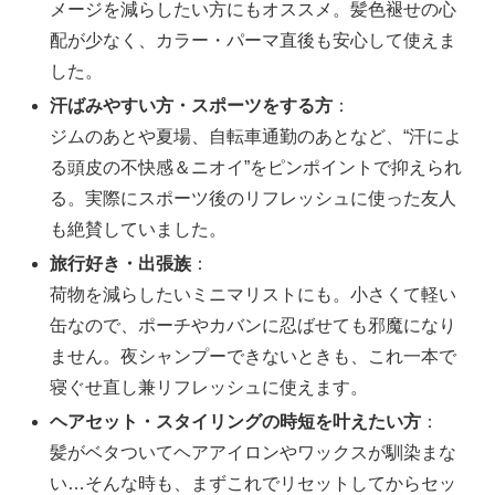
メージを減らしたい方にもオススメ。髪色褪せの心
配が少なく、カラー・パーマ直後も安心して使えま
した。
汗ばみやすい方・スポーツをする方
：
ジムのあとや夏場、自転車通勤のあとなど、“汗によ
る頭皮の不快感＆ニオイ”をピンポイントで抑えられ
る。実際にスポーツ後のリフレッシュに使った友人
も絶賛していました。
旅行好き・出張族
：
荷物を減らしたいミニマリストにも。小さくて軽い
缶なので、ポーチやカバンに忍ばせても邪魔になり
ません。夜シャンプーできないときも、これ一本で
寝ぐせ直し兼リフレッシュに使えます。
ヘアセット・スタイリングの時短を叶えたい方
：
髪がベタついてヘアアイロンやワックスが馴染まな
い…そんな時も、まずこれでリセットしてからセッ