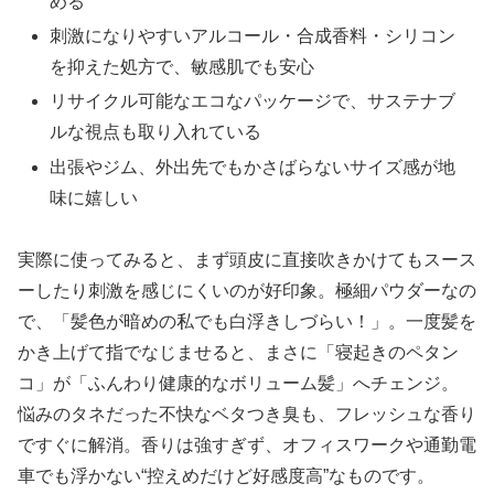
める
刺激になりやすいアルコール・合成香料・シリコン
を抑えた処方で、敏感肌でも安心
リサイクル可能なエコなパッケージで、サステナブ
ルな視点も取り入れている
出張やジム、外出先でもかさばらないサイズ感が地
味に嬉しい
実際に使ってみると、まず頭皮に直接吹きかけてもスース
ーしたり刺激を感じにくいのが好印象。極細パウダーなの
で、「髪色が暗めの私でも白浮きしづらい！」。一度髪を
かき上げて指でなじませると、まさに「寝起きのペタン
コ」が「ふんわり健康的なボリューム髪」へチェンジ。
悩みのタネだった不快なベタつき臭も、フレッシュな香り
ですぐに解消。香りは強すぎず、オフィスワークや通勤電
車でも浮かない“控えめだけど好感度高”なものです。