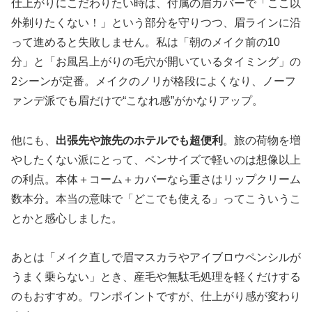
仕上がりにこだわりたい時は、付属の眉カバーで「ここ以
外剃りたくない！」という部分を守りつつ、眉ラインに沿
って進めると失敗しません。私は「朝のメイク前の10
分」と「お風呂上がりの毛穴が開いているタイミング」の
2シーンが定番。メイクのノリが格段によくなり、ノーフ
ァンデ派でも眉だけで“こなれ感”がかなりアップ。
他にも、
出張先や旅先のホテルでも超便利
。旅の荷物を増
やしたくない派にとって、ペンサイズで軽いのは想像以上
の利点。本体＋コーム＋カバーなら重さはリップクリーム
数本分。本当の意味で「どこでも使える」ってこういうこ
とかと感心しました。
あとは「メイク直しで眉マスカラやアイブロウペンシルが
うまく乗らない」とき、産毛や無駄毛処理を軽くだけする
のもおすすめ。ワンポイントですが、仕上がり感が変わり