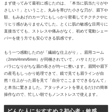
まず使ってみて最初に感じたのは、「本当に肌当たりがや
さしい！」ということ。丸みを帯びた小さな刃が、眉下や
額、もみあげのカーブにもしっかり密着してチクチクやヒ
リヒリ感がありませんでした。とくに肌の敏感な目周りに
直接当てても、ストレスや痛みがなく、初めて電動シェー
バーを使う方でも安心できる肌感です。
もう一つ感動したのが「繊細な仕上がり」。眉用コーム
（2mm/4mm/6mm）が同梱されていて、ハサミだとバラ
バラになりがちな眉の長さが均一に整います。眉間や眉下
の産毛もしっかり処理できて、鏡で見ても眉ラインが自
然！仕上がった眉を見て「自分でここまでできるなんて」
と本当に驚きました。アタッチメントを替えるだけの簡単
操作なので、忙しい朝でもノンストレスで使えます。
どんな人におすすめ？初心者・敏感