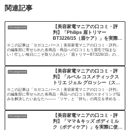
関連記事
【美容家電マニアの口コミ・評
Uncategorized
判】「Philips 眉トリマー
BT3226/15（眉ケア）」を実際に
使ってみた正直感想
※この記事は「ヨガユニバース｜美容家電マニアの口コミ・評判」
の編集部に寄せられた各商品・商品への口コミもう眉毛で悩まな
い！忙しい毎日にこそ取り入れたい「眉トリマーBT3226/15」の実
力とは？「眉毛の形を整えるのが苦手」「カミソリや毛抜き...
【美容家電マニアの口コミ・評
Uncategorized
判】「ルベル コスメティックス
トリエ ジェル グロッシー（スタ
イリング剤）」を実際に使ってみ
※この記事は「ヨガユニバース｜美容家電マニアの口コミ・評判」
た正直感想
の編集部に寄せられた各商品・商品への口コミ朝のスタイリング悩
みを解決したいあなたへ――「ツヤ」と「持ち」の両立を求めるな
らこの一本！毎朝、まとまりにくい髪にうんざりしていません
か？...
【美容家電マニアの口コミ・評
Uncategorized
判】「ママ＆キッズ ボディミル
ク（ボディケア）」を実際に使っ