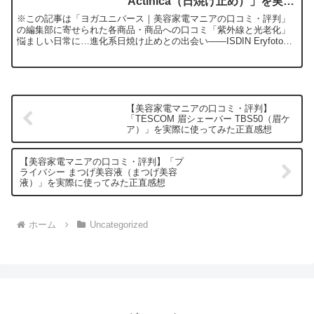
Actinica（日焼け止め）」を実際
に使ってみた正直感想
※この記事は「ヨガユニバース｜美容家電マニアの口コミ・評判」
の編集部に寄せられた各商品・商品への口コミ「紫外線と光老化」
悩ましい日常に…進化系日焼け止めとの出会い――ISDIN Eryfotona
Actinicaの本音レビュー春夏はもちろ...
【美容家電マニアの口コミ・評判】
「TESCOM 眉シェーバー TBS50（眉ケ
ア）」を実際に使ってみた正直感想
【美容家電マニアの口コミ・評判】「プ
ライバシー まつげ美容液（まつげ美容
液）」を実際に使ってみた正直感想
ホーム
Uncategorized