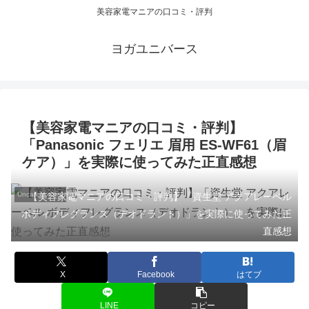
美容家電マニアの口コミ・評判
ヨガユニバース
【美容家電マニアの口コミ・評判】
「Panasonic フェリエ 眉用 ES-WF61（眉
ケア）」を実際に使ってみた正直感想
Uncategorized
【美容家電マニアの口コミ・評判】「資生堂 アクアレーベル
ボディフレグランス（デオドラント）」を実際に使ってみた正
直感想
X
Facebook
はてブ
LINE
コピー