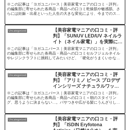
てみた正直感想
※この記事は「ヨガユニバース｜美容家電マニアの口コミ・評判」
の編集部に寄せられた各商品・商品への口コミ乾燥肌や敏感肌、さ
らには妊娠・出産といった人生の大きな変化により、今までのスキ
ンケアでは満足できないと感じたことはありませんか？「自分に
も...
【美容家電マニアの口コミ・評
Uncategorized
判】「SUNUV LED/UV ネイルラ
イト（ネイル家電）」を実際に使
ってみた正直感想
※この記事は「ヨガユニバース｜美容家電マニアの口コミ・評判」
の編集部に寄せられた各商品・商品への口コミセルフジェルネイル
やレジンクラフトに挑戦してみたいけど、「硬化がうまくいかな
い」「家でサロンのような仕上がりにできるか不安」…こんなお悩
み...
【美容家電マニアの口コミ・評
Uncategorized
判】「アリミノ ピース プロデザ
インシリーズ ナチュラルワック
ス（スタイリング剤）」を実際に
※この記事は「ヨガユニバース｜美容家電マニアの口コミ・評判」
使ってみた正直感想
の編集部に寄せられた各商品・商品への口コミ＜朝のスタイリン
グ、思うように決まらない…。パサつきや広がる髪にうんざりしな
がら、夕方にはウェーブがくたびれて「ガッカリ…」なんて経験、
あ...
【美容家電マニアの口コミ・評
Uncategorized
判】「ISDIN Eryfotona