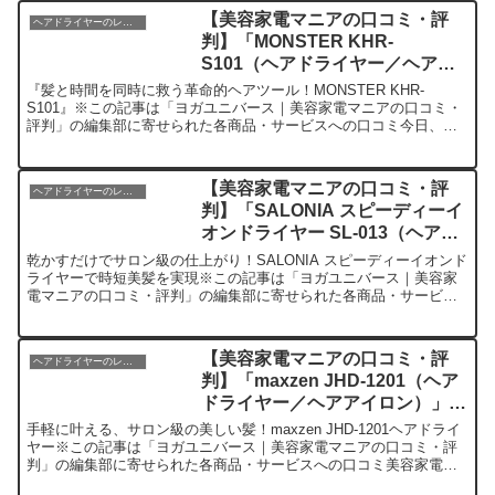
【美容家電マニアの口コミ・評
ヘアドライヤーのレビュー
判】「MONSTER KHR-
S101（ヘアドライヤー／ヘアア
イロン）」を実際に使ってみた正
『髪と時間を同時に救う革命的ヘアツール！MONSTER KHR-
直感想
S101』※この記事は「ヨガユニバース｜美容家電マニアの口コミ・
評判」の編集部に寄せられた各商品・サービスへの口コミ今日、編
集部が紹介したいのが「MONSTER KHR-S10...
【美容家電マニアの口コミ・評
ヘアドライヤーのレビュー
判】「SALONIA スピーディーイ
オンドライヤー SL-013（ヘアド
ライヤー／ヘアアイロン）」を実
乾かすだけでサロン級の仕上がり！SALONIA スピーディーイオンド
際に使ってみた正直感想
ライヤーで時短美髪を実現※この記事は「ヨガユニバース｜美容家
電マニアの口コミ・評判」の編集部に寄せられた各商品・サービス
への口コミ今日、編集部が紹介したいのが「SALONI...
【美容家電マニアの口コミ・評
ヘアドライヤーのレビュー
判】「maxzen JHD-1201（ヘア
ドライヤー／ヘアアイロン）」を
実際に使ってみた正直感想
手軽に叶える、サロン級の美しい髪！maxzen JHD-1201ヘアドライ
ヤー※この記事は「ヨガユニバース｜美容家電マニアの口コミ・評
判」の編集部に寄せられた各商品・サービスへの口コミ美容家電マ
ニアの私が今日皆さんに紹介したいのは「maxz...