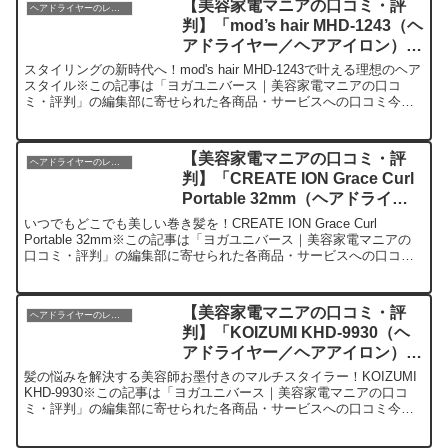
【美容家電マニアの口コミ・評
ヘアドライヤーのレビュー
判】「mod’s hair MHD-1243（ヘ
アドライヤー／ヘアアイロン）」
を実際に使ってみた正直感想
スタイリングの新時代へ！mod's hair MHD-1243で叶える理想のヘア
スタイル※この記事は「ヨガユニバース｜美容家電マニアの口コ
ミ・評判」の編集部に寄せられた各商品・サービスへの口コミ今
日、編集部が紹介したいのがフランス発のヘアス...
【美容家電マニアの口コミ・評
ヘアドライヤーのレビュー
判】「CREATE ION Grace Curl
Portable 32mm（ヘアドライヤ
ー／ヘアアイロン）」を実際に使
いつでもどこでも美しい巻き髪を！CREATE ION Grace Curl
ってみた正直感想
Portable 32mm※この記事は「ヨガユニバース｜美容家電マニアの
口コミ・評判」の編集部に寄せられた各商品・サービスへの口コミ
今日は私の最新のお気に入り、「C...
【美容家電マニアの口コミ・評
ヘアドライヤーのレビュー
判】「KOIZUMI KHD-9930（ヘ
アドライヤー／ヘアアイロン）」
を実際に使ってみた正直感想
髪の悩みを解決する美容師お墨付きのマルチスタイラー！KOIZUMI
KHD-9930※この記事は「ヨガユニバース｜美容家電マニアの口コ
ミ・評判」の編集部に寄せられた各商品・サービスへの口コミ今
日、編集部が紹介したいのが「KOIZUMI KH...